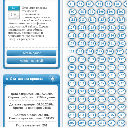
81
82
83
84
85
86
Открытие проекта.
Авг
Уважаемые
97
98
99
100
101
102
08
пользователи,
приветствуем всех в
112
113
114
115
116
117
нашей новой системе
обмена интернет-трафиком и
раскрутки веб-сайтов. Сервис
127
128
129
130
131
132
предназначен для обмена
визитами, посещениями и
142
143
144
145
146
147
бесплатного продвижения
интернет-ресурсов.…
157
158
159
160
161
162
172
173
174
175
176
177
Читать далее
187
188
189
190
191
192
Архив новостей
202
203
204
205
206
207
217
218
219
220
221
222
Статистика проекта
232
233
234
235
236
237
247
248
249
250
251
252
Дата открытия: 30.07.2020г.
Сервис работает: 2199-й день
262
263
264
265
266
267
Дата на сервере: 06.08.2026г.
277
278
279
280
281
282
Время на сервере: 21:58
Сайтов в базе: 258 шт.
292
293
294
295
296
297
Сайтов просмотрено: 191522
307
308
309
310
311
312
Пользователей: 251