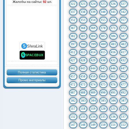
Жалобы на сайты:
92
шт.
322
323
324
325
326
327
337
338
339
340
341
342
352
353
354
355
356
357
367
368
369
370
371
372
382
383
384
385
386
387
397
398
399
400
401
402
S
SferaLink
412
413
414
415
416
417
S
SPACEBUX
427
428
429
430
431
432
442
443
444
445
446
447
Полная статистика
457
458
459
460
461
462
Промо материалы
472
473
474
475
476
477
487
488
489
490
491
492
502
503
504
505
506
507
517
518
519
520
521
522
532
533
534
535
536
537
547
548
549
550
551
552