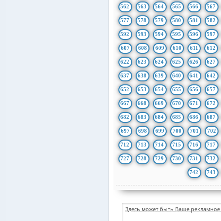
562
563
564
565
566
567
577
578
579
580
581
582
592
593
594
595
596
597
607
608
609
610
611
612
622
623
624
625
626
627
637
638
639
640
641
642
652
653
654
655
656
657
667
668
669
670
671
672
682
683
684
685
686
687
697
698
699
700
701
702
712
713
714
715
716
717
727
728
729
730
731
732
742
743
Здесь может быть Ваше рекламное 