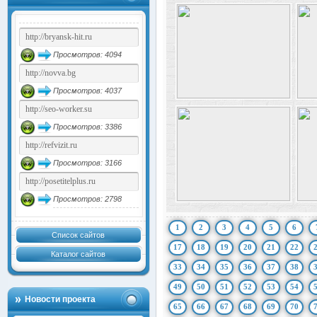
Просмотров: 4094
Просмотров: 4037
Просмотров: 3386
Просмотров: 3166
Просмотров: 2798
1
2
3
4
5
6
Список сайтов
17
18
19
20
21
22
Каталог сайтов
33
34
35
36
37
38
49
50
51
52
53
54
Новости проекта
65
66
67
68
69
70