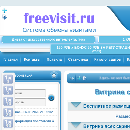
Диета от искусственного интеллекта.
1 К
(706)
150 РУБ x БОНУС 50 РУБ ЗА РЕГИСТРАЦИ
(2585)
Главная
Контакты
Правила
Статистика
Каталог сайтов
К
Авторизация
Здесь может быть Ваш
Витрина 
Бесплатное размещ
У нас - 06.08.2026
21:59:02
Размес
Информация посетителя ⇓
Витрина всех скрин