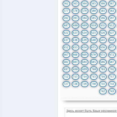
562
563
564
565
566
567
577
578
579
580
581
582
592
593
594
595
596
597
607
608
609
610
611
612
622
623
624
625
626
627
637
638
639
640
641
642
652
653
654
655
656
657
667
668
669
670
671
672
682
683
684
685
686
687
697
698
699
700
701
702
712
713
714
715
716
717
727
728
729
730
731
732
742
743
Здесь может быть Ваше рекламное 