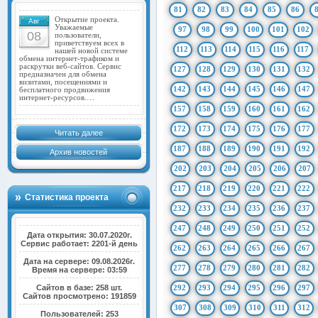
81
82
83
84
85
86
Открытие проекта.
Авг
Уважаемые
97
98
99
100
101
102
08
пользователи,
приветствуем всех в
112
113
114
115
116
117
нашей новой системе
обмена интернет-трафиком и
раскрутки веб-сайтов. Сервис
127
128
129
130
131
132
предназначен для обмена
визитами, посещениями и
142
143
144
145
146
147
бесплатного продвижения
интернет-ресурсов.…
157
158
159
160
161
162
172
173
174
175
176
177
Читать далее
187
188
189
190
191
192
Архив новостей
202
203
204
205
206
207
217
218
219
220
221
222
Статистика проекта
232
233
234
235
236
237
247
248
249
250
251
252
Дата открытия: 30.07.2020г.
Сервис работает: 2201-й день
262
263
264
265
266
267
Дата на сервере: 09.08.2026г.
277
278
279
280
281
282
Время на сервере: 03:59
Сайтов в базе: 258 шт.
292
293
294
295
296
297
Сайтов просмотрено: 191859
307
308
309
310
311
312
Пользователей: 253