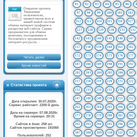
81
82
83
84
85
86
Открытие проекта.
Авг
Уважаемые
97
98
99
100
101
102
08
пользователи,
приветствуем всех в
112
113
114
115
116
117
нашей новой системе
обмена интернет-трафиком и
раскрутки веб-сайтов. Сервис
127
128
129
130
131
132
предназначен для обмена
визитами, посещениями и
142
143
144
145
146
147
бесплатного продвижения
интернет-ресурсов.…
157
158
159
160
161
162
172
173
174
175
176
177
Читать далее
187
188
189
190
191
192
Архив новостей
202
203
204
205
206
207
217
218
219
220
221
222
Статистика проекта
232
233
234
235
236
237
247
248
249
250
251
252
Дата открытия: 30.07.2020г.
Сервис работает: 2200-й день
262
263
264
265
266
267
Дата на сервере: 07.08.2026г.
277
278
279
280
281
282
Время на сервере: 20:31
Сайтов в базе: 258 шт.
292
293
294
295
296
297
Сайтов просмотрено: 191660
307
308
309
310
311
312
Пользователей: 252