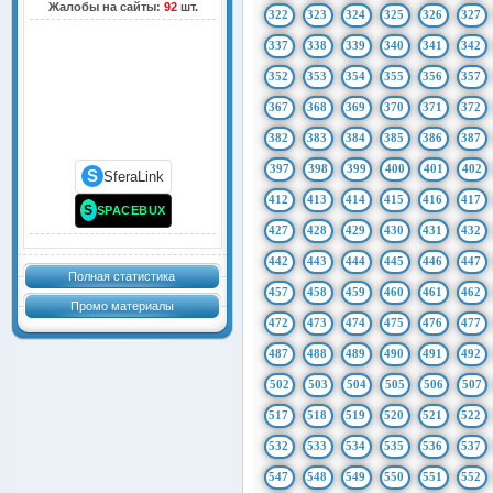
Жалобы на сайты:
92
шт.
322
323
324
325
326
327
337
338
339
340
341
342
352
353
354
355
356
357
367
368
369
370
371
372
382
383
384
385
386
387
397
398
399
400
401
402
S
SferaLink
412
413
414
415
416
417
S
SPACEBUX
427
428
429
430
431
432
442
443
444
445
446
447
Полная статистика
457
458
459
460
461
462
Промо материалы
472
473
474
475
476
477
487
488
489
490
491
492
502
503
504
505
506
507
517
518
519
520
521
522
532
533
534
535
536
537
547
548
549
550
551
552