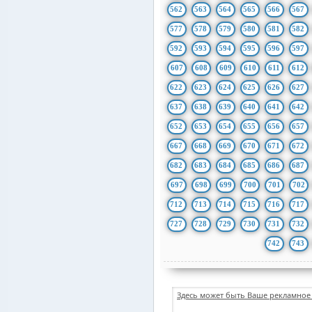
562
563
564
565
566
567
577
578
579
580
581
582
592
593
594
595
596
597
607
608
609
610
611
612
622
623
624
625
626
627
637
638
639
640
641
642
652
653
654
655
656
657
667
668
669
670
671
672
682
683
684
685
686
687
697
698
699
700
701
702
712
713
714
715
716
717
727
728
729
730
731
732
742
743
Здесь может быть Ваше рекламное 