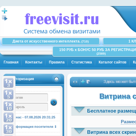
Диета от искусственного интеллекта.
1 К
(710)
150 РУБ x БОНУС 50 РУБ ЗА РЕГИСТРАЦИ
(2589)
Главная
Контакты
Правила
Статистика
Каталог сайтов
К
Авторизация
Здесь может быть Ваш
Витрина 
Бесплатное размещ
У нас - 07.08.2026
20:31:25
Размес
Информация посетителя ⇓
Витрина всех скрин