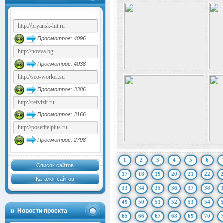
Просмотров: 4096
Просмотров: 4038
Просмотров: 3386
Просмотров: 3166
Просмотров: 2798
1
2
3
4
5
6
Список сайтов
17
18
19
20
21
22
Каталог сайтов
33
34
35
36
37
38
49
50
51
52
53
54
Новости проекта
65
66
67
68
69
70