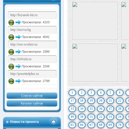
Просмотров: 4103
Просмотров: 4041
Просмотров: 3386
Просмотров: 3166
Просмотров: 2798
1
2
3
4
5
6
Список сайтов
17
18
19
20
21
22
Каталог сайтов
33
34
35
36
37
38
49
50
51
52
53
54
Новости проекта
65
66
67
68
69
70