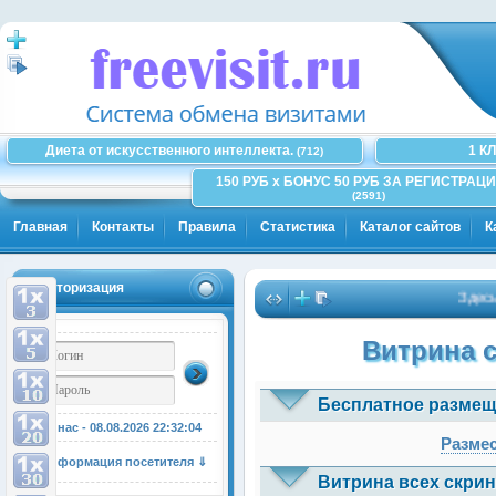
Диета от искусственного интеллекта.
1 К
(712)
150 РУБ x БОНУС 50 РУБ ЗА РЕГИСТРАЦИ
(2591)
Главная
Контакты
Правила
Статистика
Каталог сайтов
К
Авторизация
Здесь мож
Витрина 
Бесплатное размещ
У нас - 08.08.2026
22:32:04
Размес
Информация посетителя ⇓
Витрина всех скрин