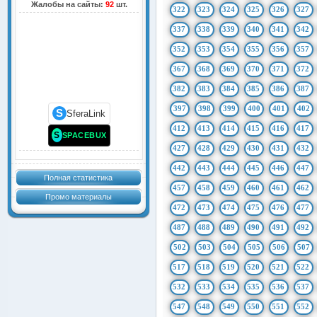
Жалобы на сайты:
92
шт.
322
323
324
325
326
327
337
338
339
340
341
342
352
353
354
355
356
357
367
368
369
370
371
372
382
383
384
385
386
387
397
398
399
400
401
402
S
SferaLink
412
413
414
415
416
417
S
SPACEBUX
427
428
429
430
431
432
442
443
444
445
446
447
Полная статистика
457
458
459
460
461
462
Промо материалы
472
473
474
475
476
477
487
488
489
490
491
492
502
503
504
505
506
507
517
518
519
520
521
522
532
533
534
535
536
537
547
548
549
550
551
552