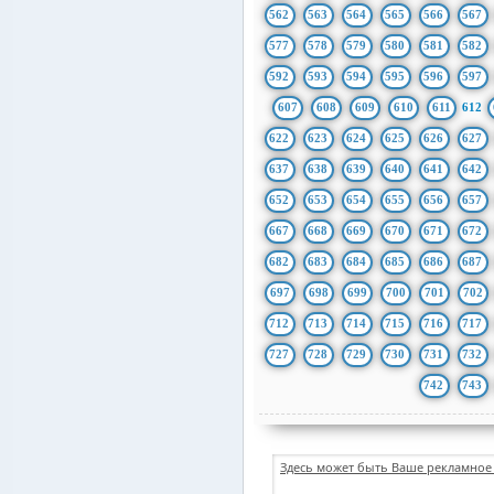
562
563
564
565
566
567
577
578
579
580
581
582
592
593
594
595
596
597
607
608
609
610
611
612
622
623
624
625
626
627
637
638
639
640
641
642
652
653
654
655
656
657
667
668
669
670
671
672
682
683
684
685
686
687
697
698
699
700
701
702
712
713
714
715
716
717
727
728
729
730
731
732
742
743
Здесь может быть Ваше рекламное 