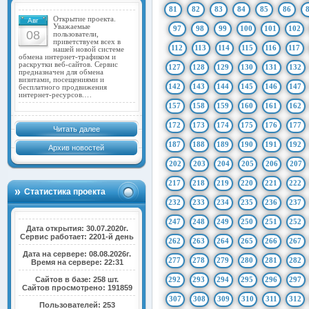
81
82
83
84
85
86
Открытие проекта.
Авг
Уважаемые
97
98
99
100
101
102
08
пользователи,
приветствуем всех в
112
113
114
115
116
117
нашей новой системе
обмена интернет-трафиком и
раскрутки веб-сайтов. Сервис
127
128
129
130
131
132
предназначен для обмена
визитами, посещениями и
142
143
144
145
146
147
бесплатного продвижения
интернет-ресурсов.…
157
158
159
160
161
162
172
173
174
175
176
177
Читать далее
187
188
189
190
191
192
Архив новостей
202
203
204
205
206
207
217
218
219
220
221
222
Статистика проекта
232
233
234
235
236
237
247
248
249
250
251
252
Дата открытия: 30.07.2020г.
Сервис работает: 2201-й день
262
263
264
265
266
267
Дата на сервере: 08.08.2026г.
277
278
279
280
281
282
Время на сервере: 22:31
Сайтов в базе: 258 шт.
292
293
294
295
296
297
Сайтов просмотрено: 191859
307
308
309
310
311
312
Пользователей: 253