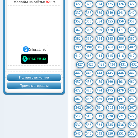
Жалобы на сайты:
92
шт.
322
323
324
325
326
327
337
338
339
340
341
342
352
353
354
355
356
357
367
368
369
370
371
372
382
383
384
385
386
387
397
398
399
400
401
402
S
SferaLink
412
413
414
415
416
417
S
SPACEBUX
427
428
429
430
431
432
442
443
444
445
446
447
Полная статистика
457
458
459
460
461
462
Промо материалы
472
473
474
475
476
477
487
488
489
490
491
492
502
503
504
505
506
507
517
518
519
520
521
522
532
533
534
535
536
537
547
548
549
550
551
552