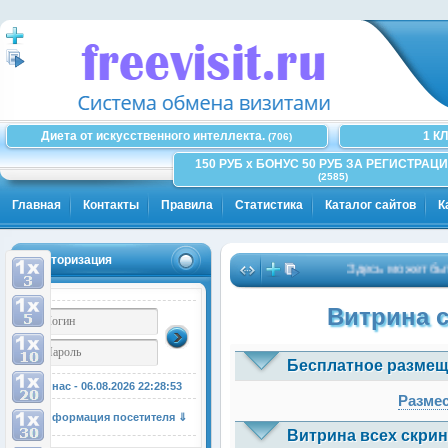
Диета от искусственного интеллекта.
1 К
(706)
150 РУБ x БОНУС 50 РУБ ЗА РЕГИСТРАЦИ
(2585)
Главная
Контакты
Правила
Статистика
Каталог сайтов
К
Авторизация
Здесь может быть Ва
Витрина 
Бесплатное размещ
У нас - 06.08.2026
22:28:54
Размес
Информация посетителя ⇓
Витрина всех скрин