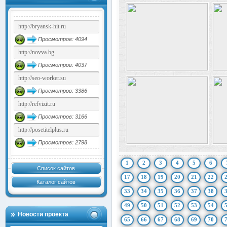
Просмотров: 4094
Просмотров: 4037
Просмотров: 3386
Просмотров: 3166
Просмотров: 2798
1
2
3
4
5
6
Список сайтов
17
18
19
20
21
22
Каталог сайтов
33
34
35
36
37
38
49
50
51
52
53
54
Новости проекта
65
66
67
68
69
70