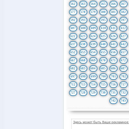
562
563
564
565
566
567
577
578
579
580
581
582
592
593
594
595
596
597
607
608
609
610
611
612
622
623
624
625
626
627
637
638
639
640
641
642
652
653
654
655
656
657
667
668
669
670
671
672
682
683
684
685
686
687
697
698
699
700
701
702
712
713
714
715
716
717
727
728
729
730
731
732
742
743
Здесь может быть Ваше рекламное 