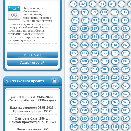
81
82
83
84
85
86
Открытие проекта.
Авг
Уважаемые
97
98
99
100
101
102
08
пользователи,
приветствуем всех в
112
113
114
115
116
117
нашей новой системе
обмена интернет-трафиком и
раскрутки веб-сайтов. Сервис
127
128
129
130
131
132
предназначен для обмена
визитами, посещениями и
142
143
144
145
146
147
бесплатного продвижения
интернет-ресурсов.…
157
158
159
160
161
162
172
173
174
175
176
177
Читать далее
187
188
189
190
191
192
Архив новостей
202
203
204
205
206
207
217
218
219
220
221
222
Статистика проекта
232
233
234
235
236
237
247
248
249
250
251
252
Дата открытия: 30.07.2020г.
Сервис работает: 2199-й день
262
263
264
265
266
267
Дата на сервере: 06.08.2026г.
277
278
279
280
281
282
Время на сервере: 22:28
Сайтов в базе: 258 шт.
292
293
294
295
296
297
Сайтов просмотрено: 191527
307
308
309
310
311
312
Пользователей: 251