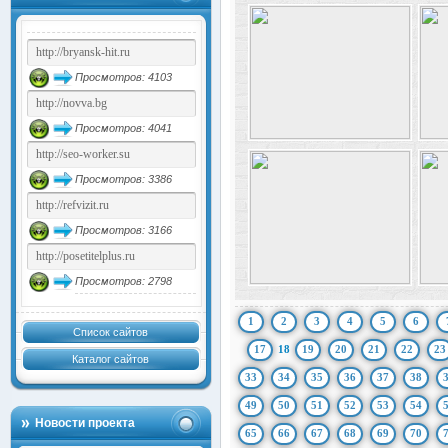
Просмотров: 4103
Просмотров: 4041
Просмотров: 3386
Просмотров: 3166
Просмотров: 2798
1
2
3
4
5
6
Список сайтов
17
18
19
20
21
22
23
Каталог сайтов
33
34
35
36
37
38
49
50
51
52
53
54
Новости проекта
65
66
67
68
69
70