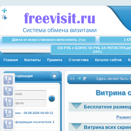
Диета от искусственного интеллекта.
1 К
(713)
150 РУБ x БОНУС 50 РУБ ЗА РЕГИСТРАЦИ
(2591)
Главная
Контакты
Правила
Статистика
Каталог сайтов
К
Авторизация
Здесь может быть Ваша 
Витрина 
Бесплатное размещ
У нас - 09.08.2026
04:40:13
Размес
Информация посетителя ⇓
Витрина всех скрин