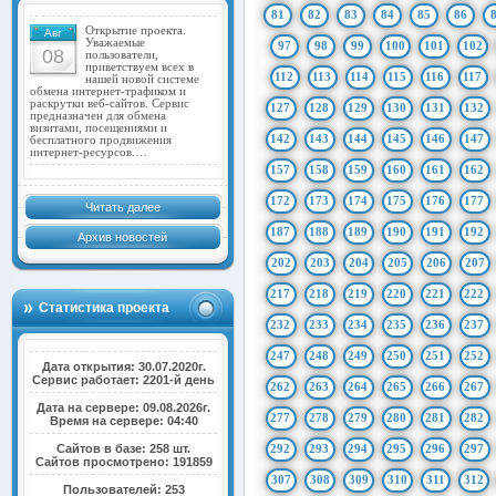
81
82
83
84
85
86
Открытие проекта.
Авг
Уважаемые
97
98
99
100
101
102
08
пользователи,
приветствуем всех в
112
113
114
115
116
117
нашей новой системе
обмена интернет-трафиком и
раскрутки веб-сайтов. Сервис
127
128
129
130
131
132
предназначен для обмена
визитами, посещениями и
142
143
144
145
146
147
бесплатного продвижения
интернет-ресурсов.…
157
158
159
160
161
162
172
173
174
175
176
177
Читать далее
187
188
189
190
191
192
Архив новостей
202
203
204
205
206
207
217
218
219
220
221
222
Статистика проекта
232
233
234
235
236
237
247
248
249
250
251
252
Дата открытия: 30.07.2020г.
Сервис работает: 2201-й день
262
263
264
265
266
267
Дата на сервере: 09.08.2026г.
277
278
279
280
281
282
Время на сервере: 04:40
Сайтов в базе: 258 шт.
292
293
294
295
296
297
Сайтов просмотрено: 191859
307
308
309
310
311
312
Пользователей: 253