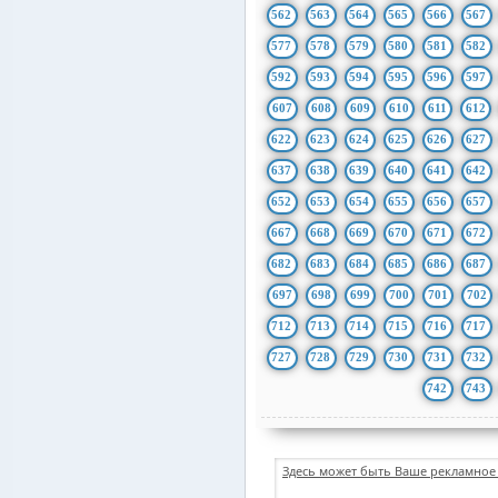
562
563
564
565
566
567
577
578
579
580
581
582
592
593
594
595
596
597
607
608
609
610
611
612
622
623
624
625
626
627
637
638
639
640
641
642
652
653
654
655
656
657
667
668
669
670
671
672
682
683
684
685
686
687
697
698
699
700
701
702
712
713
714
715
716
717
727
728
729
730
731
732
742
743
Здесь может быть Ваше рекламное 