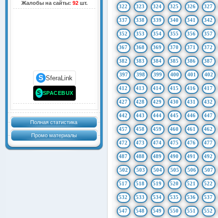
Жалобы на сайты:
92
шт.
322
323
324
325
326
327
337
338
339
340
341
342
352
353
354
355
356
357
367
368
369
370
371
372
382
383
384
385
386
387
397
398
399
400
401
402
S
SferaLink
412
413
414
415
416
417
S
SPACEBUX
427
428
429
430
431
432
442
443
444
445
446
447
Полная статистика
457
458
459
460
461
462
Промо материалы
472
473
474
475
476
477
487
488
489
490
491
492
502
503
504
505
506
507
517
518
519
520
521
522
532
533
534
535
536
537
547
548
549
550
551
552