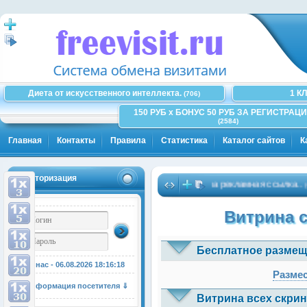
Диета от искусственного интеллекта.
1 К
(706)
150 РУБ x БОНУС 50 РУБ ЗА РЕГИСТРАЦИ
(2584)
Главная
Контакты
Правила
Статистика
Каталог сайтов
К
Авторизация
Здесь может быть Ваша рекламная ссылка..
(~100)
Витрина 
Бесплатное размещ
У нас - 06.08.2026
18:16:18
Размес
Информация посетителя ⇓
Витрина всех скрин