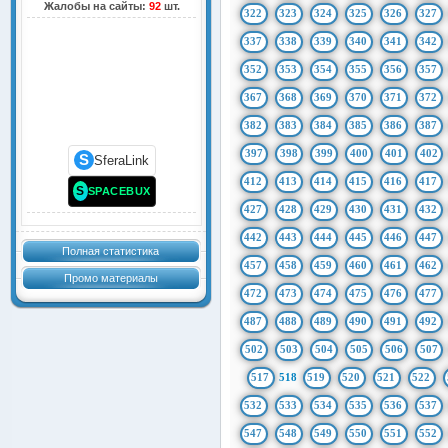
Жалобы на сайты:
92
шт.
322
323
324
325
326
327
337
338
339
340
341
342
352
353
354
355
356
357
367
368
369
370
371
372
382
383
384
385
386
387
397
398
399
400
401
402
S
SferaLink
412
413
414
415
416
417
S
SPACEBUX
427
428
429
430
431
432
442
443
444
445
446
447
Полная статистика
457
458
459
460
461
462
Промо материалы
472
473
474
475
476
477
487
488
489
490
491
492
502
503
504
505
506
507
517
518
519
520
521
522
532
533
534
535
536
537
547
548
549
550
551
552