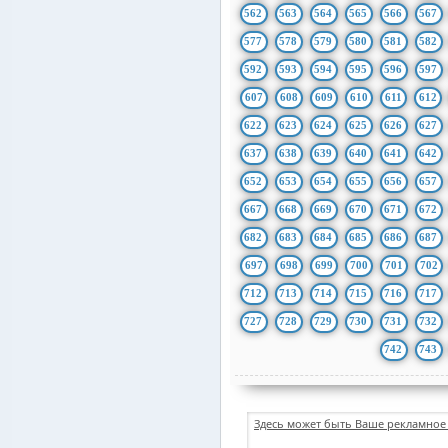
562
563
564
565
566
567
577
578
579
580
581
582
592
593
594
595
596
597
607
608
609
610
611
612
622
623
624
625
626
627
637
638
639
640
641
642
652
653
654
655
656
657
667
668
669
670
671
672
682
683
684
685
686
687
697
698
699
700
701
702
712
713
714
715
716
717
727
728
729
730
731
732
742
743
Здесь может быть Ваше рекламное 