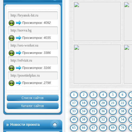
Просмотров: 4092
Просмотров: 4035
Просмотров: 3386
Просмотров: 3166
Просмотров: 2798
1
2
3
4
5
6
Список сайтов
17
18
19
20
21
22
Каталог сайтов
33
34
35
36
37
38
49
50
51
52
53
54
Новости проекта
65
66
67
68
69
70