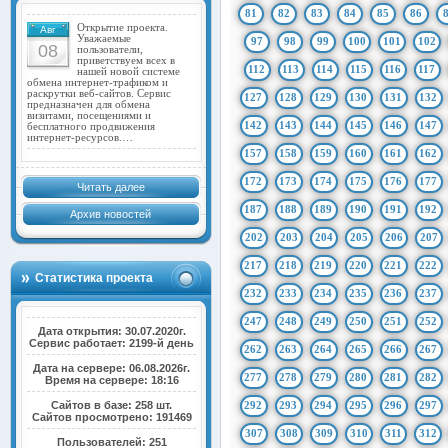
81
82
83
84
85
86
Открытие проекта.
Авг
Уважаемые
97
98
99
100
101
102
08
пользователи,
приветствуем всех в
112
113
114
115
116
117
нашей новой системе
обмена интернет-трафиком и
раскрутки веб-сайтов. Сервис
127
128
129
130
131
132
предназначен для обмена
визитами, посещениями и
142
143
144
145
146
147
бесплатного продвижения
интернет-ресурсов.…
157
158
159
160
161
162
172
173
174
175
176
177
Читать далее
187
188
189
190
191
192
Архив новостей
202
203
204
205
206
207
217
218
219
220
221
222
Статистика проекта
232
233
234
235
236
237
247
248
249
250
251
252
Дата открытия: 30.07.2020г.
Сервис работает: 2199-й день
262
263
264
265
266
267
Дата на сервере: 06.08.2026г.
277
278
279
280
281
282
Время на сервере: 18:16
Сайтов в базе: 258 шт.
292
293
294
295
296
297
Сайтов просмотрено: 191469
307
308
309
310
311
312
Пользователей: 251