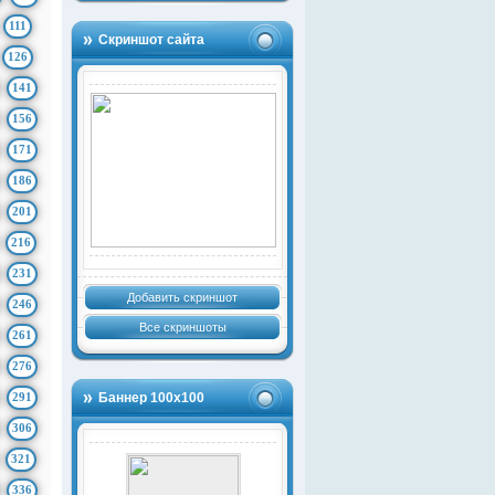
111
Скриншот сайта
126
141
156
171
186
201
216
231
Добавить скриншот
246
Все скриншоты
261
276
291
Баннер 100х100
306
321
336