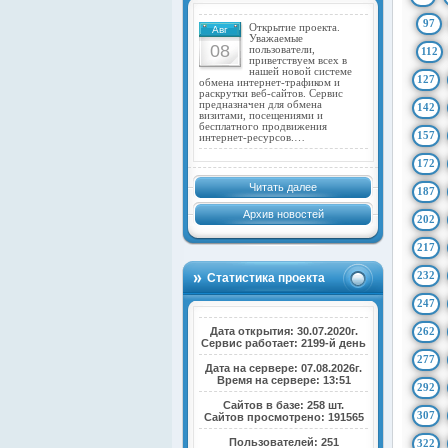
97
Открытие проекта.
Авг
Уважаемые
08
пользователи,
112
приветствуем всех в
нашей новой системе
127
обмена интернет-трафиком и
раскрутки веб-сайтов. Сервис
предназначен для обмена
142
визитами, посещениями и
бесплатного продвижения
157
интернет-ресурсов.…
172
Читать далее
187
Архив новостей
202
217
232
Статистика проекта
247
Дата открытия: 30.07.2020г.
262
Сервис работает: 2199-й день
277
Дата на сервере: 07.08.2026г.
Время на сервере: 13:51
292
Сайтов в базе: 258 шт.
307
Сайтов просмотрено: 191565
Пользователей: 251
322