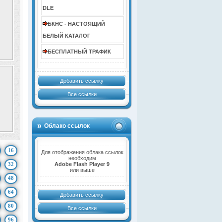
DLE
БКНС - НАСТОЯЩИЙ
БЕЛЫЙ КАТАЛОГ
БЕСПЛАТНЫЙ ТРАФИК
Добавить ссылку
Все ссылки
Облако ссылок
16
Для отображения облака ссылок
необходим
32
Adobe Flash Player 9
или выше
48
64
Добавить ссылку
80
Все ссылки
96