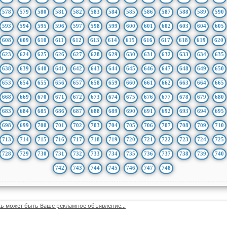
578
579
580
581
582
583
584
585
586
587
588
589
590
593
594
595
596
597
598
599
600
601
602
603
604
605
608
609
610
611
612
613
614
615
616
617
618
619
620
623
624
625
626
627
628
629
630
631
632
633
634
635
638
639
640
641
642
643
644
645
646
647
648
649
650
653
654
655
656
657
658
659
660
661
662
663
664
665
668
669
670
671
672
673
674
675
676
677
678
679
680
683
684
685
686
687
688
689
690
691
692
693
694
695
698
699
700
701
702
703
704
705
706
707
708
709
710
713
714
715
716
717
718
719
720
721
722
723
724
725
728
729
730
731
732
733
734
735
736
737
738
739
740
742
743
744
745
746
747
748
сь может быть Ваше рекламное объявление...