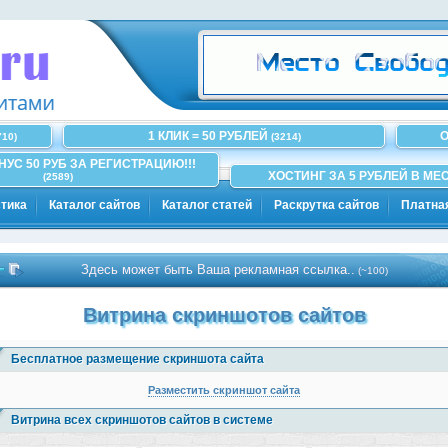
1 КЛИК = 50 РУБЛЕЙ
О
710)
(3214)
ОНУС 50 РУБ ЗА РЕГИСТРАЦИЮ!!!
ХОСТИНГ ЗА 5 РУБЛЕЙ В МЕС
(2589)
тика
Каталог сайтов
Каталог статей
Раскрутка сайтов
Платна
Здесь может быть Ваша рекламная ссылка..
(~100)
Витрина скриншотов сайтов
Бесплатное размещение скриншота сайта
Разместить скриншот сайта
Витрина всех скриншотов сайтов в системе