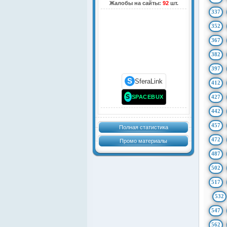
Жалобы на сайты:
92
шт.
337
352
367
382
397
S
SferaLink
412
S
SPACEBUX
427
442
457
Полная статистика
472
Промо материалы
487
502
517
532
547
562