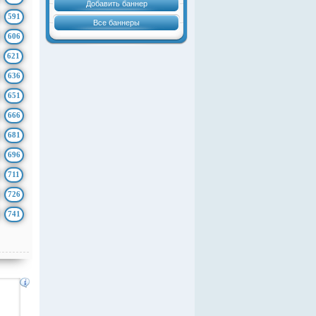
Добавить баннер
591
Все баннеры
606
621
636
651
666
681
696
711
726
741