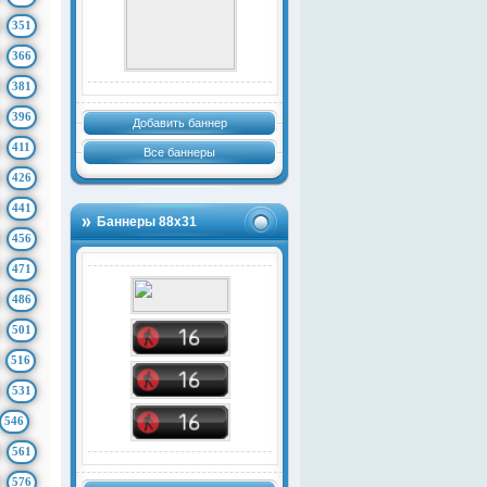
351
366
381
396
Добавить баннер
411
Все баннеры
426
441
Баннеры 88х31
456
471
486
501
516
531
546
561
576