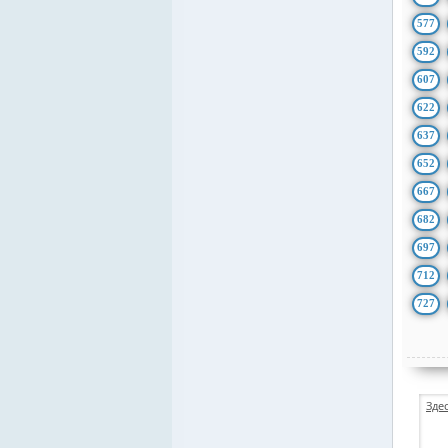
577
592
607
622
637
652
667
682
697
712
727
Зде