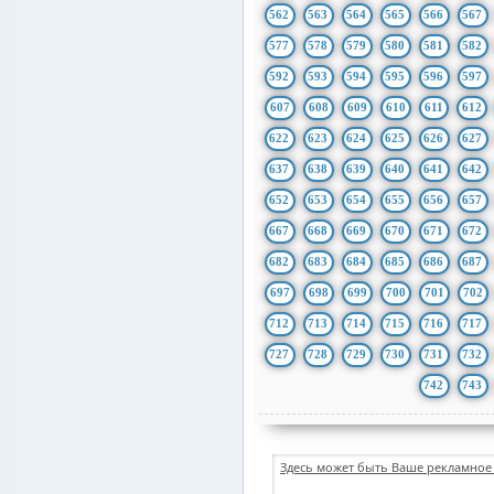
562
563
564
565
566
567
577
578
579
580
581
582
592
593
594
595
596
597
607
608
609
610
611
612
622
623
624
625
626
627
637
638
639
640
641
642
652
653
654
655
656
657
667
668
669
670
671
672
682
683
684
685
686
687
697
698
699
700
701
702
712
713
714
715
716
717
727
728
729
730
731
732
742
743
Здесь может быть Ваше рекламное 