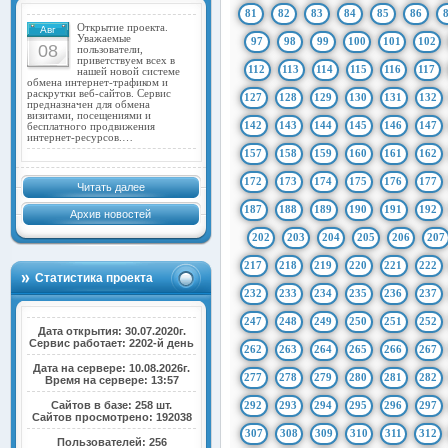
81
82
83
84
85
86
Открытие проекта.
Авг
Уважаемые
97
98
99
100
101
102
08
пользователи,
приветствуем всех в
112
113
114
115
116
117
нашей новой системе
обмена интернет-трафиком и
раскрутки веб-сайтов. Сервис
127
128
129
130
131
132
предназначен для обмена
визитами, посещениями и
142
143
144
145
146
147
бесплатного продвижения
интернет-ресурсов.…
157
158
159
160
161
162
172
173
174
175
176
177
Читать далее
187
188
189
190
191
192
Архив новостей
202
203
204
205
206
207
217
218
219
220
221
222
Статистика проекта
232
233
234
235
236
237
247
248
249
250
251
252
Дата открытия: 30.07.2020г.
Сервис работает: 2202-й день
262
263
264
265
266
267
Дата на сервере: 10.08.2026г.
277
278
279
280
281
282
Время на сервере: 13:57
Сайтов в базе: 258 шт.
292
293
294
295
296
297
Сайтов просмотрено: 192038
307
308
309
310
311
312
Пользователей: 256