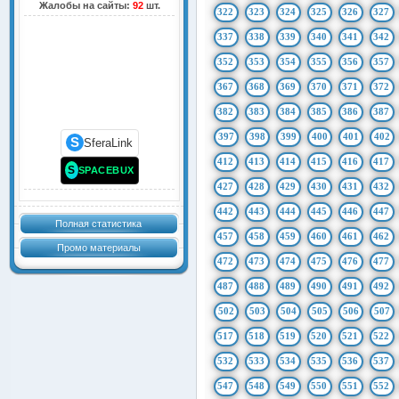
Жалобы на сайты:
92
шт.
322
323
324
325
326
327
337
338
339
340
341
342
352
353
354
355
356
357
367
368
369
370
371
372
382
383
384
385
386
387
397
398
399
400
401
402
S
SferaLink
412
413
414
415
416
417
S
SPACEBUX
427
428
429
430
431
432
442
443
444
445
446
447
Полная статистика
457
458
459
460
461
462
Промо материалы
472
473
474
475
476
477
487
488
489
490
491
492
502
503
504
505
506
507
517
518
519
520
521
522
532
533
534
535
536
537
547
548
549
550
551
552