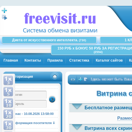
Диета от искусственного интеллекта.
1 К
(730)
150 РУБ x БОНУС 50 РУБ ЗА РЕГИСТРАЦИ
(2594)
Главная
Контакты
Правила
Статистика
Каталог сайтов
К
Авторизация
Здесь может быть Ваша рек
Витрина 
Бесплатное размещ
У нас - 10.08.2026
13:58:01
Размес
Информация посетителя ⇓
Витрина всех скрин