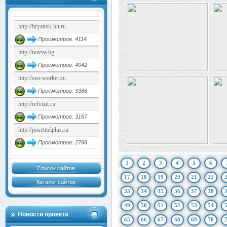
Просмотров: 4114
Просмотров: 4042
Просмотров: 3386
Просмотров: 3167
Просмотров: 2798
1
2
3
4
5
6
Список сайтов
17
18
19
20
21
22
Каталог сайтов
33
34
35
36
37
38
49
50
51
52
53
54
Новости проекта
65
66
67
68
69
70