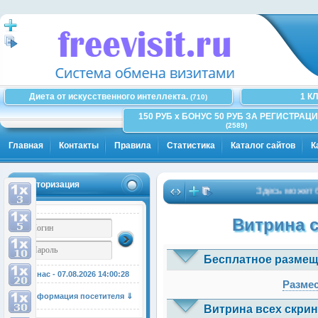
Диета от искусственного интеллекта.
1 К
(710)
150 РУБ x БОНУС 50 РУБ ЗА РЕГИСТРАЦИ
(2589)
Главная
Контакты
Правила
Статистика
Каталог сайтов
К
Авторизация
Здесь может быть 
Витрина 
Бесплатное размещ
У нас - 07.08.2026
14:00:28
Размес
Информация посетителя ⇓
Витрина всех скрин