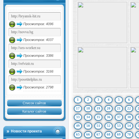
Просмотров: 4096
Просмотров: 4037
Просмотров: 3386
Просмотров: 3166
Просмотров: 2798
1
2
3
4
5
6
Список сайтов
17
18
19
20
21
22
Каталог сайтов
33
34
35
36
37
38
49
50
51
52
53
54
Новости проекта
65
66
67
68
69
70