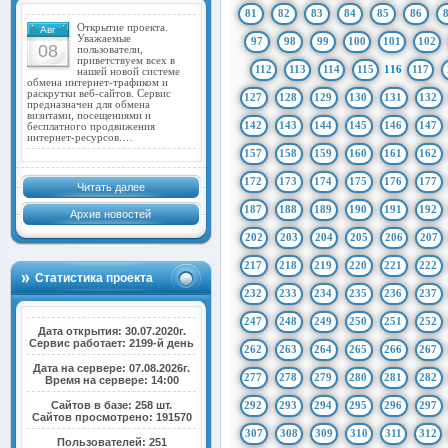
81
82
83
84
85
86
Открытие проекта.
Авг
Уважаемые
97
98
99
100
101
102
08
пользователи,
приветствуем всех в
112
113
114
115
116
117
нашей новой системе
обмена интернет-трафиком и
раскрутки веб-сайтов. Сервис
127
128
129
130
131
132
предназначен для обмена
визитами, посещениями и
142
143
144
145
146
147
бесплатного продвижения
интернет-ресурсов.…
157
158
159
160
161
162
172
173
174
175
176
177
Читать далее
187
188
189
190
191
192
Архив новостей
202
203
204
205
206
207
217
218
219
220
221
222
Статистика проекта
232
233
234
235
236
237
247
248
249
250
251
252
Дата открытия: 30.07.2020г.
Сервис работает: 2199-й день
262
263
264
265
266
267
Дата на сервере: 07.08.2026г.
277
278
279
280
281
282
Время на сервере: 14:00
Сайтов в базе: 258 шт.
292
293
294
295
296
297
Сайтов просмотрено: 191570
307
308
309
310
311
312
Пользователей: 251