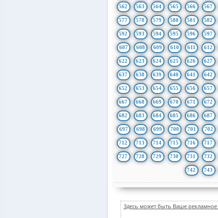
562
563
564
565
566
567
577
578
579
580
581
582
592
593
594
595
596
597
607
608
609
610
611
612
622
623
624
625
626
627
637
638
639
640
641
642
652
653
654
655
656
657
667
668
669
670
671
672
682
683
684
685
686
687
697
698
699
700
701
702
712
713
714
715
716
717
727
728
729
730
731
732
742
743
Здесь может быть Ваше рекламное 