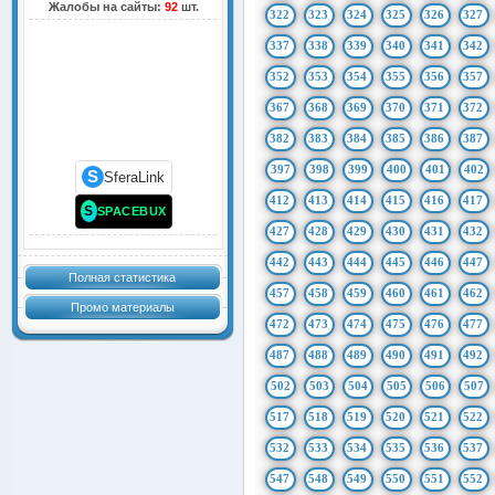
Жалобы на сайты:
92
шт.
322
323
324
325
326
327
337
338
339
340
341
342
352
353
354
355
356
357
367
368
369
370
371
372
382
383
384
385
386
387
397
398
399
400
401
402
S
SferaLink
412
413
414
415
416
417
S
SPACEBUX
427
428
429
430
431
432
442
443
444
445
446
447
Полная статистика
457
458
459
460
461
462
Промо материалы
472
473
474
475
476
477
487
488
489
490
491
492
502
503
504
505
506
507
517
518
519
520
521
522
532
533
534
535
536
537
547
548
549
550
551
552