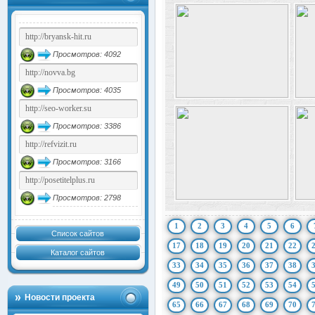
Просмотров: 4092
Просмотров: 4035
Просмотров: 3386
Просмотров: 3166
Просмотров: 2798
1
2
3
4
5
6
Список сайтов
17
18
19
20
21
22
Каталог сайтов
33
34
35
36
37
38
49
50
51
52
53
54
Новости проекта
65
66
67
68
69
70