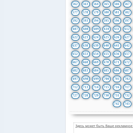
562
563
564
565
566
567
577
578
579
580
581
582
592
593
594
595
596
597
607
608
609
610
611
612
622
623
624
625
626
627
637
638
639
640
641
642
652
653
654
655
656
657
667
668
669
670
671
672
682
683
684
685
686
687
697
698
699
700
701
702
712
713
714
715
716
717
727
728
729
730
731
732
742
743
Здесь может быть Ваше рекламное 