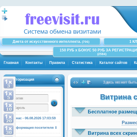
Диета от искусственного интеллекта.
1 К
(706)
150 РУБ x БОНУС 50 РУБ ЗА РЕГИСТРАЦИ
(2584)
Главная
Контакты
Правила
Статистика
Каталог сайтов
К
Авторизация
Здесь может быть Ваша
Витрина 
Бесплатное размещ
У нас - 06.08.2026
17:03:59
Размес
Информация посетителя ⇓
Витрина всех скрин