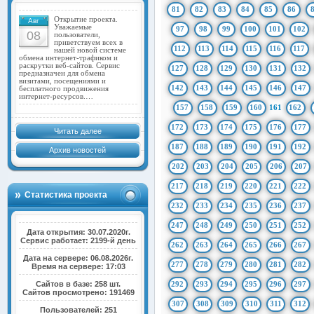
81
82
83
84
85
86
Открытие проекта.
Авг
Уважаемые
97
98
99
100
101
102
08
пользователи,
приветствуем всех в
112
113
114
115
116
117
нашей новой системе
обмена интернет-трафиком и
раскрутки веб-сайтов. Сервис
127
128
129
130
131
132
предназначен для обмена
визитами, посещениями и
142
143
144
145
146
147
бесплатного продвижения
интернет-ресурсов.…
157
158
159
160
161
162
172
173
174
175
176
177
Читать далее
187
188
189
190
191
192
Архив новостей
202
203
204
205
206
207
217
218
219
220
221
222
Статистика проекта
232
233
234
235
236
237
247
248
249
250
251
252
Дата открытия: 30.07.2020г.
Сервис работает: 2199-й день
262
263
264
265
266
267
Дата на сервере: 06.08.2026г.
277
278
279
280
281
282
Время на сервере: 17:03
Сайтов в базе: 258 шт.
292
293
294
295
296
297
Сайтов просмотрено: 191469
307
308
309
310
311
312
Пользователей: 251