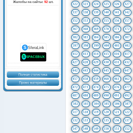
Жалобы на сайты:
92
шт.
322
323
324
325
326
327
337
338
339
340
341
342
352
353
354
355
356
357
367
368
369
370
371
372
382
383
384
385
386
387
397
398
399
400
401
402
S
SferaLink
412
413
414
415
416
417
S
SPACEBUX
427
428
429
430
431
432
442
443
444
445
446
447
Полная статистика
457
458
459
460
461
462
Промо материалы
472
473
474
475
476
477
487
488
489
490
491
492
502
503
504
505
506
507
517
518
519
520
521
522
532
533
534
535
536
537
547
548
549
550
551
552