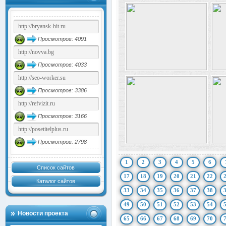
Просмотров: 4091
Просмотров: 4033
Просмотров: 3386
Просмотров: 3166
Просмотров: 2798
1
2
3
4
5
6
Список сайтов
17
18
19
20
21
22
Каталог сайтов
33
34
35
36
37
38
49
50
51
52
53
54
Новости проекта
65
66
67
68
69
70