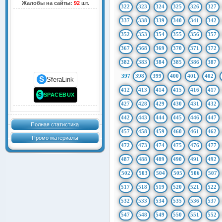
Жалобы на сайты:
92
шт.
322
323
324
325
326
327
337
338
339
340
341
342
352
353
354
355
356
357
367
368
369
370
371
372
382
383
384
385
386
387
397
398
399
400
401
402
S
SferaLink
412
413
414
415
416
417
S
SPACEBUX
427
428
429
430
431
432
442
443
444
445
446
447
Полная статистика
457
458
459
460
461
462
Промо материалы
472
473
474
475
476
477
487
488
489
490
491
492
502
503
504
505
506
507
517
518
519
520
521
522
532
533
534
535
536
537
547
548
549
550
551
552