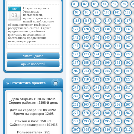
81
82
83
84
85
86
Открытие проекта.
Авг
Уважаемые
97
98
99
100
101
102
08
пользователи,
приветствуем всех в
112
113
114
115
116
117
нашей новой системе
обмена интернет-трафиком и
раскрутки веб-сайтов. Сервис
127
128
129
130
131
132
предназначен для обмена
визитами, посещениями и
142
143
144
145
146
147
бесплатного продвижения
интернет-ресурсов.…
157
158
159
160
161
162
172
173
174
175
176
177
Читать далее
187
188
189
190
191
192
Архив новостей
202
203
204
205
206
207
217
218
219
220
221
222
Статистика проекта
232
233
234
235
236
237
247
248
249
250
251
252
Дата открытия: 30.07.2020г.
Сервис работает: 2198-й день
262
263
264
265
266
267
Дата на сервере: 06.08.2026г.
277
278
279
280
281
282
Время на сервере: 12:08
Сайтов в базе: 258 шт.
292
293
294
295
296
297
Сайтов просмотрено: 191415
307
308
309
310
311
312
Пользователей: 251