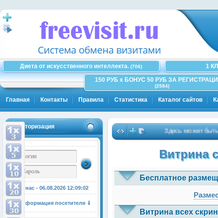
Диета от искусственного интеллекта.
1 К
(706)
150 РУБ x БОНУС 50 РУБ ЗА РЕГИСТРАЦИ
(2584)
Главная
Контакты
Правила
Статистика
Каталог сайтов
К
Авторизация
Здесь может быть Ваша
Витрина 
Бесплатное размещ
У нас - 06.08.2026
12:09:02
Размес
Информация посетителя ⇓
Витрина всех скрин