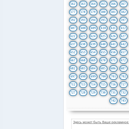
562
563
564
565
566
567
577
578
579
580
581
582
592
593
594
595
596
597
607
608
609
610
611
612
622
623
624
625
626
627
637
638
639
640
641
642
652
653
654
655
656
657
667
668
669
670
671
672
682
683
684
685
686
687
697
698
699
700
701
702
712
713
714
715
716
717
727
728
729
730
731
732
742
743
Здесь может быть Ваше рекламное 