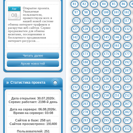
81
82
83
84
85
86
Открытие проекта.
Авг
Уважаемые
97
98
99
100
101
102
08
пользователи,
приветствуем всех в
112
113
114
115
116
117
нашей новой системе
обмена интернет-трафиком и
раскрутки веб-сайтов. Сервис
127
128
129
130
131
132
предназначен для обмена
визитами, посещениями и
142
143
144
145
146
147
бесплатного продвижения
интернет-ресурсов.…
157
158
159
160
161
162
172
173
174
175
176
177
Читать далее
187
188
189
190
191
192
Архив новостей
202
203
204
205
206
207
217
218
219
220
221
222
Статистика проекта
232
233
234
235
236
237
247
248
249
250
251
252
Дата открытия: 30.07.2020г.
Сервис работает: 2198-й день
262
263
264
265
266
267
Дата на сервере: 06.08.2026г.
277
278
279
280
281
282
Время на сервере: 03:08
Сайтов в базе: 258 шт.
292
293
294
295
296
297
Сайтов просмотрено: 191400
307
308
309
310
311
312
Пользователей: 251