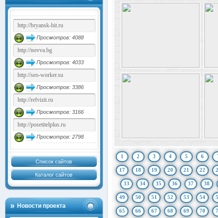
Просмотров: 4088
Просмотров: 4033
Просмотров: 3386
Просмотров: 3166
Просмотров: 2798
1
2
3
4
5
6
Список сайтов
17
18
19
20
21
22
Каталог сайтов
33
34
35
36
37
38
49
50
51
52
53
54
Новости проекта
65
66
67
68
69
70