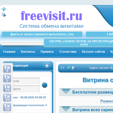
Диета от искусственного интеллекта.
1 К
(706)
150 РУБ x БОНУС 50 РУБ ЗА РЕГИСТРАЦИ
(2584)
Главная
Контакты
Правила
Статистика
Каталог сайтов
К
Авторизация
Здесь может быть В
Витрина 
Бесплатное размещ
У нас - 06.08.2026
03:08:25
Размес
Информация посетителя ⇓
Витрина всех скрин