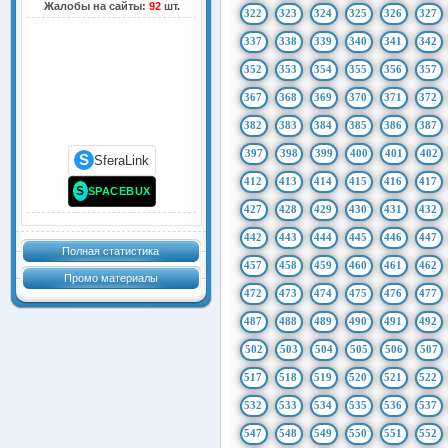
Жалобы на сайты:
92
шт.
322
323
324
325
326
327
337
338
339
340
341
342
352
353
354
355
356
357
367
368
369
370
371
372
382
383
384
385
386
387
397
398
399
400
401
402
S
SferaLink
412
413
414
415
416
417
S
SPACEBUX
427
428
429
430
431
432
442
443
444
445
446
447
Полная статистика
457
458
459
460
461
462
Промо материалы
472
473
474
475
476
477
487
488
489
490
491
492
502
503
504
505
506
507
517
518
519
520
521
522
532
533
534
535
536
537
547
548
549
550
551
552