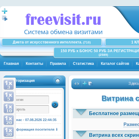
Диета от искусственного интеллекта.
1 К
(710)
150 РУБ x БОНУС 50 РУБ ЗА РЕГИСТРАЦИ
(2589)
Главная
Контакты
Правила
Статистика
Каталог сайтов
К
Авторизация
Здесь мож
Витрина 
Бесплатное размещ
У нас - 07.08.2026
22:44:35
Размес
Информация посетителя ⇓
Витрина всех скрин