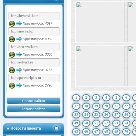
Просмотров: 4097
Просмотров: 4039
Просмотров: 3386
Просмотров: 3166
Просмотров: 2798
1
2
3
4
5
6
Список сайтов
17
18
19
20
21
22
Каталог сайтов
33
34
35
36
37
38
49
50
51
52
53
54
Новости проекта
65
66
67
68
69
70