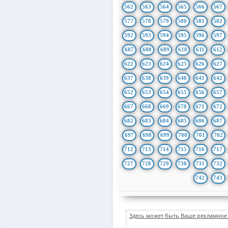
562
563
564
565
566
567
577
578
579
580
581
582
592
593
594
595
596
597
607
608
609
610
611
612
622
623
624
625
626
627
637
638
639
640
641
642
652
653
654
655
656
657
667
668
669
670
671
672
682
683
684
685
686
687
697
698
699
700
701
702
712
713
714
715
716
717
727
728
729
730
731
732
742
743
Здесь может быть Ваше рекламное 