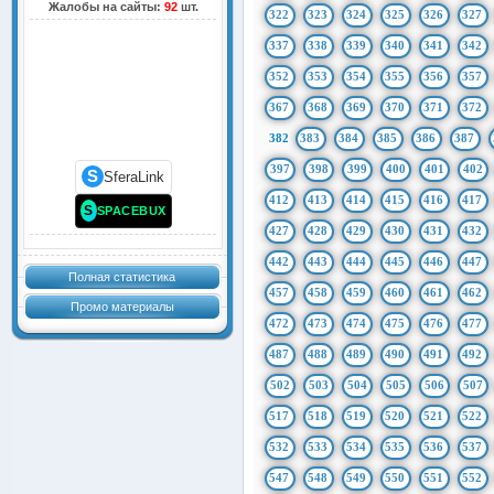
Жалобы на сайты:
92
шт.
322
323
324
325
326
327
337
338
339
340
341
342
352
353
354
355
356
357
367
368
369
370
371
372
382
383
384
385
386
387
397
398
399
400
401
402
S
SferaLink
412
413
414
415
416
417
S
SPACEBUX
427
428
429
430
431
432
442
443
444
445
446
447
Полная статистика
457
458
459
460
461
462
Промо материалы
472
473
474
475
476
477
487
488
489
490
491
492
502
503
504
505
506
507
517
518
519
520
521
522
532
533
534
535
536
537
547
548
549
550
551
552