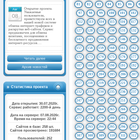
81
82
83
84
85
86
Открытие проекта.
Авг
Уважаемые
97
98
99
100
101
102
08
пользователи,
приветствуем всех в
112
113
114
115
116
117
нашей новой системе
обмена интернет-трафиком и
раскрутки веб-сайтов. Сервис
127
128
129
130
131
132
предназначен для обмена
визитами, посещениями и
142
143
144
145
146
147
бесплатного продвижения
интернет-ресурсов.…
157
158
159
160
161
162
172
173
174
175
176
177
Читать далее
187
188
189
190
191
192
Архив новостей
202
203
204
205
206
207
217
218
219
220
221
222
Статистика проекта
232
233
234
235
236
237
247
248
249
250
251
252
Дата открытия: 30.07.2020г.
Сервис работает: 2200-й день
262
263
264
265
266
267
Дата на сервере: 07.08.2026г.
277
278
279
280
281
282
Время на сервере: 22:44
Сайтов в базе: 258 шт.
292
293
294
295
296
297
Сайтов просмотрено: 191684
307
308
309
310
311
312
Пользователей: 252