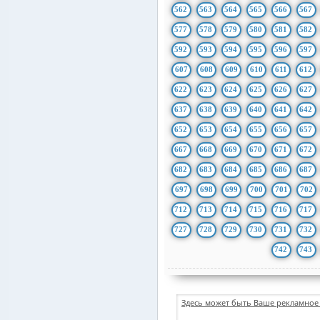
562
563
564
565
566
567
577
578
579
580
581
582
592
593
594
595
596
597
607
608
609
610
611
612
622
623
624
625
626
627
637
638
639
640
641
642
652
653
654
655
656
657
667
668
669
670
671
672
682
683
684
685
686
687
697
698
699
700
701
702
712
713
714
715
716
717
727
728
729
730
731
732
742
743
Здесь может быть Ваше рекламное 