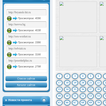
Просмотров: 4096
Просмотров: 4038
Просмотров: 3386
Просмотров: 3166
Просмотров: 2798
1
2
3
4
5
6
Список сайтов
17
18
19
20
21
22
Каталог сайтов
33
34
35
36
37
38
49
50
51
52
53
54
Новости проекта
65
66
67
68
69
70