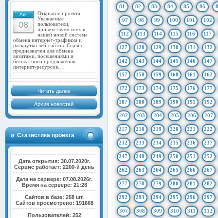
81
82
83
84
85
86
Открытие проекта.
Авг
Уважаемые
97
98
99
100
101
102
08
пользователи,
приветствуем всех в
112
113
114
115
116
117
нашей новой системе
обмена интернет-трафиком и
раскрутки веб-сайтов. Сервис
127
128
129
130
131
132
предназначен для обмена
визитами, посещениями и
142
143
144
145
146
147
бесплатного продвижения
интернет-ресурсов.…
157
158
159
160
161
162
172
173
174
175
176
177
Читать далее
187
188
189
190
191
192
Архив новостей
202
203
204
205
206
207
217
218
219
220
221
222
Статистика проекта
232
233
234
235
236
237
247
248
249
250
251
252
Дата открытия: 30.07.2020г.
Сервис работает: 2200-й день
262
263
264
265
266
267
Дата на сервере: 07.08.2026г.
277
278
279
280
281
282
Время на сервере: 21:28
Сайтов в базе: 258 шт.
292
293
294
295
296
297
Сайтов просмотрено: 191668
307
308
309
310
311
312
Пользователей: 252