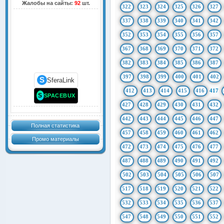
Жалобы на сайты:
92
шт.
322
323
324
325
326
327
337
338
339
340
341
342
352
353
354
355
356
357
367
368
369
370
371
372
382
383
384
385
386
387
397
398
399
400
401
402
S
SferaLink
412
413
414
415
416
417
S
SPACEBUX
427
428
429
430
431
432
442
443
444
445
446
447
Полная статистика
457
458
459
460
461
462
Промо материалы
472
473
474
475
476
477
487
488
489
490
491
492
502
503
504
505
506
507
517
518
519
520
521
522
532
533
534
535
536
537
547
548
549
550
551
552