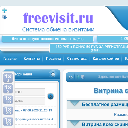
Диета от искусственного интеллекта.
1 К
(710)
150 РУБ x БОНУС 50 РУБ ЗА РЕГИСТРАЦИ
(2589)
Главная
Контакты
Правила
Статистика
Каталог сайтов
К
Авторизация
Здесь может быть Ваш
Витрина 
Бесплатное размещ
У нас - 07.08.2026
21:28:19
Размес
Информация посетителя ⇓
Витрина всех скрин