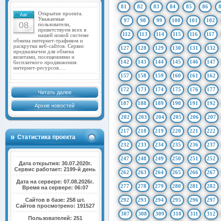
81
82
83
84
85
86
Открытие проекта.
Авг
Уважаемые
97
98
99
100
101
102
08
пользователи,
приветствуем всех в
112
113
114
115
116
117
нашей новой системе
обмена интернет-трафиком и
раскрутки веб-сайтов. Сервис
127
128
129
130
131
132
предназначен для обмена
визитами, посещениями и
142
143
144
145
146
147
бесплатного продвижения
интернет-ресурсов.…
157
158
159
160
161
162
172
173
174
175
176
177
Читать далее
187
188
189
190
191
192
Архив новостей
202
203
204
205
206
207
217
218
219
220
221
222
Статистика проекта
232
233
234
235
236
237
247
248
249
250
251
252
Дата открытия: 30.07.2020г.
Сервис работает: 2199-й день
262
263
264
265
266
267
Дата на сервере: 07.08.2026г.
277
278
279
280
281
282
Время на сервере: 06:07
Сайтов в базе: 258 шт.
292
293
294
295
296
297
Сайтов просмотрено: 191527
307
308
309
310
311
312
Пользователей: 251