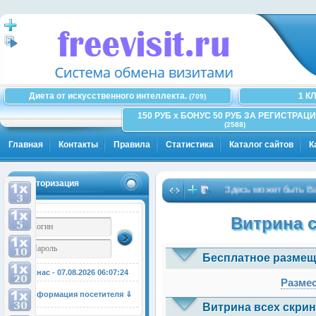
Диета от искусственного интеллекта.
1 К
(709)
150 РУБ x БОНУС 50 РУБ ЗА РЕГИСТРАЦИ
(2588)
Главная
Контакты
Правила
Статистика
Каталог сайтов
К
Авторизация
Здесь может быть Ваша р
Витрина 
Бесплатное размещ
У нас - 07.08.2026
06:07:25
Размес
Информация посетителя ⇓
Витрина всех скрин