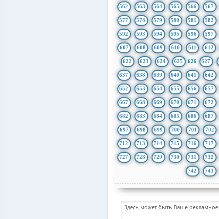
562
563
564
565
566
567
577
578
579
580
581
582
592
593
594
595
596
597
607
608
609
610
611
612
622
623
624
625
626
627
637
638
639
640
641
642
652
653
654
655
656
657
667
668
669
670
671
672
682
683
684
685
686
687
697
698
699
700
701
702
712
713
714
715
716
717
727
728
729
730
731
732
742
743
Здесь может быть Ваше рекламное 