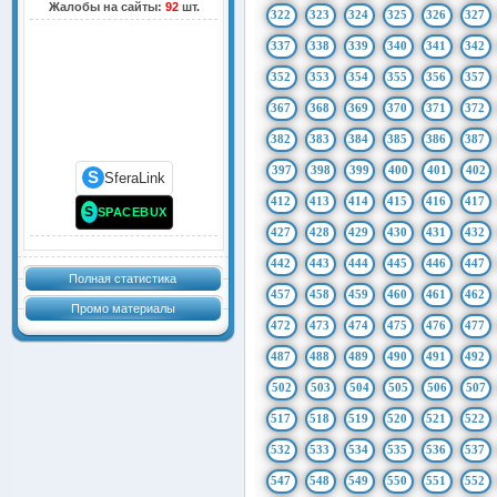
Жалобы на сайты:
92
шт.
322
323
324
325
326
327
337
338
339
340
341
342
352
353
354
355
356
357
367
368
369
370
371
372
382
383
384
385
386
387
397
398
399
400
401
402
S
SferaLink
412
413
414
415
416
417
S
SPACEBUX
427
428
429
430
431
432
442
443
444
445
446
447
Полная статистика
457
458
459
460
461
462
Промо материалы
472
473
474
475
476
477
487
488
489
490
491
492
502
503
504
505
506
507
517
518
519
520
521
522
532
533
534
535
536
537
547
548
549
550
551
552