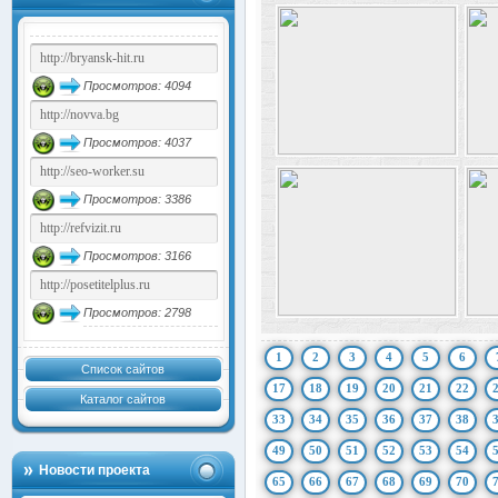
Просмотров: 4094
Просмотров: 4037
Просмотров: 3386
Просмотров: 3166
Просмотров: 2798
1
2
3
4
5
6
Список сайтов
17
18
19
20
21
22
Каталог сайтов
33
34
35
36
37
38
49
50
51
52
53
54
Новости проекта
65
66
67
68
69
70