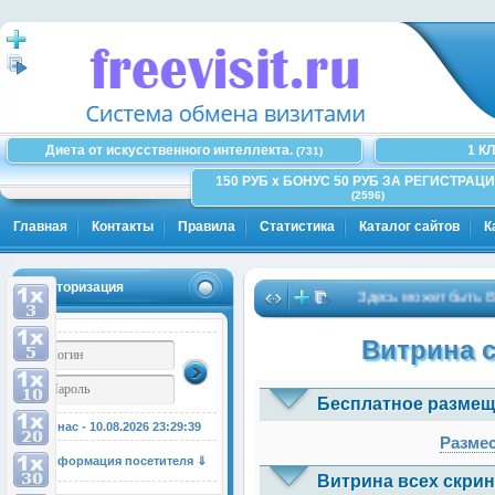
Диета от искусственного интеллекта.
1 К
(731)
150 РУБ x БОНУС 50 РУБ ЗА РЕГИСТРАЦИ
(2596)
Главная
Контакты
Правила
Статистика
Каталог сайтов
К
Авторизация
Здесь может быть Ваша р
Витрина 
Бесплатное размещ
У нас - 10.08.2026
23:29:40
Размес
Информация посетителя ⇓
Витрина всех скрин