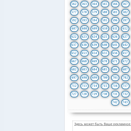
562
563
564
565
566
567
577
578
579
580
581
582
592
593
594
595
596
597
607
608
609
610
611
612
622
623
624
625
626
627
637
638
639
640
641
642
652
653
654
655
656
657
667
668
669
670
671
672
682
683
684
685
686
687
697
698
699
700
701
702
712
713
714
715
716
717
727
728
729
730
731
732
742
743
Здесь может быть Ваше рекламное 