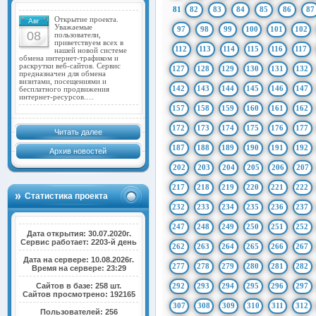
81
82
83
84
85
86
87
Открытие проекта.
Авг
Уважаемые
97
98
99
100
101
102
08
пользователи,
приветствуем всех в
112
113
114
115
116
117
нашей новой системе
обмена интернет-трафиком и
раскрутки веб-сайтов. Сервис
127
128
129
130
131
132
предназначен для обмена
визитами, посещениями и
142
143
144
145
146
147
бесплатного продвижения
интернет-ресурсов.…
157
158
159
160
161
162
172
173
174
175
176
177
Читать далее
187
188
189
190
191
192
Архив новостей
202
203
204
205
206
207
217
218
219
220
221
222
Статистика проекта
232
233
234
235
236
237
247
248
249
250
251
252
Дата открытия: 30.07.2020г.
Сервис работает: 2203-й день
262
263
264
265
266
267
Дата на сервере: 10.08.2026г.
277
278
279
280
281
282
Время на сервере: 23:29
Сайтов в базе: 258 шт.
292
293
294
295
296
297
Сайтов просмотрено: 192165
307
308
309
310
311
312
Пользователей: 256