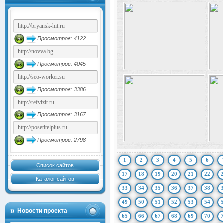
Просмотров: 4122
Просмотров: 4045
Просмотров: 3386
Просмотров: 3167
Просмотров: 2798
1
2
3
4
5
6
Список сайтов
17
18
19
20
21
22
Каталог сайтов
33
34
35
36
37
38
49
50
51
52
53
54
Новости проекта
65
66
67
68
69
70