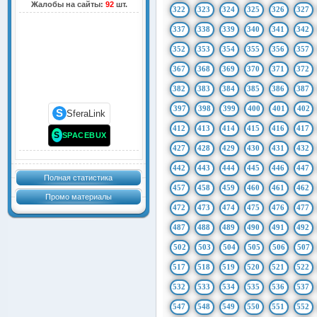
Жалобы на сайты:
92
шт.
322
323
324
325
326
327
337
338
339
340
341
342
352
353
354
355
356
357
367
368
369
370
371
372
382
383
384
385
386
387
397
398
399
400
401
402
S
SferaLink
412
413
414
415
416
417
S
SPACEBUX
427
428
429
430
431
432
442
443
444
445
446
447
Полная статистика
457
458
459
460
461
462
Промо материалы
472
473
474
475
476
477
487
488
489
490
491
492
502
503
504
505
506
507
517
518
519
520
521
522
532
533
534
535
536
537
547
548
549
550
551
552