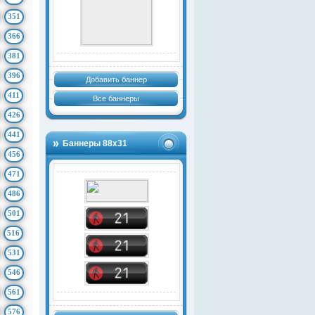
351
366
381
396
Добавить баннер
411
Все баннеры
426
441
Баннеры 88х31
456
471
486
501
516
531
546
561
576