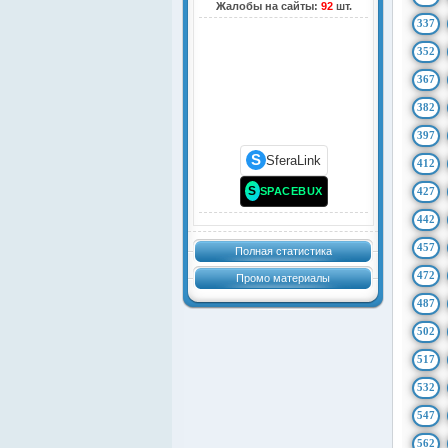
Жалобы на сайты:
92
шт.
337
352
367
382
397
S
SferaLink
412
S
SPACEBUX
427
442
457
Полная статистика
472
Промо материалы
487
502
517
532
547
562