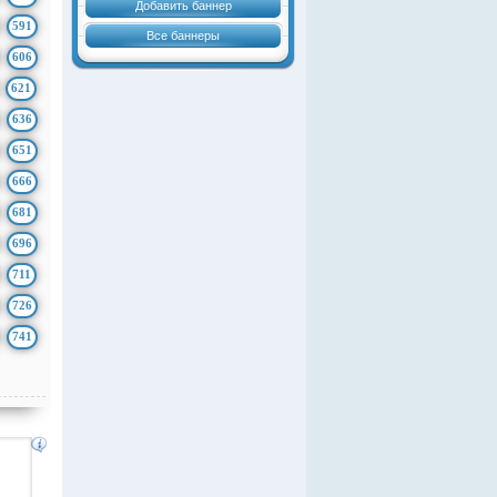
Добавить баннер
591
Все баннеры
606
621
636
651
666
681
696
711
726
741