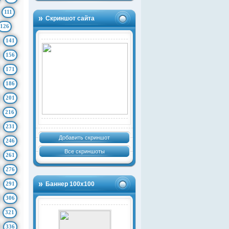
111
Скриншот сайта
126
141
156
171
186
201
216
231
Добавить скриншот
246
Все скриншоты
261
276
291
Баннер 100х100
306
321
336