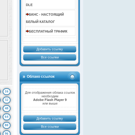
DLE
БКНС - НАСТОЯЩИЙ
БЕЛЫЙ КАТАЛОГ
БЕСПЛАТНЫЙ ТРАФИК
Добавить ссылку
Все ссылки
Облако ссылок
16
Для отображения облака ссылок
необходим
32
Adobe Flash Player 9
или выше
48
64
Добавить ссылку
80
Все ссылки
96