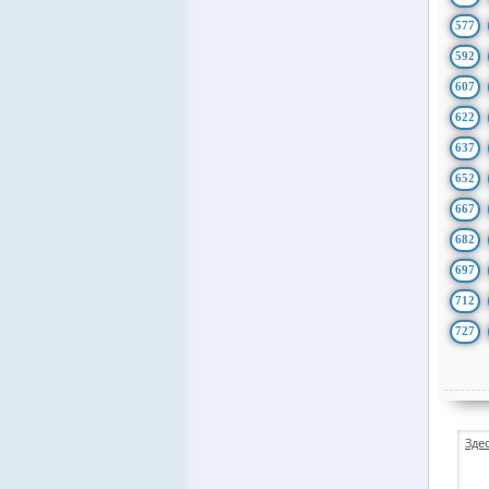
577
592
607
622
637
652
667
682
697
712
727
Зде