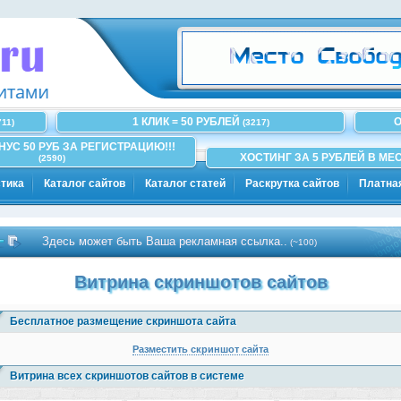
1 КЛИК = 50 РУБЛЕЙ
О
711)
(3217)
ОНУС 50 РУБ ЗА РЕГИСТРАЦИЮ!!!
ХОСТИНГ ЗА 5 РУБЛЕЙ В МЕС
(2590)
тика
Каталог сайтов
Каталог статей
Раскрутка сайтов
Платна
Здесь может быть Ваша рекламная ссылка..
(~100)
Витрина скриншотов сайтов
Бесплатное размещение скриншота сайта
Разместить скриншот сайта
Витрина всех скриншотов сайтов в системе