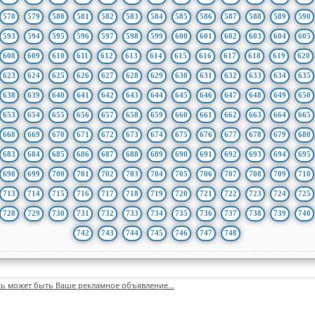
578
579
580
581
582
583
584
585
586
587
588
589
590
593
594
595
596
597
598
599
600
601
602
603
604
605
608
609
610
611
612
613
614
615
616
617
618
619
620
623
624
625
626
627
628
629
630
631
632
633
634
635
638
639
640
641
642
643
644
645
646
647
648
649
650
653
654
655
656
657
658
659
660
661
662
663
664
665
668
669
670
671
672
673
674
675
676
677
678
679
680
683
684
685
686
687
688
689
690
691
692
693
694
695
698
699
700
701
702
703
704
705
706
707
708
709
710
713
714
715
716
717
718
719
720
721
722
723
724
725
728
729
730
731
732
733
734
735
736
737
738
739
740
742
743
744
745
746
747
748
сь может быть Ваше рекламное объявление...