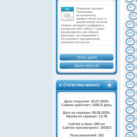
97
Открытие проекта.
Авг
Уважаемые
08
пользователи,
112
приветствуем всех в
нашей новой системе
127
обмена интернет-трафиком и
раскрутки веб-сайтов. Сервис
предназначен для обмена
142
визитами, посещениями и
бесплатного продвижения
157
интернет-ресурсов.…
172
Читать далее
187
Архив новостей
202
217
232
Статистика проекта
247
Дата открытия: 30.07.2020г.
262
Сервис работает: 2200-й день
277
Дата на сервере: 08.08.2026г.
Время на сервере: 13:39
292
Сайтов в базе: 258 шт.
307
Сайтов просмотрено: 191813
Пользователей: 252
322