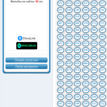
Жалобы на сайты:
92
шт.
322
323
324
325
326
327
337
338
339
340
341
342
352
353
354
355
356
357
367
368
369
370
371
372
382
383
384
385
386
387
397
398
399
400
401
402
S
SferaLink
412
413
414
415
416
417
S
SPACEBUX
427
428
429
430
431
432
442
443
444
445
446
447
Полная статистика
457
458
459
460
461
462
Промо материалы
472
473
474
475
476
477
487
488
489
490
491
492
502
503
504
505
506
507
517
518
519
520
521
522
532
533
534
535
536
537
547
548
549
550
551
552