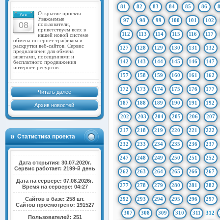
81
82
83
84
85
86
Открытие проекта.
Авг
Уважаемые
97
98
99
100
101
102
08
пользователи,
приветствуем всех в
112
113
114
115
116
117
нашей новой системе
обмена интернет-трафиком и
раскрутки веб-сайтов. Сервис
127
128
129
130
131
132
предназначен для обмена
визитами, посещениями и
142
143
144
145
146
147
бесплатного продвижения
интернет-ресурсов.…
157
158
159
160
161
162
172
173
174
175
176
177
Читать далее
187
188
189
190
191
192
Архив новостей
202
203
204
205
206
207
217
218
219
220
221
222
Статистика проекта
232
233
234
235
236
237
247
248
249
250
251
252
Дата открытия: 30.07.2020г.
Сервис работает: 2199-й день
262
263
264
265
266
267
Дата на сервере: 07.08.2026г.
277
278
279
280
281
282
Время на сервере: 04:27
Сайтов в базе: 258 шт.
292
293
294
295
296
297
Сайтов просмотрено: 191527
307
308
309
310
311
312
Пользователей: 251