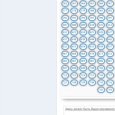
562
563
564
565
566
567
577
578
579
580
581
582
592
593
594
595
596
597
607
608
609
610
611
612
622
623
624
625
626
627
637
638
639
640
641
642
652
653
654
655
656
657
667
668
669
670
671
672
682
683
684
685
686
687
697
698
699
700
701
702
712
713
714
715
716
717
727
728
729
730
731
732
742
743
Здесь может быть Ваше рекламное 