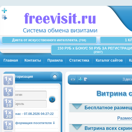
Диета от искусственного интеллекта.
1 К
(708)
150 РУБ x БОНУС 50 РУБ ЗА РЕГИСТРАЦИ
(2587)
Главная
Контакты
Правила
Статистика
Каталог сайтов
К
Авторизация
Здесь мо
Витрина 
Бесплатное размещ
У нас - 07.08.2026
04:27:22
Размес
Информация посетителя ⇓
Витрина всех скрин