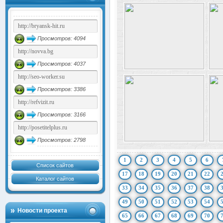
Просмотров: 4094
Просмотров: 4037
Просмотров: 3386
Просмотров: 3166
Просмотров: 2798
1
2
3
4
5
6
Список сайтов
17
18
19
20
21
22
Каталог сайтов
33
34
35
36
37
38
49
50
51
52
53
54
Новости проекта
65
66
67
68
69
70