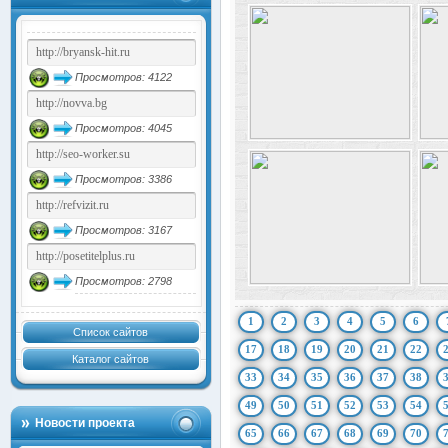
Просмотров: 4122
Просмотров: 4045
Просмотров: 3386
Просмотров: 3167
Просмотров: 2798
1
2
3
4
5
6
Список сайтов
17
18
19
20
21
22
Каталог сайтов
33
34
35
36
37
38
49
50
51
52
53
54
Новости проекта
65
66
67
68
69
70