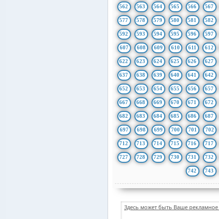
562
563
564
565
566
567
577
578
579
580
581
582
592
593
594
595
596
597
607
608
609
610
611
612
622
623
624
625
626
627
637
638
639
640
641
642
652
653
654
655
656
657
667
668
669
670
671
672
682
683
684
685
686
687
697
698
699
700
701
702
712
713
714
715
716
717
727
728
729
730
731
732
742
743
Здесь может быть Ваше рекламное 