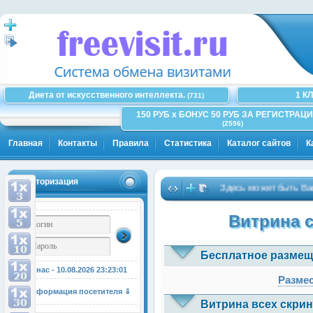
Диета от искусственного интеллекта.
1 К
(731)
150 РУБ x БОНУС 50 РУБ ЗА РЕГИСТРАЦИ
(2596)
Главная
Контакты
Правила
Статистика
Каталог сайтов
К
Авторизация
Здесь может быть Ваша ре
Витрина 
Бесплатное размещ
У нас - 10.08.2026
23:23:02
Размес
Информация посетителя ⇓
Витрина всех скрин