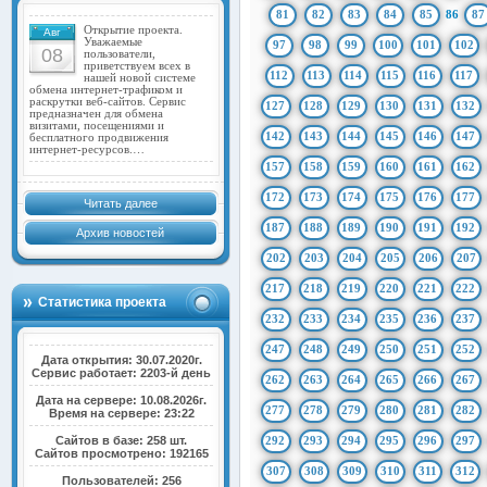
81
82
83
84
85
86
87
Открытие проекта.
Авг
Уважаемые
97
98
99
100
101
102
08
пользователи,
приветствуем всех в
112
113
114
115
116
117
нашей новой системе
обмена интернет-трафиком и
раскрутки веб-сайтов. Сервис
127
128
129
130
131
132
предназначен для обмена
визитами, посещениями и
142
143
144
145
146
147
бесплатного продвижения
интернет-ресурсов.…
157
158
159
160
161
162
172
173
174
175
176
177
Читать далее
187
188
189
190
191
192
Архив новостей
202
203
204
205
206
207
217
218
219
220
221
222
Статистика проекта
232
233
234
235
236
237
247
248
249
250
251
252
Дата открытия: 30.07.2020г.
Сервис работает: 2203-й день
262
263
264
265
266
267
Дата на сервере: 10.08.2026г.
277
278
279
280
281
282
Время на сервере: 23:22
Сайтов в базе: 258 шт.
292
293
294
295
296
297
Сайтов просмотрено: 192165
307
308
309
310
311
312
Пользователей: 256