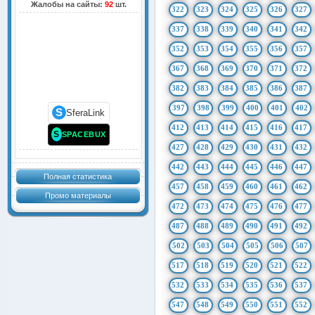
Жалобы на сайты:
92
шт.
322
323
324
325
326
327
337
338
339
340
341
342
352
353
354
355
356
357
367
368
369
370
371
372
382
383
384
385
386
387
397
398
399
400
401
402
S
SferaLink
412
413
414
415
416
417
S
SPACEBUX
427
428
429
430
431
432
442
443
444
445
446
447
Полная статистика
457
458
459
460
461
462
Промо материалы
472
473
474
475
476
477
487
488
489
490
491
492
502
503
504
505
506
507
517
518
519
520
521
522
532
533
534
535
536
537
547
548
549
550
551
552