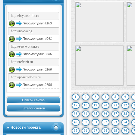
Просмотров: 4103
Просмотров: 4041
Просмотров: 3386
Просмотров: 3166
Просмотров: 2798
1
2
3
4
5
6
Список сайтов
17
18
19
20
21
22
Каталог сайтов
33
34
35
36
37
38
49
50
51
52
53
54
Новости проекта
65
66
67
68
69
70