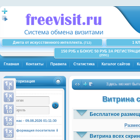
Диета от искусственного интеллекта.
1 К
(712)
150 РУБ x БОНУС 50 РУБ ЗА РЕГИСТРАЦИ
(2591)
Главная
Контакты
Правила
Статистика
Каталог сайтов
К
Авторизация
Здесь может быть Ваш
Витрина 
Бесплатное размещ
У нас - 09.08.2026
01:11:30
Размес
Информация посетителя ⇓
Витрина всех скрин