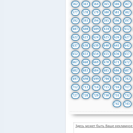
562
563
564
565
566
567
577
578
579
580
581
582
592
593
594
595
596
597
607
608
609
610
611
612
622
623
624
625
626
627
637
638
639
640
641
642
652
653
654
655
656
657
667
668
669
670
671
672
682
683
684
685
686
687
697
698
699
700
701
702
712
713
714
715
716
717
727
728
729
730
731
732
742
743
Здесь может быть Ваше рекламное 