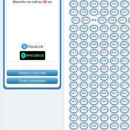
Жалобы на сайты:
92
шт.
322
323
324
325
326
327
337
338
339
340
341
342
352
353
354
355
356
357
367
368
369
370
371
372
382
383
384
385
386
387
397
398
399
400
401
402
S
SferaLink
412
413
414
415
416
417
S
SPACEBUX
427
428
429
430
431
432
442
443
444
445
446
447
Полная статистика
457
458
459
460
461
462
Промо материалы
472
473
474
475
476
477
487
488
489
490
491
492
502
503
504
505
506
507
517
518
519
520
521
522
532
533
534
535
536
537
547
548
549
550
551
552