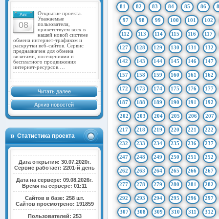
81
82
83
84
85
86
Открытие проекта.
Авг
Уважаемые
97
98
99
100
101
102
08
пользователи,
приветствуем всех в
112
113
114
115
116
117
нашей новой системе
обмена интернет-трафиком и
раскрутки веб-сайтов. Сервис
127
128
129
130
131
132
предназначен для обмена
визитами, посещениями и
142
143
144
145
146
147
бесплатного продвижения
интернет-ресурсов.…
157
158
159
160
161
162
172
173
174
175
176
177
Читать далее
187
188
189
190
191
192
Архив новостей
202
203
204
205
206
207
217
218
219
220
221
222
Статистика проекта
232
233
234
235
236
237
247
248
249
250
251
252
Дата открытия: 30.07.2020г.
Сервис работает: 2201-й день
262
263
264
265
266
267
Дата на сервере: 09.08.2026г.
277
278
279
280
281
282
Время на сервере: 01:11
Сайтов в базе: 258 шт.
292
293
294
295
296
297
Сайтов просмотрено: 191859
307
308
309
310
311
312
Пользователей: 253