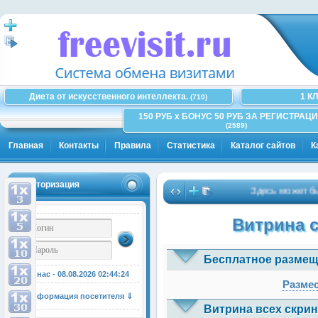
Диета от искусственного интеллекта.
1 К
(710)
150 РУБ x БОНУС 50 РУБ ЗА РЕГИСТРАЦИ
(2589)
Главная
Контакты
Правила
Статистика
Каталог сайтов
К
Авторизация
Здесь может быть В
Витрина 
Бесплатное размещ
У нас - 08.08.2026
02:44:24
Размес
Информация посетителя ⇓
Витрина всех скрин