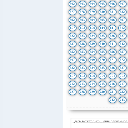
562
563
564
565
566
567
577
578
579
580
581
582
592
593
594
595
596
597
607
608
609
610
611
612
622
623
624
625
626
627
637
638
639
640
641
642
652
653
654
655
656
657
667
668
669
670
671
672
682
683
684
685
686
687
697
698
699
700
701
702
712
713
714
715
716
717
727
728
729
730
731
732
742
743
Здесь может быть Ваше рекламное 