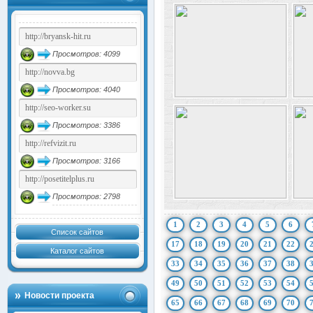
Просмотров: 4099
Просмотров: 4040
Просмотров: 3386
Просмотров: 3166
Просмотров: 2798
1
2
3
4
5
6
Список сайтов
17
18
19
20
21
22
Каталог сайтов
33
34
35
36
37
38
49
50
51
52
53
54
Новости проекта
65
66
67
68
69
70