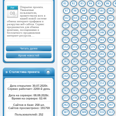
81
82
83
84
85
86
Открытие проекта.
Авг
Уважаемые
97
98
99
100
101
102
08
пользователи,
приветствуем всех в
112
113
114
115
116
117
нашей новой системе
обмена интернет-трафиком и
раскрутки веб-сайтов. Сервис
127
128
129
130
131
132
предназначен для обмена
визитами, посещениями и
142
143
144
145
146
147
бесплатного продвижения
интернет-ресурсов.…
157
158
159
160
161
162
172
173
174
175
176
177
Читать далее
187
188
189
190
191
192
Архив новостей
202
203
204
205
206
207
217
218
219
220
221
222
Статистика проекта
232
233
234
235
236
237
247
248
249
250
251
252
Дата открытия: 30.07.2020г.
Сервис работает: 2200-й день
262
263
264
265
266
267
Дата на сервере: 08.08.2026г.
277
278
279
280
281
282
Время на сервере: 02:44
Сайтов в базе: 258 шт.
292
293
294
295
296
297
Сайтов просмотрено: 191759
307
308
309
310
311
312
Пользователей: 252