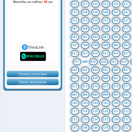
Жалобы на сайты:
92
шт.
322
323
324
325
326
327
337
338
339
340
341
342
352
353
354
355
356
357
367
368
369
370
371
372
382
383
384
385
386
387
397
398
399
400
401
402
S
SferaLink
412
413
414
415
416
417
S
SPACEBUX
427
428
429
430
431
432
442
443
444
445
446
447
Полная статистика
457
458
459
460
461
462
Промо материалы
472
473
474
475
476
477
487
488
489
490
491
492
502
503
504
505
506
507
517
518
519
520
521
522
532
533
534
535
536
537
547
548
549
550
551
552