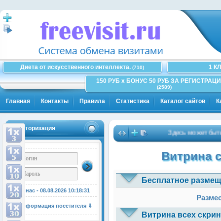
Диета от искусственного интеллекта.
1 К
(710)
150 РУБ x БОНУС 50 РУБ ЗА РЕГИСТРАЦИ
(2589)
Главная
Контакты
Правила
Статистика
Каталог сайтов
К
Авторизация
Здесь может быть Ва
Витрина 
Бесплатное размещ
У нас - 08.08.2026
10:18:31
Размес
Информация посетителя ⇓
Витрина всех скрин