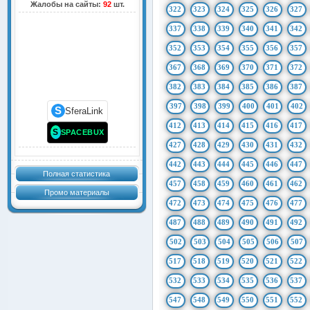
Жалобы на сайты:
92
шт.
322
323
324
325
326
327
337
338
339
340
341
342
352
353
354
355
356
357
367
368
369
370
371
372
382
383
384
385
386
387
397
398
399
400
401
402
S
SferaLink
412
413
414
415
416
417
S
SPACEBUX
427
428
429
430
431
432
442
443
444
445
446
447
Полная статистика
457
458
459
460
461
462
Промо материалы
472
473
474
475
476
477
487
488
489
490
491
492
502
503
504
505
506
507
517
518
519
520
521
522
532
533
534
535
536
537
547
548
549
550
551
552