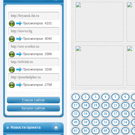
Просмотров: 4101
Просмотров: 4040
Просмотров: 3386
Просмотров: 3166
Просмотров: 2798
1
2
3
4
5
6
Список сайтов
17
18
19
20
21
22
Каталог сайтов
33
34
35
36
37
38
49
50
51
52
53
54
Новости проекта
65
66
67
68
69
70