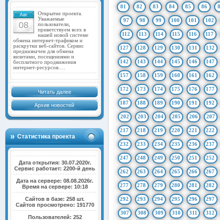
81
82
83
84
85
86
Открытие проекта.
Авг
Уважаемые
97
98
99
100
101
102
08
пользователи,
приветствуем всех в
112
113
114
115
116
117
нашей новой системе
обмена интернет-трафиком и
раскрутки веб-сайтов. Сервис
127
128
129
130
131
132
предназначен для обмена
визитами, посещениями и
142
143
144
145
146
147
бесплатного продвижения
интернет-ресурсов.…
157
158
159
160
161
162
172
173
174
175
176
177
Читать далее
187
188
189
190
191
192
Архив новостей
202
203
204
205
206
207
217
218
219
220
221
222
Статистика проекта
232
233
234
235
236
237
247
248
249
250
251
252
Дата открытия: 30.07.2020г.
Сервис работает: 2200-й день
262
263
264
265
266
267
Дата на сервере: 08.08.2026г.
277
278
279
280
281
282
Время на сервере: 10:18
Сайтов в базе: 258 шт.
292
293
294
295
296
297
Сайтов просмотрено: 191770
307
308
309
310
311
312
Пользователей: 252