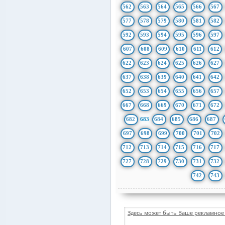
562
563
564
565
566
567
577
578
579
580
581
582
592
593
594
595
596
597
607
608
609
610
611
612
622
623
624
625
626
627
637
638
639
640
641
642
652
653
654
655
656
657
667
668
669
670
671
672
682
683
684
685
686
687
697
698
699
700
701
702
712
713
714
715
716
717
727
728
729
730
731
732
742
743
Здесь может быть Ваше рекламное 