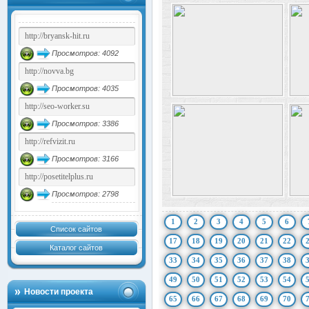
Просмотров: 4092
Просмотров: 4035
Просмотров: 3386
Просмотров: 3166
Просмотров: 2798
1
2
3
4
5
6
Список сайтов
17
18
19
20
21
22
Каталог сайтов
33
34
35
36
37
38
49
50
51
52
53
54
Новости проекта
65
66
67
68
69
70