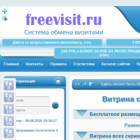
Диета от искусственного интеллекта.
1 К
(706)
150 РУБ x БОНУС 50 РУБ ЗА РЕГИСТРАЦИ
(2584)
Главная
Контакты
Правила
Статистика
Каталог сайтов
К
Авторизация
Здесь может быть Ваша р
Витрина 
Бесплатное размещ
У нас - 06.08.2026
18:10:28
Размес
Информация посетителя ⇓
Витрина всех скрин