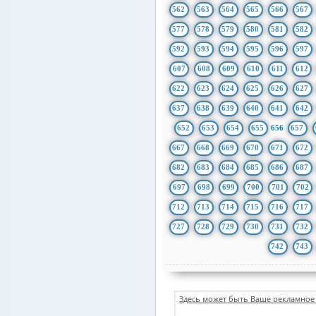
562
563
564
565
566
567
577
578
579
580
581
582
592
593
594
595
596
597
607
608
609
610
611
612
622
623
624
625
626
627
637
638
639
640
641
642
652
653
654
655
656
657
667
668
669
670
671
672
682
683
684
685
686
687
697
698
699
700
701
702
712
713
714
715
716
717
727
728
729
730
731
732
742
743
Здесь может быть Ваше рекламное 