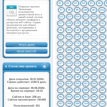
81
82
83
84
85
86
Открытие проекта.
Авг
Уважаемые
97
98
99
100
101
102
08
пользователи,
приветствуем всех в
112
113
114
115
116
117
нашей новой системе
обмена интернет-трафиком и
раскрутки веб-сайтов. Сервис
127
128
129
130
131
132
предназначен для обмена
визитами, посещениями и
142
143
144
145
146
147
бесплатного продвижения
интернет-ресурсов.…
157
158
159
160
161
162
172
173
174
175
176
177
Читать далее
187
188
189
190
191
192
Архив новостей
202
203
204
205
206
207
217
218
219
220
221
222
Статистика проекта
232
233
234
235
236
237
247
248
249
250
251
252
Дата открытия: 30.07.2020г.
Сервис работает: 2199-й день
262
263
264
265
266
267
Дата на сервере: 06.08.2026г.
277
278
279
280
281
282
Время на сервере: 18:10
Сайтов в базе: 258 шт.
292
293
294
295
296
297
Сайтов просмотрено: 191469
307
308
309
310
311
312
Пользователей: 251