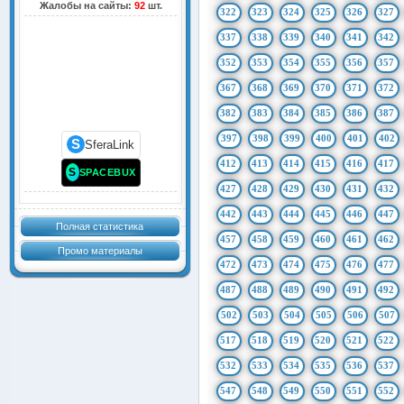
Жалобы на сайты:
92
шт.
322
323
324
325
326
327
337
338
339
340
341
342
352
353
354
355
356
357
367
368
369
370
371
372
382
383
384
385
386
387
397
398
399
400
401
402
S
SferaLink
412
413
414
415
416
417
S
SPACEBUX
427
428
429
430
431
432
442
443
444
445
446
447
Полная статистика
457
458
459
460
461
462
Промо материалы
472
473
474
475
476
477
487
488
489
490
491
492
502
503
504
505
506
507
517
518
519
520
521
522
532
533
534
535
536
537
547
548
549
550
551
552