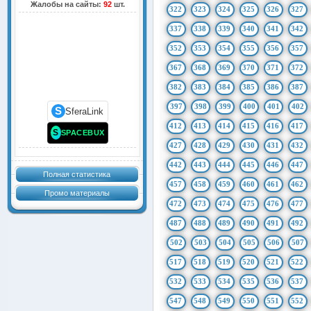
Жалобы на сайты:
92
шт.
322
323
324
325
326
327
337
338
339
340
341
342
352
353
354
355
356
357
367
368
369
370
371
372
382
383
384
385
386
387
397
398
399
400
401
402
S
SferaLink
412
413
414
415
416
417
S
SPACEBUX
427
428
429
430
431
432
442
443
444
445
446
447
Полная статистика
457
458
459
460
461
462
Промо материалы
472
473
474
475
476
477
487
488
489
490
491
492
502
503
504
505
506
507
517
518
519
520
521
522
532
533
534
535
536
537
547
548
549
550
551
552