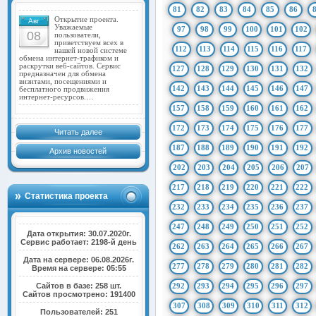
81
82
83
84
85
86
Открытие проекта.
Авг
Уважаемые
97
98
99
100
101
102
08
пользователи,
приветствуем всех в
112
113
114
115
116
117
нашей новой системе
обмена интернет-трафиком и
раскрутки веб-сайтов. Сервис
127
128
129
130
131
132
предназначен для обмена
визитами, посещениями и
142
143
144
145
146
147
бесплатного продвижения
интернет-ресурсов.…
157
158
159
160
161
162
172
173
174
175
176
177
Читать далее
187
188
189
190
191
192
Архив новостей
202
203
204
205
206
207
217
218
219
220
221
222
Статистика проекта
232
233
234
235
236
237
247
248
249
250
251
252
Дата открытия: 30.07.2020г.
Сервис работает: 2198-й день
262
263
264
265
266
267
Дата на сервере: 06.08.2026г.
277
278
279
280
281
282
Время на сервере: 05:55
Сайтов в базе: 258 шт.
292
293
294
295
296
297
Сайтов просмотрено: 191400
307
308
309
310
311
312
Пользователей: 251