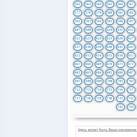
562
563
564
565
566
567
577
578
579
580
581
582
592
593
594
595
596
597
607
608
609
610
611
612
622
623
624
625
626
627
637
638
639
640
641
642
652
653
654
655
656
657
667
668
669
670
671
672
682
683
684
685
686
687
697
698
699
700
701
702
712
713
714
715
716
717
727
728
729
730
731
732
742
743
Здесь может быть Ваше рекламное 