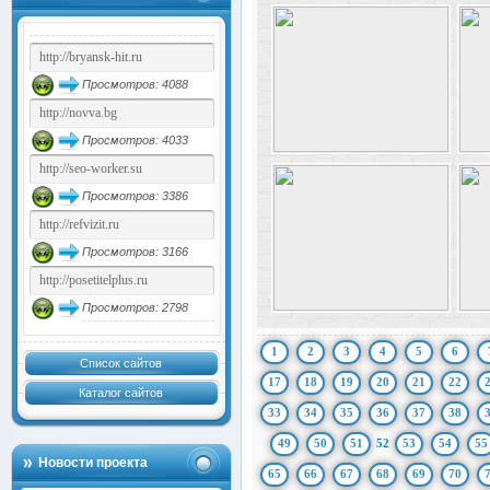
Просмотров: 4088
Просмотров: 4033
Просмотров: 3386
Просмотров: 3166
Просмотров: 2798
1
2
3
4
5
6
Список сайтов
17
18
19
20
21
22
Каталог сайтов
33
34
35
36
37
38
49
50
51
52
53
54
55
Новости проекта
65
66
67
68
69
70