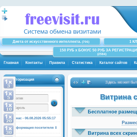
Диета от искусственного интеллекта.
1 К
(706)
150 РУБ x БОНУС 50 РУБ ЗА РЕГИСТРАЦИ
(2584)
Главная
Контакты
Правила
Статистика
Каталог сайтов
К
Авторизация
Здесь может быть Ваш
Витрина 
Бесплатное размещ
У нас - 06.08.2026
05:55:17
Размес
Информация посетителя ⇓
Витрина всех скрин