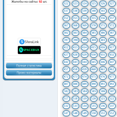
Жалобы на сайты:
92
шт.
322
323
324
325
326
327
337
338
339
340
341
342
352
353
354
355
356
357
367
368
369
370
371
372
382
383
384
385
386
387
397
398
399
400
401
402
S
SferaLink
412
413
414
415
416
417
S
SPACEBUX
427
428
429
430
431
432
442
443
444
445
446
447
Полная статистика
457
458
459
460
461
462
Промо материалы
472
473
474
475
476
477
487
488
489
490
491
492
502
503
504
505
506
507
517
518
519
520
521
522
532
533
534
535
536
537
547
548
549
550
551
552