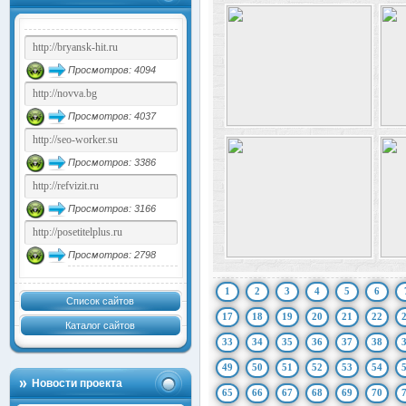
Просмотров: 4094
Просмотров: 4037
Просмотров: 3386
Просмотров: 3166
Просмотров: 2798
1
2
3
4
5
6
Список сайтов
17
18
19
20
21
22
Каталог сайтов
33
34
35
36
37
38
49
50
51
52
53
54
Новости проекта
65
66
67
68
69
70