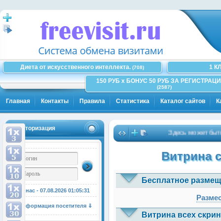
Диета от искусственного интеллекта.
1 К
(708)
150 РУБ x БОНУС 50 РУБ ЗА РЕГИСТРАЦИ
(2587)
Главная
Контакты
Правила
Статистика
Каталог сайтов
К
Авторизация
Здесь может быть Ваш
Витрина 
Бесплатное размещ
У нас - 07.08.2026
01:05:31
Размес
Информация посетителя ⇓
Витрина всех скрин