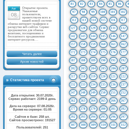
81
82
83
84
85
86
Открытие проекта.
Авг
Уважаемые
97
98
99
100
101
102
08
пользователи,
приветствуем всех в
112
113
114
115
116
117
нашей новой системе
обмена интернет-трафиком и
раскрутки веб-сайтов. Сервис
127
128
129
130
131
132
предназначен для обмена
визитами, посещениями и
142
143
144
145
146
147
бесплатного продвижения
интернет-ресурсов.…
157
158
159
160
161
162
172
173
174
175
176
177
Читать далее
187
188
189
190
191
192
Архив новостей
202
203
204
205
206
207
217
218
219
220
221
222
Статистика проекта
232
233
234
235
236
237
247
248
249
250
251
252
Дата открытия: 30.07.2020г.
Сервис работает: 2199-й день
262
263
264
265
266
267
Дата на сервере: 07.08.2026г.
277
278
279
280
281
282
Время на сервере: 01:05
Сайтов в базе: 258 шт.
292
293
294
295
296
297
Сайтов просмотрено: 191527
307
308
309
310
311
312
Пользователей: 251