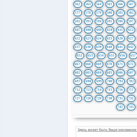
562
563
564
565
566
567
577
578
579
580
581
582
592
593
594
595
596
597
607
608
609
610
611
612
622
623
624
625
626
627
637
638
639
640
641
642
652
653
654
655
656
657
667
668
669
670
671
672
682
683
684
685
686
687
697
698
699
700
701
702
712
713
714
715
716
717
727
728
729
730
731
732
742
743
Здесь может быть Ваше рекламное 