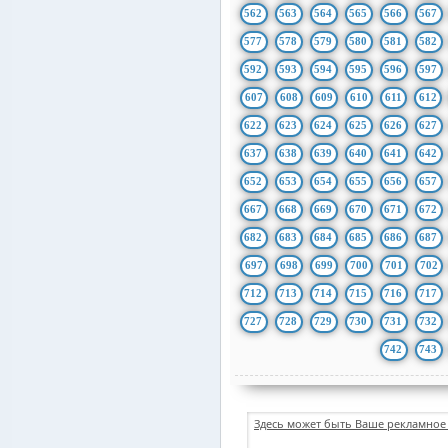
562
563
564
565
566
567
577
578
579
580
581
582
592
593
594
595
596
597
607
608
609
610
611
612
622
623
624
625
626
627
637
638
639
640
641
642
652
653
654
655
656
657
667
668
669
670
671
672
682
683
684
685
686
687
697
698
699
700
701
702
712
713
714
715
716
717
727
728
729
730
731
732
742
743
Здесь может быть Ваше рекламное 