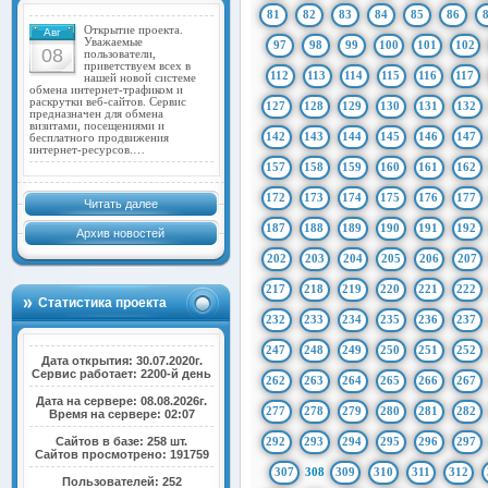
81
82
83
84
85
86
Открытие проекта.
Авг
Уважаемые
97
98
99
100
101
102
08
пользователи,
приветствуем всех в
112
113
114
115
116
117
нашей новой системе
обмена интернет-трафиком и
раскрутки веб-сайтов. Сервис
127
128
129
130
131
132
предназначен для обмена
визитами, посещениями и
142
143
144
145
146
147
бесплатного продвижения
интернет-ресурсов.…
157
158
159
160
161
162
172
173
174
175
176
177
Читать далее
187
188
189
190
191
192
Архив новостей
202
203
204
205
206
207
217
218
219
220
221
222
Статистика проекта
232
233
234
235
236
237
247
248
249
250
251
252
Дата открытия: 30.07.2020г.
Сервис работает: 2200-й день
262
263
264
265
266
267
Дата на сервере: 08.08.2026г.
277
278
279
280
281
282
Время на сервере: 02:07
Сайтов в базе: 258 шт.
292
293
294
295
296
297
Сайтов просмотрено: 191759
307
308
309
310
311
312
Пользователей: 252