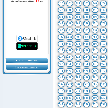
Жалобы на сайты:
92
шт.
322
323
324
325
326
327
337
338
339
340
341
342
352
353
354
355
356
357
367
368
369
370
371
372
382
383
384
385
386
387
397
398
399
400
401
402
S
SferaLink
412
413
414
415
416
417
S
SPACEBUX
427
428
429
430
431
432
442
443
444
445
446
447
Полная статистика
457
458
459
460
461
462
Промо материалы
472
473
474
475
476
477
487
488
489
490
491
492
502
503
504
505
506
507
517
518
519
520
521
522
532
533
534
535
536
537
547
548
549
550
551
552