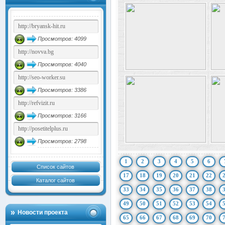
Просмотров: 4099
Просмотров: 4040
Просмотров: 3386
Просмотров: 3166
Просмотров: 2798
1
2
3
4
5
6
Список сайтов
17
18
19
20
21
22
Каталог сайтов
33
34
35
36
37
38
49
50
51
52
53
54
Новости проекта
65
66
67
68
69
70