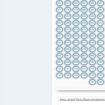
562
563
564
565
566
567
577
578
579
580
581
582
592
593
594
595
596
597
607
608
609
610
611
612
622
623
624
625
626
627
637
638
639
640
641
642
652
653
654
655
656
657
667
668
669
670
671
672
682
683
684
685
686
687
697
698
699
700
701
702
712
713
714
715
716
717
727
728
729
730
731
732
742
743
Здесь может быть Ваше рекламное 