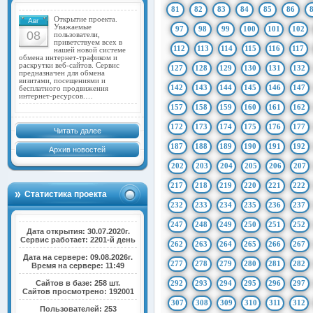
81
82
83
84
85
86
Открытие проекта.
Авг
Уважаемые
97
98
99
100
101
102
08
пользователи,
приветствуем всех в
112
113
114
115
116
117
нашей новой системе
обмена интернет-трафиком и
раскрутки веб-сайтов. Сервис
127
128
129
130
131
132
предназначен для обмена
визитами, посещениями и
142
143
144
145
146
147
бесплатного продвижения
интернет-ресурсов.…
157
158
159
160
161
162
172
173
174
175
176
177
Читать далее
187
188
189
190
191
192
Архив новостей
202
203
204
205
206
207
217
218
219
220
221
222
Статистика проекта
232
233
234
235
236
237
247
248
249
250
251
252
Дата открытия: 30.07.2020г.
Сервис работает: 2201-й день
262
263
264
265
266
267
Дата на сервере: 09.08.2026г.
277
278
279
280
281
282
Время на сервере: 11:49
Сайтов в базе: 258 шт.
292
293
294
295
296
297
Сайтов просмотрено: 192001
307
308
309
310
311
312
Пользователей: 253