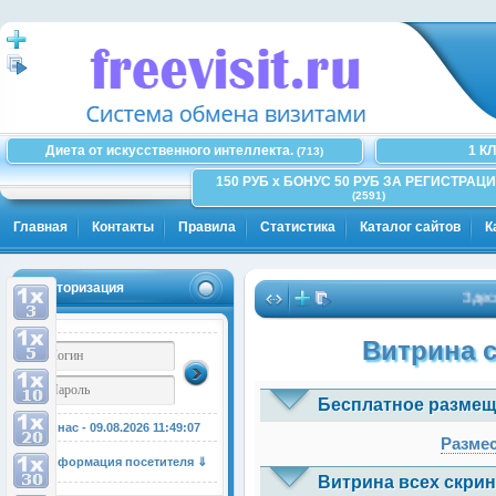
Диета от искусственного интеллекта.
1 К
(713)
150 РУБ x БОНУС 50 РУБ ЗА РЕГИСТРАЦИ
(2591)
Главная
Контакты
Правила
Статистика
Каталог сайтов
К
Авторизация
Здесь мож
Витрина 
Бесплатное размещ
У нас - 09.08.2026
11:49:07
Размес
Информация посетителя ⇓
Витрина всех скрин