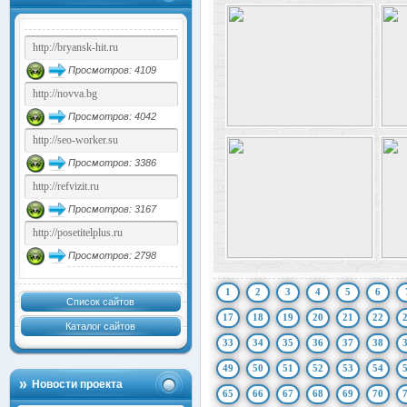
Просмотров: 4109
Просмотров: 4042
Просмотров: 3386
Просмотров: 3167
Просмотров: 2798
1
2
3
4
5
6
Список сайтов
17
18
19
20
21
22
Каталог сайтов
33
34
35
36
37
38
49
50
51
52
53
54
Новости проекта
65
66
67
68
69
70