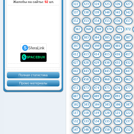
Жалобы на сайты:
92
шт.
322
323
324
325
326
327
337
338
339
340
341
342
352
353
354
355
356
357
367
368
369
370
371
372
382
383
384
385
386
387
397
398
399
400
401
402
S
SferaLink
412
413
414
415
416
417
S
SPACEBUX
427
428
429
430
431
432
442
443
444
445
446
447
Полная статистика
457
458
459
460
461
462
Промо материалы
472
473
474
475
476
477
487
488
489
490
491
492
502
503
504
505
506
507
517
518
519
520
521
522
532
533
534
535
536
537
547
548
549
550
551
552