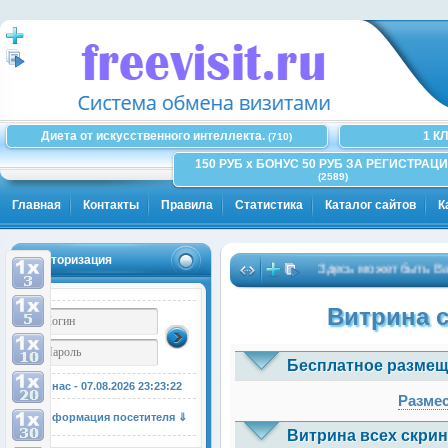
Диета от искусственного интеллекта.
1 К
(710)
150 РУБ x БОНУС 50 РУБ ЗА РЕГИСТРАЦИ
(2589)
Главная
Контакты
Правила
Статистика
Каталог сайтов
К
Авторизация
Здесь может быть Ваша 
Витрина 
Бесплатное размещ
У нас - 07.08.2026
23:23:23
Размес
Информация посетителя ⇓
Витрина всех скрин