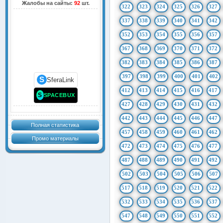
Жалобы на сайты:
92
шт.
322
323
324
325
326
327
337
338
339
340
341
342
352
353
354
355
356
357
367
368
369
370
371
372
382
383
384
385
386
387
397
398
399
400
401
402
S
SferaLink
412
413
414
415
416
417
S
SPACEBUX
427
428
429
430
431
432
442
443
444
445
446
447
Полная статистика
457
458
459
460
461
462
Промо материалы
472
473
474
475
476
477
487
488
489
490
491
492
502
503
504
505
506
507
517
518
519
520
521
522
532
533
534
535
536
537
547
548
549
550
551
552