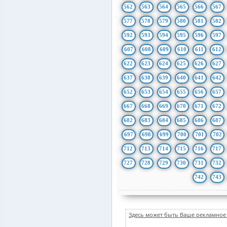
562
563
564
565
566
567
577
578
579
580
581
582
592
593
594
595
596
597
607
608
609
610
611
612
622
623
624
625
626
627
637
638
639
640
641
642
652
653
654
655
656
657
667
668
669
670
671
672
682
683
684
685
686
687
697
698
699
700
701
702
712
713
714
715
716
717
727
728
729
730
731
732
742
743
Здесь может быть Ваше рекламное 