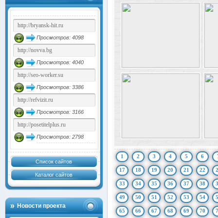
Просмотров: 4098
Просмотров: 4040
Просмотров: 3386
Просмотров: 3166
Просмотров: 2798
1
2
3
4
5
6
Список сайтов
17
18
19
20
21
22
Каталог сайтов
33
34
35
36
37
38
49
50
51
52
53
54
Новости проекта
65
66
67
68
69
70