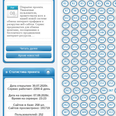
81
82
83
84
85
86
Открытие проекта.
Авг
Уважаемые
97
98
99
100
101
102
08
пользователи,
приветствуем всех в
112
113
114
115
116
117
нашей новой системе
обмена интернет-трафиком и
раскрутки веб-сайтов. Сервис
127
128
129
130
131
132
предназначен для обмена
визитами, посещениями и
142
143
144
145
146
147
бесплатного продвижения
интернет-ресурсов.…
157
158
159
160
161
162
172
173
174
175
176
177
Читать далее
187
188
189
190
191
192
Архив новостей
202
203
204
205
206
207
217
218
219
220
221
222
Статистика проекта
232
233
234
235
236
237
247
248
249
250
251
252
Дата открытия: 30.07.2020г.
Сервис работает: 2200-й день
262
263
264
265
266
267
Дата на сервере: 07.08.2026г.
277
278
279
280
281
282
Время на сервере: 23:23
Сайтов в базе: 258 шт.
292
293
294
295
296
297
Сайтов просмотрено: 191719
307
308
309
310
311
312
Пользователей: 252