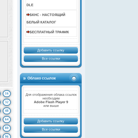
DLE
БКНС - НАСТОЯЩИЙ
БЕЛЫЙ КАТАЛОГ
БЕСПЛАТНЫЙ ТРАФИК
Добавить ссылку
Все ссылки
Облако ссылок
16
Для отображения облака ссылок
необходим
32
Adobe Flash Player 9
или выше
48
64
Добавить ссылку
80
Все ссылки
96