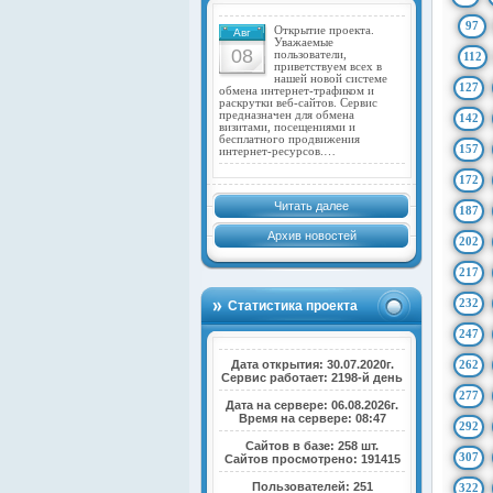
97
Открытие проекта.
Авг
Уважаемые
08
пользователи,
112
приветствуем всех в
нашей новой системе
127
обмена интернет-трафиком и
раскрутки веб-сайтов. Сервис
предназначен для обмена
142
визитами, посещениями и
бесплатного продвижения
157
интернет-ресурсов.…
172
Читать далее
187
Архив новостей
202
217
232
Статистика проекта
247
Дата открытия: 30.07.2020г.
262
Сервис работает: 2198-й день
277
Дата на сервере: 06.08.2026г.
Время на сервере: 08:47
292
Сайтов в базе: 258 шт.
307
Сайтов просмотрено: 191415
Пользователей: 251
322