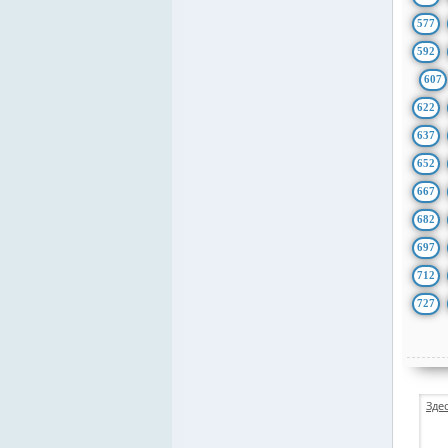
577
592
607
622
637
652
667
682
697
712
727
Зде