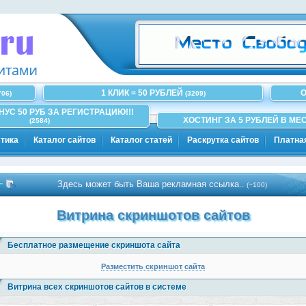
1 КЛИК = 50 РУБЛЕЙ
О
706)
(3209)
ОНУС 50 РУБ ЗА РЕГИСТРАЦИЮ!!!
ХОСТИНГ ЗА 5 РУБЛЕЙ В МЕС
(2584)
тика
Каталог сайтов
Каталог статей
Раскрутка сайтов
Платна
Здесь может быть Ваша рекламная ссылка..
(~100)
Витрина скриншотов сайтов
Бесплатное размещение скриншота сайта
Разместить скриншот сайта
Витрина всех скриншотов сайтов в системе