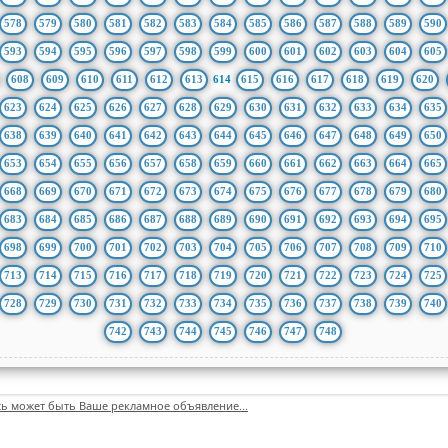
578
579
580
581
582
583
584
585
586
587
588
589
590
593
594
595
596
597
598
599
600
601
602
603
604
605
608
609
610
611
612
613
614
615
616
617
618
619
620
623
624
625
626
627
628
629
630
631
632
633
634
635
638
639
640
641
642
643
644
645
646
647
648
649
650
653
654
655
656
657
658
659
660
661
662
663
664
665
668
669
670
671
672
673
674
675
676
677
678
679
680
683
684
685
686
687
688
689
690
691
692
693
694
695
698
699
700
701
702
703
704
705
706
707
708
709
710
713
714
715
716
717
718
719
720
721
722
723
724
725
728
729
730
731
732
733
734
735
736
737
738
739
740
742
743
744
745
746
747
748
сь может быть Ваше рекламное объявление...