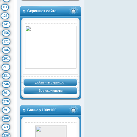
111
Скриншот сайта
126
141
156
171
186
201
216
231
Добавить скриншот
246
Все скриншоты
261
276
291
Баннер 100х100
306
321
336