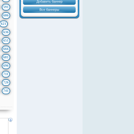
Добавить баннер
591
Все баннеры
606
621
636
651
666
681
696
711
726
741