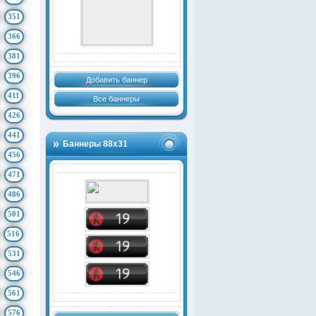
351
366
381
396
Добавить баннер
411
Все баннеры
426
441
Баннеры 88х31
456
471
486
501
516
531
546
561
576