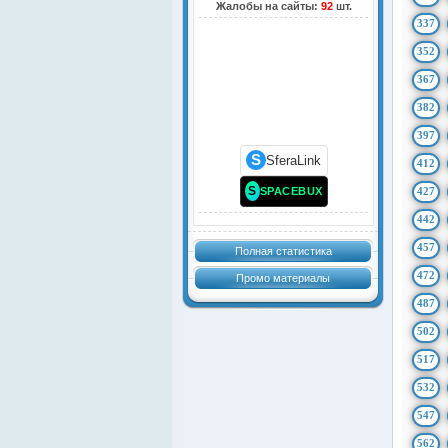
Жалобы на сайты:
92
шт.
337
352
367
382
397
S
SferaLink
412
S
SPACEBUX
427
442
457
Полная статистика
472
Промо материалы
487
502
517
532
547
562