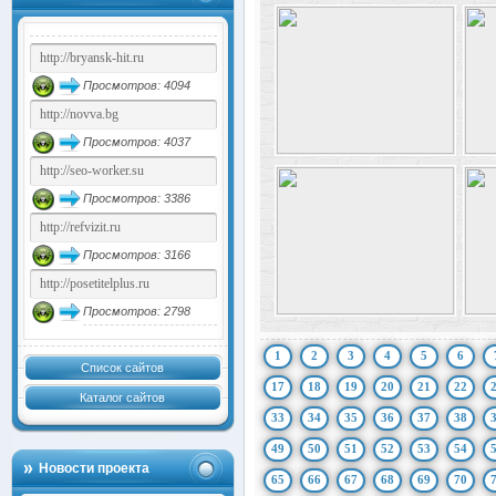
Просмотров: 4094
Просмотров: 4037
Просмотров: 3386
Просмотров: 3166
Просмотров: 2798
1
2
3
4
5
6
Список сайтов
17
18
19
20
21
22
Каталог сайтов
33
34
35
36
37
38
49
50
51
52
53
54
Новости проекта
65
66
67
68
69
70