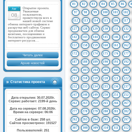
81
82
83
84
85
86
Открытие проекта.
Авг
Уважаемые
97
98
99
100
101
102
08
пользователи,
приветствуем всех в
112
113
114
115
116
117
нашей новой системе
обмена интернет-трафиком и
раскрутки веб-сайтов. Сервис
127
128
129
130
131
132
предназначен для обмена
визитами, посещениями и
142
143
144
145
146
147
бесплатного продвижения
интернет-ресурсов.…
157
158
159
160
161
162
172
173
174
175
176
177
Читать далее
187
188
189
190
191
192
Архив новостей
202
203
204
205
206
207
217
218
219
220
221
222
Статистика проекта
232
233
234
235
236
237
247
248
249
250
251
252
Дата открытия: 30.07.2020г.
Сервис работает: 2199-й день
262
263
264
265
266
267
Дата на сервере: 07.08.2026г.
277
278
279
280
281
282
Время на сервере: 06:06
Сайтов в базе: 258 шт.
292
293
294
295
296
297
Сайтов просмотрено: 191527
307
308
309
310
311
312
Пользователей: 251