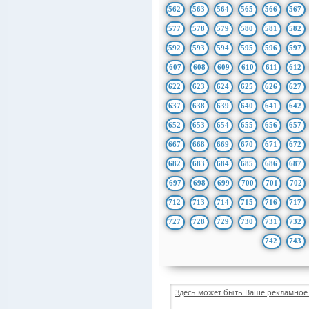
562
563
564
565
566
567
577
578
579
580
581
582
592
593
594
595
596
597
607
608
609
610
611
612
622
623
624
625
626
627
637
638
639
640
641
642
652
653
654
655
656
657
667
668
669
670
671
672
682
683
684
685
686
687
697
698
699
700
701
702
712
713
714
715
716
717
727
728
729
730
731
732
742
743
Здесь может быть Ваше рекламное 