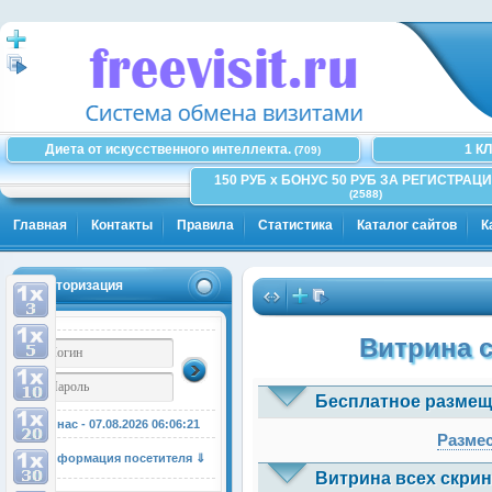
Диета от искусственного интеллекта.
1 К
(709)
150 РУБ x БОНУС 50 РУБ ЗА РЕГИСТРАЦИ
(2588)
Главная
Контакты
Правила
Статистика
Каталог сайтов
К
Авторизация
Витрина 
Бесплатное размещ
У нас - 07.08.2026
06:06:21
Размес
Информация посетителя ⇓
Витрина всех скрин