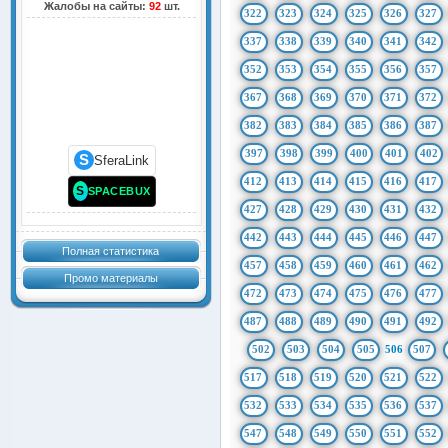
Жалобы на сайты:
92
шт.
322
323
324
325
326
327
337
338
339
340
341
342
352
353
354
355
356
357
367
368
369
370
371
372
382
383
384
385
386
387
397
398
399
400
401
402
S
SferaLink
412
413
414
415
416
417
S
SPACEBUX
427
428
429
430
431
432
442
443
444
445
446
447
Полная статистика
457
458
459
460
461
462
Промо материалы
472
473
474
475
476
477
487
488
489
490
491
492
502
503
504
505
506
507
517
518
519
520
521
522
532
533
534
535
536
537
547
548
549
550
551
552