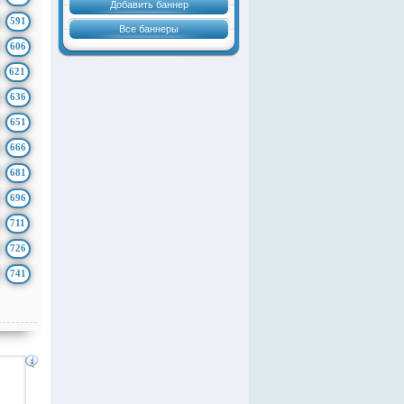
Добавить баннер
591
Все баннеры
606
621
636
651
666
681
696
711
726
741