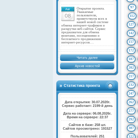
97
Открытие проекта.
Авг
Уважаемые
08
пользователи,
112
приветствуем всех в
нашей новой системе
127
обмена интернет-трафиком и
раскрутки веб-сайтов. Сервис
предназначен для обмена
142
визитами, посещениями и
бесплатного продвижения
157
интернет-ресурсов.…
172
Читать далее
187
Архив новостей
202
217
232
Статистика проекта
247
Дата открытия: 30.07.2020г.
262
Сервис работает: 2199-й день
277
Дата на сервере: 06.08.2026г.
Время на сервере: 22:37
292
Сайтов в базе: 258 шт.
307
Сайтов просмотрено: 191527
Пользователей: 251
322