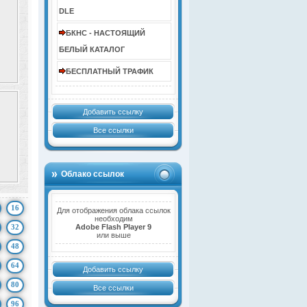
DLE
БКНС - НАСТОЯЩИЙ
БЕЛЫЙ КАТАЛОГ
БЕСПЛАТНЫЙ ТРАФИК
Добавить ссылку
Все ссылки
Облако ссылок
16
Для отображения облака ссылок
необходим
32
Adobe Flash Player 9
или выше
48
64
Добавить ссылку
80
Все ссылки
96