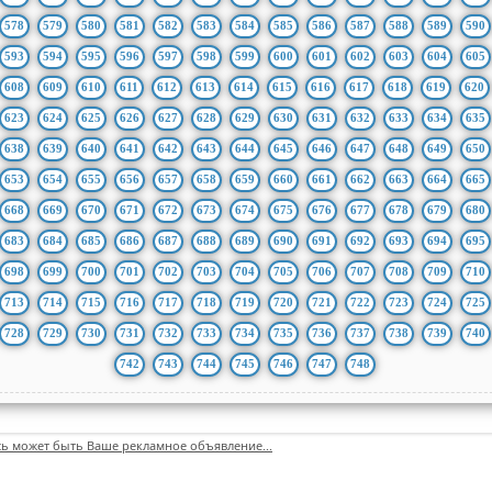
578
579
580
581
582
583
584
585
586
587
588
589
590
593
594
595
596
597
598
599
600
601
602
603
604
605
608
609
610
611
612
613
614
615
616
617
618
619
620
623
624
625
626
627
628
629
630
631
632
633
634
635
638
639
640
641
642
643
644
645
646
647
648
649
650
653
654
655
656
657
658
659
660
661
662
663
664
665
668
669
670
671
672
673
674
675
676
677
678
679
680
683
684
685
686
687
688
689
690
691
692
693
694
695
698
699
700
701
702
703
704
705
706
707
708
709
710
713
714
715
716
717
718
719
720
721
722
723
724
725
728
729
730
731
732
733
734
735
736
737
738
739
740
742
743
744
745
746
747
748
сь может быть Ваше рекламное объявление...