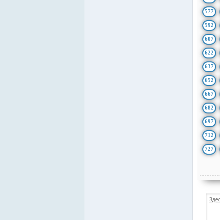
577
592
607
622
637
652
667
682
697
712
727
Зде