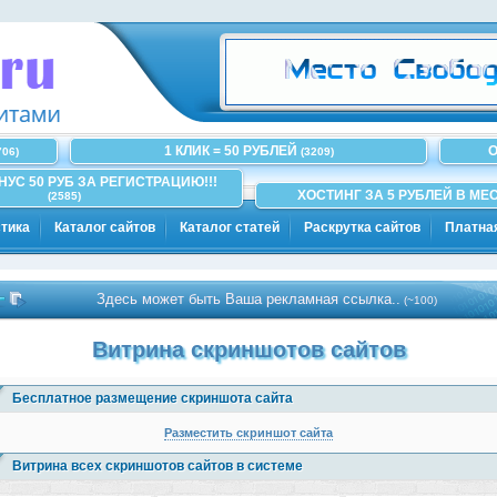
1 КЛИК = 50 РУБЛЕЙ
О
706)
(3209)
ОНУС 50 РУБ ЗА РЕГИСТРАЦИЮ!!!
ХОСТИНГ ЗА 5 РУБЛЕЙ В МЕС
(2585)
тика
Каталог сайтов
Каталог статей
Раскрутка сайтов
Платна
Здесь может быть Ваша рекламная ссылка..
(~100)
Витрина скриншотов сайтов
Бесплатное размещение скриншота сайта
Разместить скриншот сайта
Витрина всех скриншотов сайтов в системе