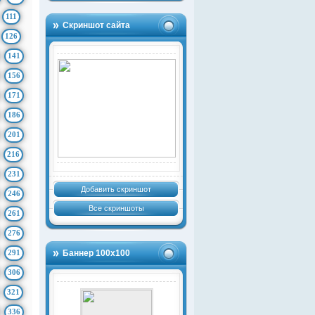
111
Скриншот сайта
126
141
156
171
186
201
216
231
Добавить скриншот
246
Все скриншоты
261
276
291
Баннер 100х100
306
321
336