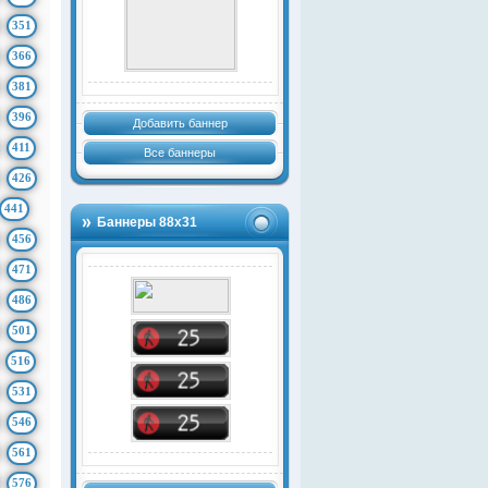
351
366
381
396
Добавить баннер
411
Все баннеры
426
441
Баннеры 88х31
456
471
486
501
516
531
546
561
576