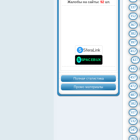
Жалобы на сайты:
92
шт.
337
352
367
382
397
S
SferaLink
412
S
SPACEBUX
427
442
457
Полная статистика
472
Промо материалы
487
502
517
532
547
562