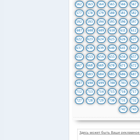
562
563
564
565
566
567
577
578
579
580
581
582
592
593
594
595
596
597
607
608
609
610
611
612
622
623
624
625
626
627
637
638
639
640
641
642
652
653
654
655
656
657
667
668
669
670
671
672
682
683
684
685
686
687
697
698
699
700
701
702
712
713
714
715
716
717
727
728
729
730
731
732
742
743
Здесь может быть Ваше рекламное 