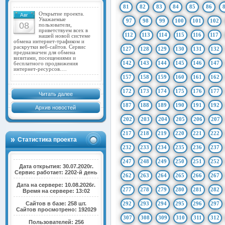
81
82
83
84
85
86
Открытие проекта.
Авг
Уважаемые
97
98
99
100
101
102
08
пользователи,
приветствуем всех в
112
113
114
115
116
117
нашей новой системе
обмена интернет-трафиком и
раскрутки веб-сайтов. Сервис
127
128
129
130
131
132
предназначен для обмена
визитами, посещениями и
142
143
144
145
146
147
бесплатного продвижения
интернет-ресурсов.…
157
158
159
160
161
162
172
173
174
175
176
177
Читать далее
187
188
189
190
191
192
Архив новостей
202
203
204
205
206
207
217
218
219
220
221
222
Статистика проекта
232
233
234
235
236
237
247
248
249
250
251
252
Дата открытия: 30.07.2020г.
Сервис работает: 2202-й день
262
263
264
265
266
267
Дата на сервере: 10.08.2026г.
277
278
279
280
281
282
Время на сервере: 13:02
Сайтов в базе: 258 шт.
292
293
294
295
296
297
Сайтов просмотрено: 192029
307
308
309
310
311
312
Пользователей: 256