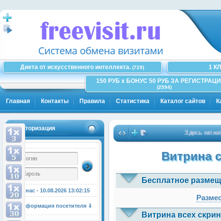
Диета от искусственного интеллекта.
1 К
(729)
150 РУБ x БОНУС 50 РУБ ЗА РЕГИСТРАЦИ
(2594)
Главная
Контакты
Правила
Статистика
Каталог сайтов
К
Авторизация
Здесь может быт
Витрина 
Бесплатное размещ
У нас - 10.08.2026
13:02:16
Размес
Информация посетителя ⇓
Витрина всех скрин