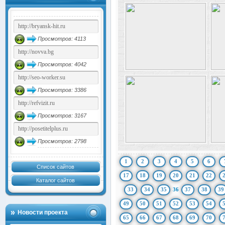
Просмотров: 4113
Просмотров: 4042
Просмотров: 3386
Просмотров: 3167
Просмотров: 2798
1
2
3
4
5
6
Список сайтов
17
18
19
20
21
22
Каталог сайтов
33
34
35
36
37
38
39
49
50
51
52
53
54
Новости проекта
65
66
67
68
69
70