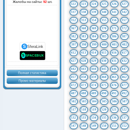
Жалобы на сайты:
92
шт.
322
323
324
325
326
327
337
338
339
340
341
342
352
353
354
355
356
357
367
368
369
370
371
372
382
383
384
385
386
387
397
398
399
400
401
402
S
SferaLink
412
413
414
415
416
417
S
SPACEBUX
427
428
429
430
431
432
442
443
444
445
446
447
Полная статистика
457
458
459
460
461
462
Промо материалы
472
473
474
475
476
477
487
488
489
490
491
492
502
503
504
505
506
507
517
518
519
520
521
522
532
533
534
535
536
537
547
548
549
550
551
552