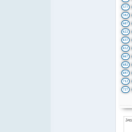
577
592
607
622
637
652
667
682
697
712
727
Зде