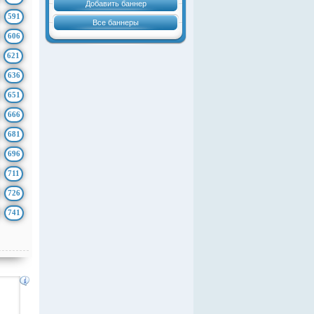
Добавить баннер
591
Все баннеры
606
621
636
651
666
681
696
711
726
741