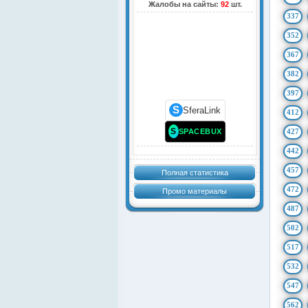
Жалобы на сайты:
92
шт.
337
352
367
382
397
S
SferaLink
412
S
SPACEBUX
427
442
457
Полная статистика
472
Промо материалы
487
502
517
532
547
562