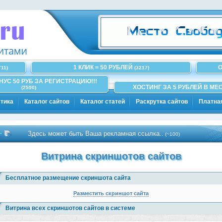
1 КЛИК = 50 РУБЛЕЙ
О
711)
(3217)
ОНУС 50 РУБ ЗА РЕГИСТРАЦИЮ!!!
ХОСТИНГ ЗА 5 РУБЛЕЙ В МЕС
(2590)
тика
Каталог сайтов
Каталог статей
Раскрутка сайтов
Платна
Здесь может быть Ваша рекламная ссылка..
(~100)
Витрина скриншотов сайтов
Бесплатное размещение скриншота сайта
Разместить скриншот сайта
Витрина всех скриншотов сайтов в системе