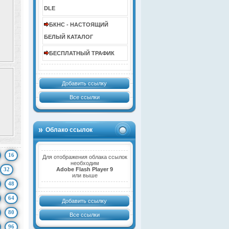
DLE
БКНС - НАСТОЯЩИЙ
БЕЛЫЙ КАТАЛОГ
БЕСПЛАТНЫЙ ТРАФИК
Добавить ссылку
Все ссылки
Облако ссылок
16
Для отображения облака ссылок
необходим
32
Adobe Flash Player 9
или выше
48
64
Добавить ссылку
80
Все ссылки
96