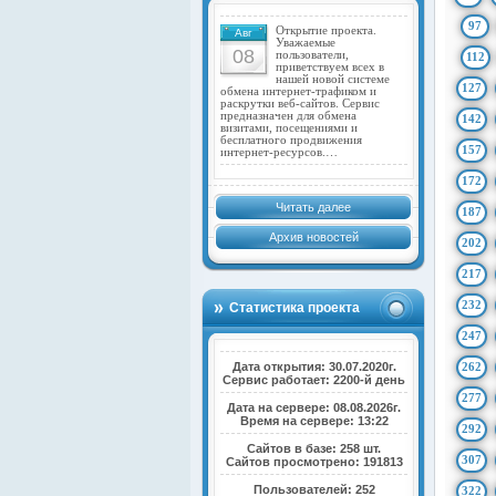
97
Открытие проекта.
Авг
Уважаемые
08
пользователи,
112
приветствуем всех в
нашей новой системе
127
обмена интернет-трафиком и
раскрутки веб-сайтов. Сервис
предназначен для обмена
142
визитами, посещениями и
бесплатного продвижения
157
интернет-ресурсов.…
172
Читать далее
187
Архив новостей
202
217
232
Статистика проекта
247
Дата открытия: 30.07.2020г.
262
Сервис работает: 2200-й день
277
Дата на сервере: 08.08.2026г.
Время на сервере: 13:22
292
Сайтов в базе: 258 шт.
307
Сайтов просмотрено: 191813
Пользователей: 252
322