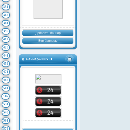
351
366
381
396
Добавить баннер
411
Все баннеры
426
441
Баннеры 88х31
456
471
486
501
516
531
546
561
576