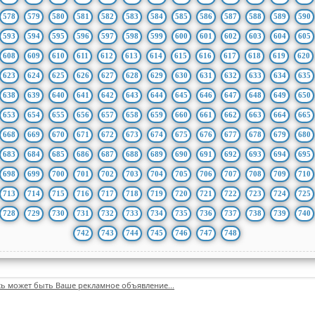
578
579
580
581
582
583
584
585
586
587
588
589
590
593
594
595
596
597
598
599
600
601
602
603
604
605
608
609
610
611
612
613
614
615
616
617
618
619
620
623
624
625
626
627
628
629
630
631
632
633
634
635
638
639
640
641
642
643
644
645
646
647
648
649
650
653
654
655
656
657
658
659
660
661
662
663
664
665
668
669
670
671
672
673
674
675
676
677
678
679
680
683
684
685
686
687
688
689
690
691
692
693
694
695
698
699
700
701
702
703
704
705
706
707
708
709
710
713
714
715
716
717
718
719
720
721
722
723
724
725
728
729
730
731
732
733
734
735
736
737
738
739
740
742
743
744
745
746
747
748
сь может быть Ваше рекламное объявление...