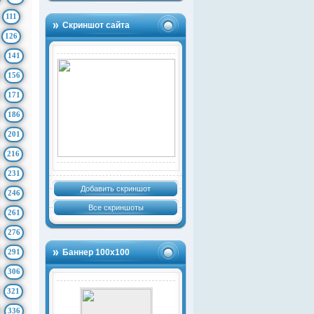
111
Скриншот сайта
126
141
156
171
186
201
216
231
Добавить скриншот
246
Все скриншоты
261
276
291
Баннер 100х100
306
321
336