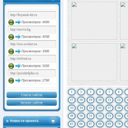
Просмотров: 4096
Просмотров: 4038
Просмотров: 3386
Просмотров: 3166
Просмотров: 2798
1
2
3
4
5
6
Список сайтов
17
18
19
20
21
22
Каталог сайтов
33
34
35
36
37
38
49
50
51
52
53
54
Новости проекта
65
66
67
68
69
70