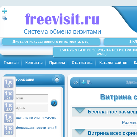
Диета от искусственного интеллекта.
1 К
(710)
150 РУБ x БОНУС 50 РУБ ЗА РЕГИСТРАЦИ
(2589)
Главная
Контакты
Правила
Статистика
Каталог сайтов
К
Авторизация
Здесь може
Витрина 
Бесплатное размещ
У нас - 07.08.2026
17:45:06
Размес
Информация посетителя ⇓
Витрина всех скрин