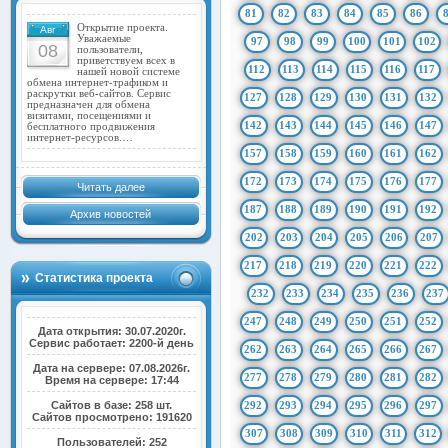
81
82
83
84
85
86
Открытие проекта.
Авг
Уважаемые
97
98
99
100
101
102
08
пользователи,
приветствуем всех в
112
113
114
115
116
117
нашей новой системе
обмена интернет-трафиком и
раскрутки веб-сайтов. Сервис
127
128
129
130
131
132
предназначен для обмена
визитами, посещениями и
142
143
144
145
146
147
бесплатного продвижения
интернет-ресурсов.…
157
158
159
160
161
162
172
173
174
175
176
177
Читать далее
187
188
189
190
191
192
Архив новостей
202
203
204
205
206
207
217
218
219
220
221
222
Статистика проекта
232
233
234
235
236
237
247
248
249
250
251
252
Дата открытия: 30.07.2020г.
Сервис работает: 2200-й день
262
263
264
265
266
267
Дата на сервере: 07.08.2026г.
277
278
279
280
281
282
Время на сервере: 17:44
Сайтов в базе: 258 шт.
292
293
294
295
296
297
Сайтов просмотрено: 191620
307
308
309
310
311
312
Пользователей: 252