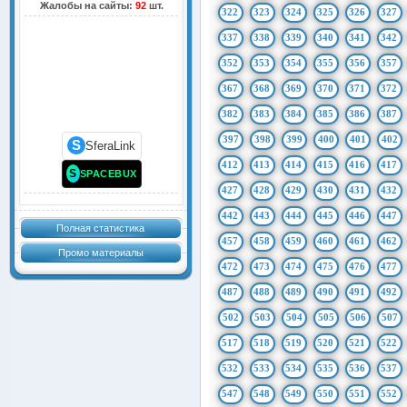
Жалобы на сайты:
92
шт.
322
323
324
325
326
327
337
338
339
340
341
342
352
353
354
355
356
357
367
368
369
370
371
372
382
383
384
385
386
387
397
398
399
400
401
402
S
SferaLink
412
413
414
415
416
417
S
SPACEBUX
427
428
429
430
431
432
442
443
444
445
446
447
Полная статистика
457
458
459
460
461
462
Промо материалы
472
473
474
475
476
477
487
488
489
490
491
492
502
503
504
505
506
507
517
518
519
520
521
522
532
533
534
535
536
537
547
548
549
550
551
552