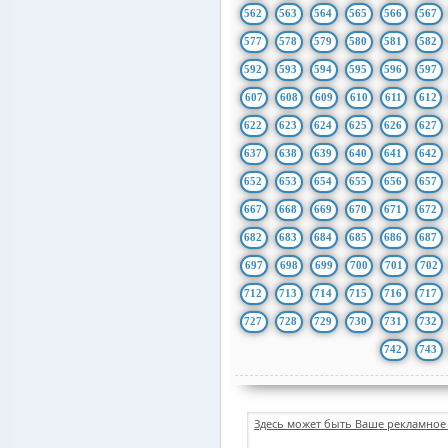
562
563
564
565
566
567
577
578
579
580
581
582
592
593
594
595
596
597
607
608
609
610
611
612
622
623
624
625
626
627
637
638
639
640
641
642
652
653
654
655
656
657
667
668
669
670
671
672
682
683
684
685
686
687
697
698
699
700
701
702
712
713
714
715
716
717
727
728
729
730
731
732
742
743
Здесь может быть Ваше рекламное 