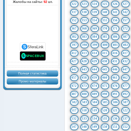
Жалобы на сайты:
92
шт.
322
323
324
325
326
327
337
338
339
340
341
342
352
353
354
355
356
357
367
368
369
370
371
372
382
383
384
385
386
387
397
398
399
400
401
402
S
SferaLink
412
413
414
415
416
417
S
SPACEBUX
427
428
429
430
431
432
442
443
444
445
446
447
Полная статистика
457
458
459
460
461
462
Промо материалы
472
473
474
475
476
477
487
488
489
490
491
492
502
503
504
505
506
507
517
518
519
520
521
522
532
533
534
535
536
537
547
548
549
550
551
552