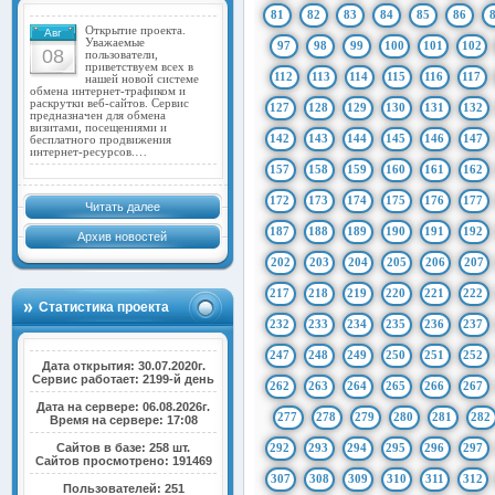
81
82
83
84
85
86
Открытие проекта.
Авг
Уважаемые
97
98
99
100
101
102
08
пользователи,
приветствуем всех в
112
113
114
115
116
117
нашей новой системе
обмена интернет-трафиком и
раскрутки веб-сайтов. Сервис
127
128
129
130
131
132
предназначен для обмена
визитами, посещениями и
142
143
144
145
146
147
бесплатного продвижения
интернет-ресурсов.…
157
158
159
160
161
162
172
173
174
175
176
177
Читать далее
187
188
189
190
191
192
Архив новостей
202
203
204
205
206
207
217
218
219
220
221
222
Статистика проекта
232
233
234
235
236
237
247
248
249
250
251
252
Дата открытия: 30.07.2020г.
Сервис работает: 2199-й день
262
263
264
265
266
267
Дата на сервере: 06.08.2026г.
277
278
279
280
281
282
Время на сервере: 17:08
Сайтов в базе: 258 шт.
292
293
294
295
296
297
Сайтов просмотрено: 191469
307
308
309
310
311
312
Пользователей: 251