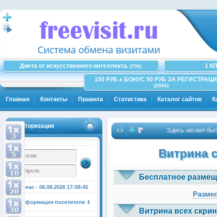
Диета от искусственного интеллекта.
1 К
(706)
150 РУБ x БОНУС 50 РУБ ЗА РЕГИСТРАЦИ
(2584)
Главная
Контакты
Правила
Статистика
Каталог сайтов
К
Авторизация
Здесь может быть Ваш
Витрина 
Бесплатное размещ
У нас - 06.08.2026
17:08:45
Размес
Информация посетителя ⇓
Витрина всех скрин