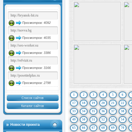
Просмотров: 4092
Просмотров: 4035
Просмотров: 3386
Просмотров: 3166
Просмотров: 2798
1
2
3
4
5
6
Список сайтов
17
18
19
20
21
22
Каталог сайтов
33
34
35
36
37
38
49
50
51
52
53
54
Новости проекта
65
66
67
68
69
70