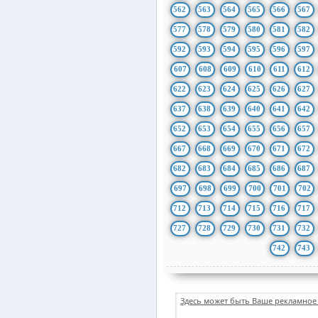
562
563
564
565
566
567
577
578
579
580
581
582
592
593
594
595
596
597
607
608
609
610
611
612
622
623
624
625
626
627
637
638
639
640
641
642
652
653
654
655
656
657
667
668
669
670
671
672
682
683
684
685
686
687
697
698
699
700
701
702
712
713
714
715
716
717
727
728
729
730
731
732
742
743
Здесь может быть Ваше рекламное 