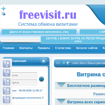
Диета от искусственного интеллекта.
1 К
(706)
150 РУБ x БОНУС 50 РУБ ЗА РЕГИСТРАЦИ
(2584)
Главная
Контакты
Правила
Статистика
Каталог сайтов
К
Авторизация
Здесь может быть Ваша рекламная 
Витрина 
Бесплатное размещ
У нас - 06.08.2026
11:58:18
Размес
Информация посетителя ⇓
Витрина всех скрин