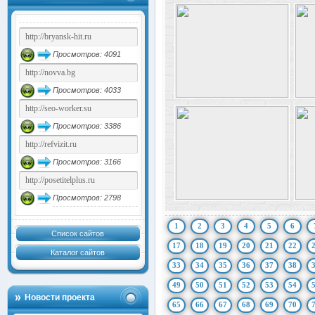
Просмотров: 4091
Просмотров: 4033
Просмотров: 3386
Просмотров: 3166
Просмотров: 2798
1
2
3
4
5
6
Список сайтов
17
18
19
20
21
22
Каталог сайтов
33
34
35
36
37
38
49
50
51
52
53
54
Новости проекта
65
66
67
68
69
70