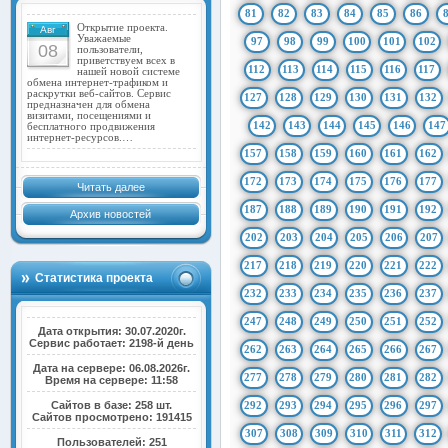
81
82
83
84
85
86
Открытие проекта.
Авг
Уважаемые
97
98
99
100
101
102
08
пользователи,
приветствуем всех в
112
113
114
115
116
117
нашей новой системе
обмена интернет-трафиком и
раскрутки веб-сайтов. Сервис
127
128
129
130
131
132
предназначен для обмена
визитами, посещениями и
142
143
144
145
146
147
бесплатного продвижения
интернет-ресурсов.…
157
158
159
160
161
162
172
173
174
175
176
177
Читать далее
187
188
189
190
191
192
Архив новостей
202
203
204
205
206
207
217
218
219
220
221
222
Статистика проекта
232
233
234
235
236
237
247
248
249
250
251
252
Дата открытия: 30.07.2020г.
Сервис работает: 2198-й день
262
263
264
265
266
267
Дата на сервере: 06.08.2026г.
277
278
279
280
281
282
Время на сервере: 11:58
Сайтов в базе: 258 шт.
292
293
294
295
296
297
Сайтов просмотрено: 191415
307
308
309
310
311
312
Пользователей: 251