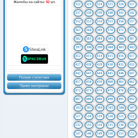
Жалобы на сайты:
92
шт.
322
323
324
325
326
327
337
338
339
340
341
342
352
353
354
355
356
357
367
368
369
370
371
372
382
383
384
385
386
387
397
398
399
400
401
402
S
SferaLink
412
413
414
415
416
417
S
SPACEBUX
427
428
429
430
431
432
442
443
444
445
446
447
Полная статистика
457
458
459
460
461
462
Промо материалы
472
473
474
475
476
477
487
488
489
490
491
492
502
503
504
505
506
507
517
518
519
520
521
522
532
533
534
535
536
537
547
548
549
550
551
552