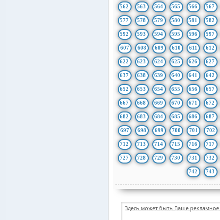
562
563
564
565
566
567
577
578
579
580
581
582
592
593
594
595
596
597
607
608
609
610
611
612
622
623
624
625
626
627
637
638
639
640
641
642
652
653
654
655
656
657
667
668
669
670
671
672
682
683
684
685
686
687
697
698
699
700
701
702
712
713
714
715
716
717
727
728
729
730
731
732
742
743
Здесь может быть Ваше рекламное 