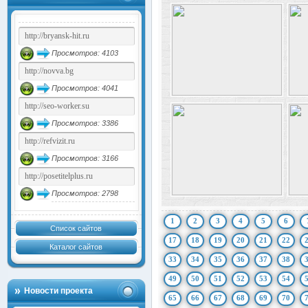
Просмотров: 4103
Просмотров: 4041
Просмотров: 3386
Просмотров: 3166
Просмотров: 2798
1
2
3
4
5
6
Список сайтов
17
18
19
20
21
22
Каталог сайтов
33
34
35
36
37
38
49
50
51
52
53
54
Новости проекта
65
66
67
68
69
70