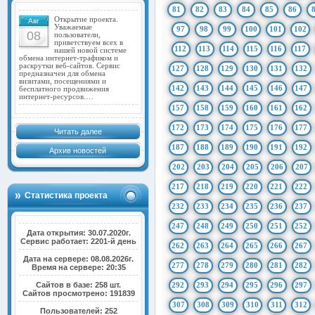
81
82
83
84
85
86
Открытие проекта.
Авг
Уважаемые
97
98
99
100
101
102
08
пользователи,
приветствуем всех в
112
113
114
115
116
117
нашей новой системе
обмена интернет-трафиком и
раскрутки веб-сайтов. Сервис
127
128
129
130
131
132
предназначен для обмена
визитами, посещениями и
142
143
144
145
146
147
бесплатного продвижения
интернет-ресурсов.…
157
158
159
160
161
162
172
173
174
175
176
177
Читать далее
187
188
189
190
191
192
Архив новостей
202
203
204
205
206
207
217
218
219
220
221
222
Статистика проекта
232
233
234
235
236
237
247
248
249
250
251
252
Дата открытия: 30.07.2020г.
Сервис работает: 2201-й день
262
263
264
265
266
267
Дата на сервере: 08.08.2026г.
277
278
279
280
281
282
Время на сервере: 20:35
Сайтов в базе: 258 шт.
292
293
294
295
296
297
Сайтов просмотрено: 191839
307
308
309
310
311
312
Пользователей: 252