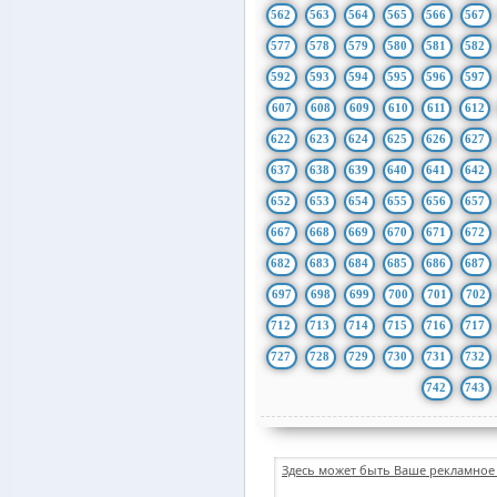
562
563
564
565
566
567
577
578
579
580
581
582
592
593
594
595
596
597
607
608
609
610
611
612
622
623
624
625
626
627
637
638
639
640
641
642
652
653
654
655
656
657
667
668
669
670
671
672
682
683
684
685
686
687
697
698
699
700
701
702
712
713
714
715
716
717
727
728
729
730
731
732
742
743
Здесь может быть Ваше рекламное 