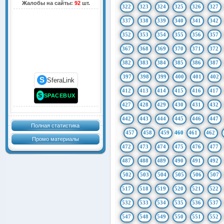
Жалобы на сайты:
92
шт.
322
323
324
325
326
327
337
338
339
340
341
342
352
353
354
355
356
357
367
368
369
370
371
372
382
383
384
385
386
387
397
398
399
400
401
402
S
SferaLink
412
413
414
415
416
417
S
SPACEBUX
427
428
429
430
431
432
442
443
444
445
446
447
Полная статистика
457
458
459
460
461
462
Промо материалы
472
473
474
475
476
477
487
488
489
490
491
492
502
503
504
505
506
507
517
518
519
520
521
522
532
533
534
535
536
537
547
548
549
550
551
552