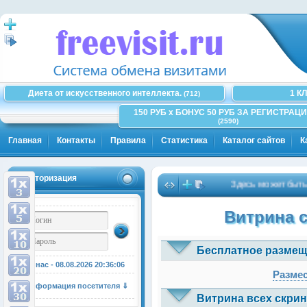
Диета от искусственного интеллекта.
1 К
(712)
150 РУБ x БОНУС 50 РУБ ЗА РЕГИСТРАЦИ
(2590)
Главная
Контакты
Правила
Статистика
Каталог сайтов
К
Авторизация
Здесь может быть Ваша
Витрина 
Бесплатное размещ
У нас - 08.08.2026
20:36:06
Размес
Информация посетителя ⇓
Витрина всех скрин