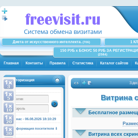
Диета от искусственного интеллекта.
1 К
(706)
150 РУБ x БОНУС 50 РУБ ЗА РЕГИСТРАЦИ
(2584)
Главная
Контакты
Правила
Статистика
Каталог сайтов
К
Авторизация
Здесь мож
Витрина 
Бесплатное размещ
У нас - 06.08.2026
18:10:29
Размес
Информация посетителя ⇓
Витрина всех скрин