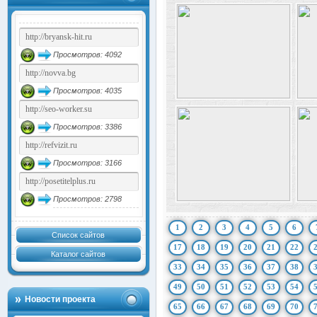
Просмотров: 4092
Просмотров: 4035
Просмотров: 3386
Просмотров: 3166
Просмотров: 2798
1
2
3
4
5
6
Список сайтов
17
18
19
20
21
22
Каталог сайтов
33
34
35
36
37
38
49
50
51
52
53
54
Новости проекта
65
66
67
68
69
70