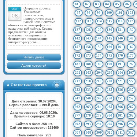
81
82
83
84
85
86
Открытие проекта.
Авг
Уважаемые
97
98
99
100
101
102
08
пользователи,
приветствуем всех в
112
113
114
115
116
117
нашей новой системе
обмена интернет-трафиком и
раскрутки веб-сайтов. Сервис
127
128
129
130
131
132
предназначен для обмена
визитами, посещениями и
142
143
144
145
146
147
бесплатного продвижения
интернет-ресурсов.…
157
158
159
160
161
162
172
173
174
175
176
177
Читать далее
187
188
189
190
191
192
Архив новостей
202
203
204
205
206
207
217
218
219
220
221
222
Статистика проекта
232
233
234
235
236
237
247
248
249
250
251
252
Дата открытия: 30.07.2020г.
Сервис работает: 2199-й день
262
263
264
265
266
267
Дата на сервере: 06.08.2026г.
277
278
279
280
281
282
Время на сервере: 18:10
Сайтов в базе: 258 шт.
292
293
294
295
296
297
Сайтов просмотрено: 191469
307
308
309
310
311
312
Пользователей: 251