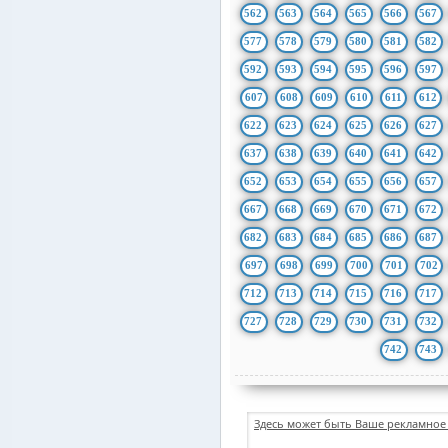
562
563
564
565
566
567
577
578
579
580
581
582
592
593
594
595
596
597
607
608
609
610
611
612
622
623
624
625
626
627
637
638
639
640
641
642
652
653
654
655
656
657
667
668
669
670
671
672
682
683
684
685
686
687
697
698
699
700
701
702
712
713
714
715
716
717
727
728
729
730
731
732
742
743
Здесь может быть Ваше рекламное 