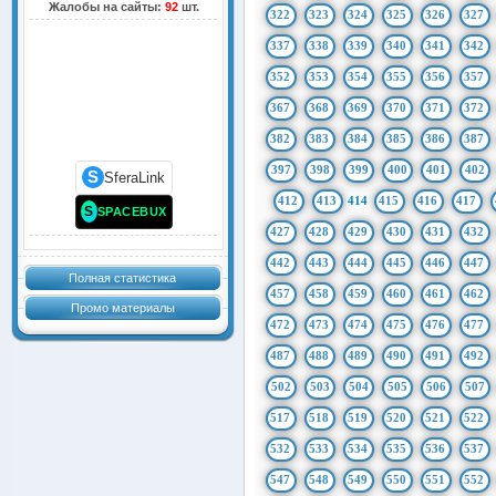
Жалобы на сайты:
92
шт.
322
323
324
325
326
327
337
338
339
340
341
342
352
353
354
355
356
357
367
368
369
370
371
372
382
383
384
385
386
387
397
398
399
400
401
402
S
SferaLink
412
413
414
415
416
417
S
SPACEBUX
427
428
429
430
431
432
442
443
444
445
446
447
Полная статистика
457
458
459
460
461
462
Промо материалы
472
473
474
475
476
477
487
488
489
490
491
492
502
503
504
505
506
507
517
518
519
520
521
522
532
533
534
535
536
537
547
548
549
550
551
552