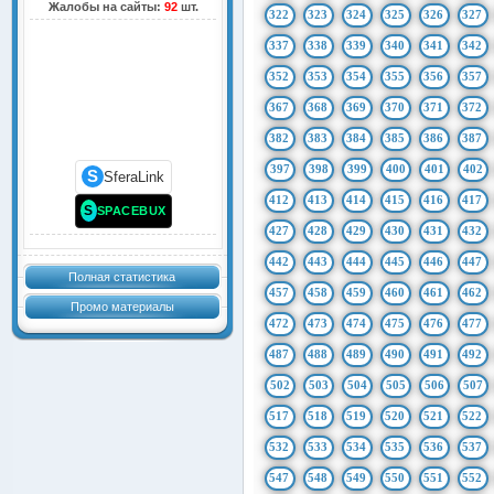
Жалобы на сайты:
92
шт.
322
323
324
325
326
327
337
338
339
340
341
342
352
353
354
355
356
357
367
368
369
370
371
372
382
383
384
385
386
387
397
398
399
400
401
402
S
SferaLink
412
413
414
415
416
417
S
SPACEBUX
427
428
429
430
431
432
442
443
444
445
446
447
Полная статистика
457
458
459
460
461
462
Промо материалы
472
473
474
475
476
477
487
488
489
490
491
492
502
503
504
505
506
507
517
518
519
520
521
522
532
533
534
535
536
537
547
548
549
550
551
552