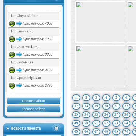
Просмотров: 4088
Просмотров: 4033
Просмотров: 3386
Просмотров: 3166
Просмотров: 2798
1
2
3
4
5
6
Список сайтов
17
18
19
20
21
22
Каталог сайтов
33
34
35
36
37
38
49
50
51
52
53
54
Новости проекта
65
66
67
68
69
70