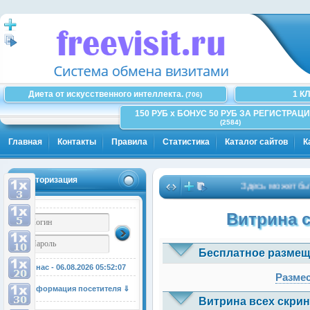
Диета от искусственного интеллекта.
1 К
(706)
150 РУБ x БОНУС 50 РУБ ЗА РЕГИСТРАЦИ
(2584)
Главная
Контакты
Правила
Статистика
Каталог сайтов
К
Авторизация
Здесь может быть Ва
Витрина 
Бесплатное размещ
У нас - 06.08.2026
05:52:07
Размес
Информация посетителя ⇓
Витрина всех скрин