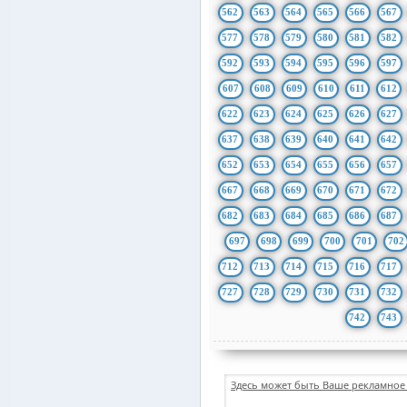
562
563
564
565
566
567
577
578
579
580
581
582
592
593
594
595
596
597
607
608
609
610
611
612
622
623
624
625
626
627
637
638
639
640
641
642
652
653
654
655
656
657
667
668
669
670
671
672
682
683
684
685
686
687
697
698
699
700
701
702
712
713
714
715
716
717
727
728
729
730
731
732
742
743
Здесь может быть Ваше рекламное 