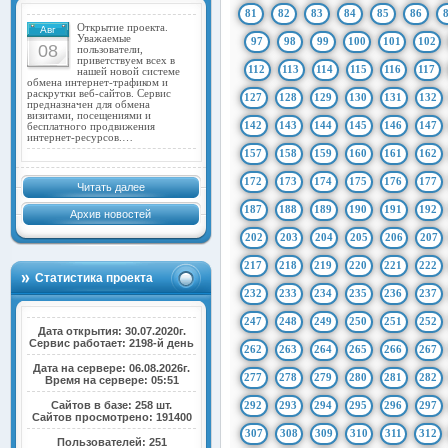
81
82
83
84
85
86
Открытие проекта.
Авг
Уважаемые
97
98
99
100
101
102
08
пользователи,
приветствуем всех в
112
113
114
115
116
117
нашей новой системе
обмена интернет-трафиком и
раскрутки веб-сайтов. Сервис
127
128
129
130
131
132
предназначен для обмена
визитами, посещениями и
142
143
144
145
146
147
бесплатного продвижения
интернет-ресурсов.…
157
158
159
160
161
162
172
173
174
175
176
177
Читать далее
187
188
189
190
191
192
Архив новостей
202
203
204
205
206
207
217
218
219
220
221
222
Статистика проекта
232
233
234
235
236
237
247
248
249
250
251
252
Дата открытия: 30.07.2020г.
Сервис работает: 2198-й день
262
263
264
265
266
267
Дата на сервере: 06.08.2026г.
277
278
279
280
281
282
Время на сервере: 05:51
Сайтов в базе: 258 шт.
292
293
294
295
296
297
Сайтов просмотрено: 191400
307
308
309
310
311
312
Пользователей: 251