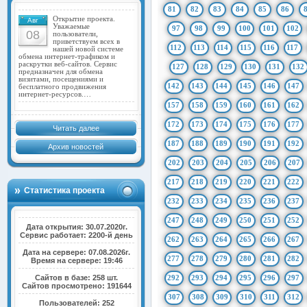
81
82
83
84
85
86
Открытие проекта.
Авг
Уважаемые
97
98
99
100
101
102
08
пользователи,
приветствуем всех в
112
113
114
115
116
117
нашей новой системе
обмена интернет-трафиком и
раскрутки веб-сайтов. Сервис
127
128
129
130
131
132
предназначен для обмена
визитами, посещениями и
142
143
144
145
146
147
бесплатного продвижения
интернет-ресурсов.…
157
158
159
160
161
162
172
173
174
175
176
177
Читать далее
187
188
189
190
191
192
Архив новостей
202
203
204
205
206
207
217
218
219
220
221
222
Статистика проекта
232
233
234
235
236
237
247
248
249
250
251
252
Дата открытия: 30.07.2020г.
Сервис работает: 2200-й день
262
263
264
265
266
267
Дата на сервере: 07.08.2026г.
277
278
279
280
281
282
Время на сервере: 19:46
Сайтов в базе: 258 шт.
292
293
294
295
296
297
Сайтов просмотрено: 191644
307
308
309
310
311
312
Пользователей: 252