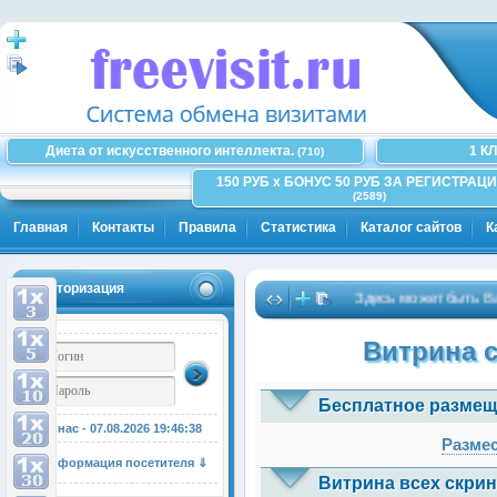
Диета от искусственного интеллекта.
1 К
(710)
150 РУБ x БОНУС 50 РУБ ЗА РЕГИСТРАЦИ
(2589)
Главная
Контакты
Правила
Статистика
Каталог сайтов
К
Авторизация
Здесь может быть Ваша р
Витрина 
Бесплатное размещ
У нас - 07.08.2026
19:46:39
Размес
Информация посетителя ⇓
Витрина всех скрин