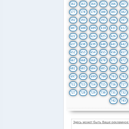
562
563
564
565
566
567
577
578
579
580
581
582
592
593
594
595
596
597
607
608
609
610
611
612
622
623
624
625
626
627
637
638
639
640
641
642
652
653
654
655
656
657
667
668
669
670
671
672
682
683
684
685
686
687
697
698
699
700
701
702
712
713
714
715
716
717
727
728
729
730
731
732
742
743
Здесь может быть Ваше рекламное 