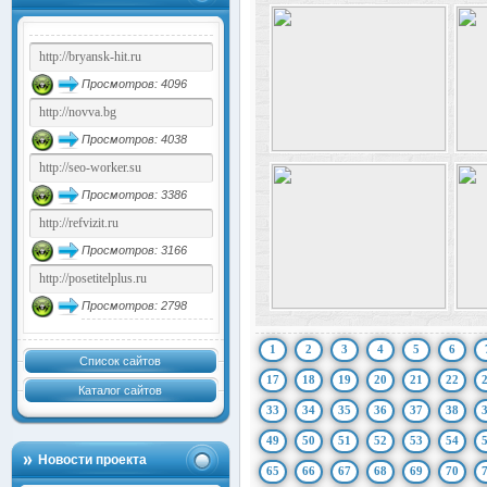
Просмотров: 4096
Просмотров: 4038
Просмотров: 3386
Просмотров: 3166
Просмотров: 2798
1
2
3
4
5
6
Список сайтов
17
18
19
20
21
22
Каталог сайтов
33
34
35
36
37
38
49
50
51
52
53
54
Новости проекта
65
66
67
68
69
70