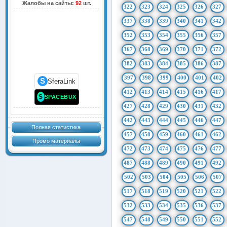
Жалобы на сайты:
92
шт.
322
323
324
325
326
327
337
338
339
340
341
342
352
353
354
355
356
357
367
368
369
370
371
372
382
383
384
385
386
387
397
398
399
400
401
402
S
SferaLink
412
413
414
415
416
417
S
SPACEBUX
427
428
429
430
431
432
442
443
444
445
446
447
Полная статистика
457
458
459
460
461
462
Промо материалы
472
473
474
475
476
477
487
488
489
490
491
492
502
503
504
505
506
507
517
518
519
520
521
522
532
533
534
535
536
537
547
548
549
550
551
552