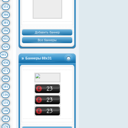
351
366
381
396
Добавить баннер
411
Все баннеры
426
441
Баннеры 88х31
456
471
486
501
516
531
546
561
576