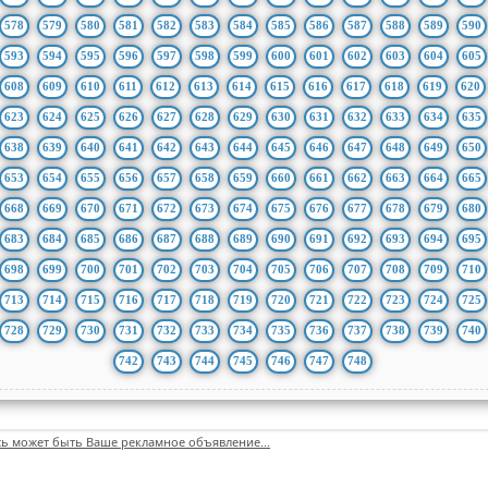
578
579
580
581
582
583
584
585
586
587
588
589
590
593
594
595
596
597
598
599
600
601
602
603
604
605
608
609
610
611
612
613
614
615
616
617
618
619
620
623
624
625
626
627
628
629
630
631
632
633
634
635
638
639
640
641
642
643
644
645
646
647
648
649
650
653
654
655
656
657
658
659
660
661
662
663
664
665
668
669
670
671
672
673
674
675
676
677
678
679
680
683
684
685
686
687
688
689
690
691
692
693
694
695
698
699
700
701
702
703
704
705
706
707
708
709
710
713
714
715
716
717
718
719
720
721
722
723
724
725
728
729
730
731
732
733
734
735
736
737
738
739
740
742
743
744
745
746
747
748
сь может быть Ваше рекламное объявление...