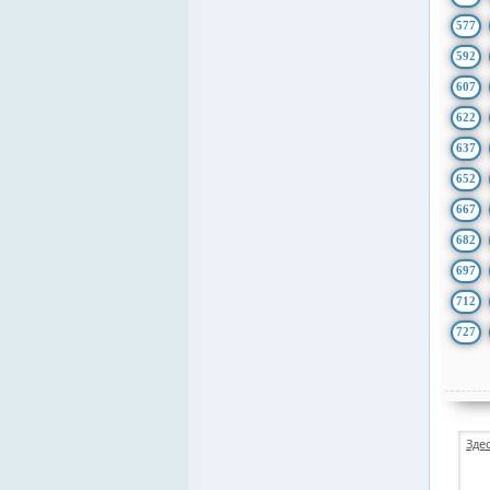
577
592
607
622
637
652
667
682
697
712
727
Зде