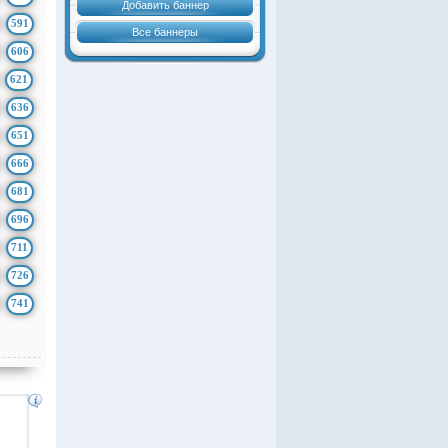
Добавить баннер
591
Все баннеры
606
621
636
651
666
681
696
711
726
741