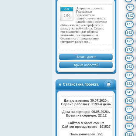
97
Открытие проекта.
Авг
Уважаемые
08
пользователи,
112
приветствуем всех в
нашей новой системе
127
обмена интернет-трафиком и
раскрутки веб-сайтов. Сервис
предназначен для обмена
142
визитами, посещениями и
бесплатного продвижения
157
интернет-ресурсов.…
172
Читать далее
187
Архив новостей
202
217
232
Статистика проекта
247
Дата открытия: 30.07.2020г.
262
Сервис работает: 2199-й день
277
Дата на сервере: 06.08.2026г.
Время на сервере: 22:12
292
Сайтов в базе: 258 шт.
307
Сайтов просмотрено: 191527
Пользователей: 251
322