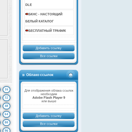
DLE
БКНС - НАСТОЯЩИЙ
БЕЛЫЙ КАТАЛОГ
БЕСПЛАТНЫЙ ТРАФИК
Добавить ссылку
Все ссылки
Облако ссылок
16
Для отображения облака ссылок
необходим
32
Adobe Flash Player 9
или выше
48
64
Добавить ссылку
80
Все ссылки
96