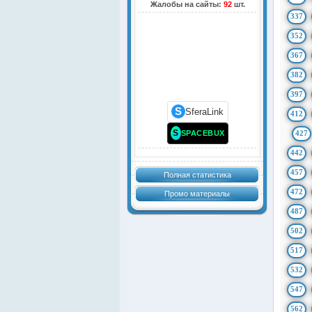
Жалобы на сайты:
92
шт.
337
352
367
382
397
S
SferaLink
412
S
SPACEBUX
427
442
457
Полная статистика
472
Промо материалы
487
502
517
532
547
562