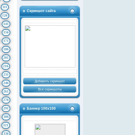
111
Скриншот сайта
126
141
156
171
186
201
216
231
Добавить скриншот
246
Все скриншоты
261
276
291
Баннер 100х100
306
321
336