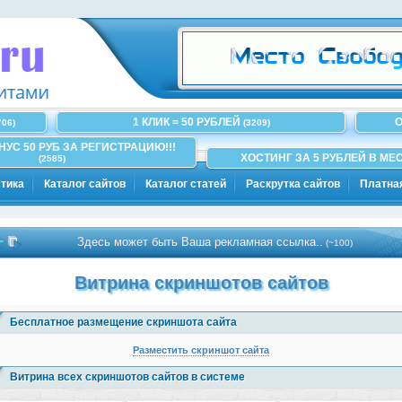
1 КЛИК = 50 РУБЛЕЙ
О
706)
(3209)
ОНУС 50 РУБ ЗА РЕГИСТРАЦИЮ!!!
ХОСТИНГ ЗА 5 РУБЛЕЙ В МЕС
(2585)
тика
Каталог сайтов
Каталог статей
Раскрутка сайтов
Платна
Здесь может быть Ваша рекламная ссылка..
(~100)
Витрина скриншотов сайтов
Бесплатное размещение скриншота сайта
Разместить скриншот сайта
Витрина всех скриншотов сайтов в системе