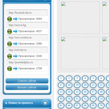
Просмотров: 4094
Просмотров: 4037
Просмотров: 3386
Просмотров: 3166
Просмотров: 2798
1
2
3
4
5
6
Список сайтов
17
18
19
20
21
22
Каталог сайтов
33
34
35
36
37
38
49
50
51
52
53
54
Новости проекта
65
66
67
68
69
70