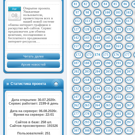
81
82
83
84
85
86
Открытие проекта.
Авг
Уважаемые
97
98
99
100
101
102
08
пользователи,
приветствуем всех в
112
113
114
115
116
117
нашей новой системе
обмена интернет-трафиком и
раскрутки веб-сайтов. Сервис
127
128
129
130
131
132
предназначен для обмена
визитами, посещениями и
142
143
144
145
146
147
бесплатного продвижения
интернет-ресурсов.…
157
158
159
160
161
162
172
173
174
175
176
177
Читать далее
187
188
189
190
191
192
Архив новостей
202
203
204
205
206
207
217
218
219
220
221
222
Статистика проекта
232
233
234
235
236
237
247
248
249
250
251
252
Дата открытия: 30.07.2020г.
Сервис работает: 2199-й день
262
263
264
265
266
267
Дата на сервере: 06.08.2026г.
277
278
279
280
281
282
Время на сервере: 22:01
Сайтов в базе: 258 шт.
292
293
294
295
296
297
Сайтов просмотрено: 191526
307
308
309
310
311
312
Пользователей: 251