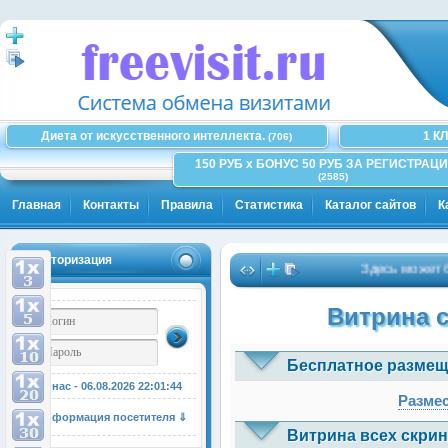
Диета от искусственного интеллекта.
1 К
(706)
150 РУБ x БОНУС 50 РУБ ЗА РЕГИСТРАЦИ
(2585)
Главная
Контакты
Правила
Статистика
Каталог сайтов
К
Авторизация
Здесь может быть 
Витрина 
Бесплатное размещ
У нас - 06.08.2026
22:01:44
Размес
Информация посетителя ⇓
Витрина всех скрин