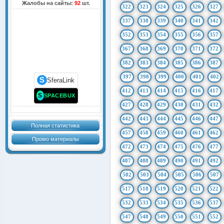
Жалобы на сайты:
92
шт.
322
323
324
325
326
327
337
338
339
340
341
342
352
353
354
355
356
357
367
368
369
370
371
372
382
383
384
385
386
387
397
398
399
400
401
402
S
SferaLink
412
413
414
415
416
417
S
SPACEBUX
427
428
429
430
431
432
442
443
444
445
446
447
Полная статистика
457
458
459
460
461
462
Промо материалы
472
473
474
475
476
477
487
488
489
490
491
492
502
503
504
505
506
507
517
518
519
520
521
522
532
533
534
535
536
537
547
548
549
550
551
552