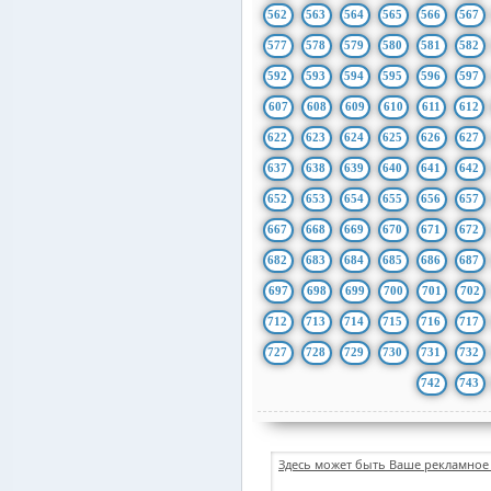
562
563
564
565
566
567
577
578
579
580
581
582
592
593
594
595
596
597
607
608
609
610
611
612
622
623
624
625
626
627
637
638
639
640
641
642
652
653
654
655
656
657
667
668
669
670
671
672
682
683
684
685
686
687
697
698
699
700
701
702
712
713
714
715
716
717
727
728
729
730
731
732
742
743
Здесь может быть Ваше рекламное 