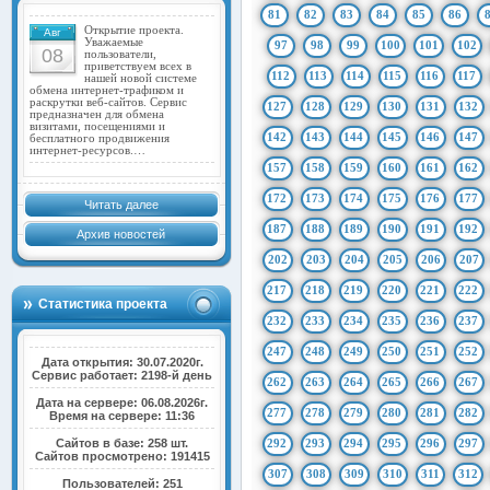
81
82
83
84
85
86
Открытие проекта.
Авг
Уважаемые
97
98
99
100
101
102
08
пользователи,
приветствуем всех в
112
113
114
115
116
117
нашей новой системе
обмена интернет-трафиком и
раскрутки веб-сайтов. Сервис
127
128
129
130
131
132
предназначен для обмена
визитами, посещениями и
142
143
144
145
146
147
бесплатного продвижения
интернет-ресурсов.…
157
158
159
160
161
162
172
173
174
175
176
177
Читать далее
187
188
189
190
191
192
Архив новостей
202
203
204
205
206
207
217
218
219
220
221
222
Статистика проекта
232
233
234
235
236
237
247
248
249
250
251
252
Дата открытия: 30.07.2020г.
Сервис работает: 2198-й день
262
263
264
265
266
267
Дата на сервере: 06.08.2026г.
277
278
279
280
281
282
Время на сервере: 11:36
Сайтов в базе: 258 шт.
292
293
294
295
296
297
Сайтов просмотрено: 191415
307
308
309
310
311
312
Пользователей: 251