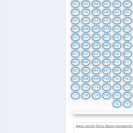
562
563
564
565
566
567
577
578
579
580
581
582
592
593
594
595
596
597
607
608
609
610
611
612
622
623
624
625
626
627
637
638
639
640
641
642
652
653
654
655
656
657
667
668
669
670
671
672
682
683
684
685
686
687
697
698
699
700
701
702
712
713
714
715
716
717
727
728
729
730
731
732
742
743
Здесь может быть Ваше рекламное 