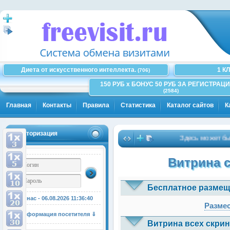
Диета от искусственного интеллекта.
1 К
(706)
150 РУБ x БОНУС 50 РУБ ЗА РЕГИСТРАЦИ
(2584)
Главная
Контакты
Правила
Статистика
Каталог сайтов
К
Авторизация
Здесь может быть Ва
Витрина 
Бесплатное размещ
У нас - 06.08.2026
11:36:40
Размес
Информация посетителя ⇓
Витрина всех скрин