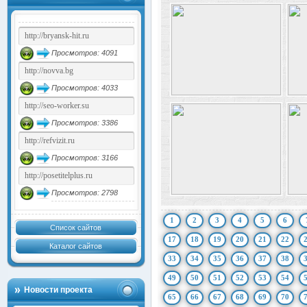
Просмотров: 4091
Просмотров: 4033
Просмотров: 3386
Просмотров: 3166
Просмотров: 2798
1
2
3
4
5
6
Список сайтов
17
18
19
20
21
22
Каталог сайтов
33
34
35
36
37
38
49
50
51
52
53
54
Новости проекта
65
66
67
68
69
70