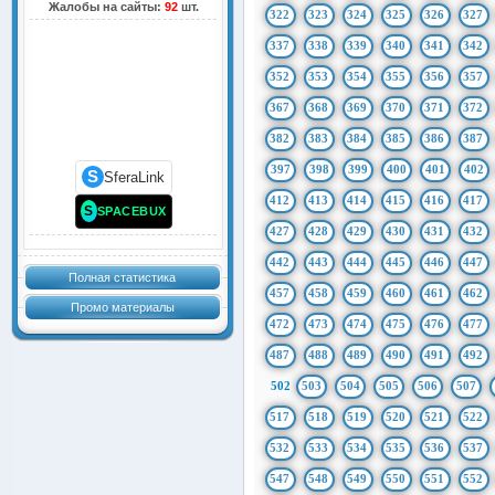
Жалобы на сайты:
92
шт.
322
323
324
325
326
327
337
338
339
340
341
342
352
353
354
355
356
357
367
368
369
370
371
372
382
383
384
385
386
387
397
398
399
400
401
402
S
SferaLink
412
413
414
415
416
417
S
SPACEBUX
427
428
429
430
431
432
442
443
444
445
446
447
Полная статистика
457
458
459
460
461
462
Промо материалы
472
473
474
475
476
477
487
488
489
490
491
492
502
503
504
505
506
507
517
518
519
520
521
522
532
533
534
535
536
537
547
548
549
550
551
552