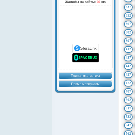
Жалобы на сайты:
92
шт.
337
352
367
382
397
S
SferaLink
412
S
SPACEBUX
427
442
457
Полная статистика
472
Промо материалы
487
502
517
532
547
562