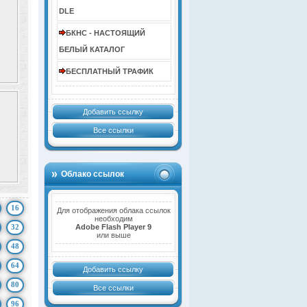
DLE
БКНС - НАСТОЯЩИЙ
БЕЛЫЙ КАТАЛОГ
БЕСПЛАТНЫЙ ТРАФИК
Добавить ссылку
Все ссылки
Облако ссылок
16
Для отображения облака ссылок
необходим
32
Adobe Flash Player 9
или выше
48
64
Добавить ссылку
80
Все ссылки
96