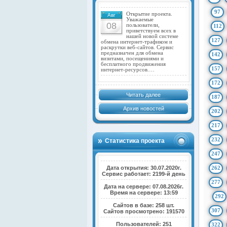
97
Открытие проекта.
Авг
Уважаемые
08
пользователи,
112
приветствуем всех в
нашей новой системе
127
обмена интернет-трафиком и
раскрутки веб-сайтов. Сервис
предназначен для обмена
142
визитами, посещениями и
бесплатного продвижения
157
интернет-ресурсов.…
172
Читать далее
187
Архив новостей
202
217
232
Статистика проекта
247
Дата открытия: 30.07.2020г.
262
Сервис работает: 2199-й день
277
Дата на сервере: 07.08.2026г.
Время на сервере: 13:59
292
Сайтов в базе: 258 шт.
307
Сайтов просмотрено: 191570
Пользователей: 251
322