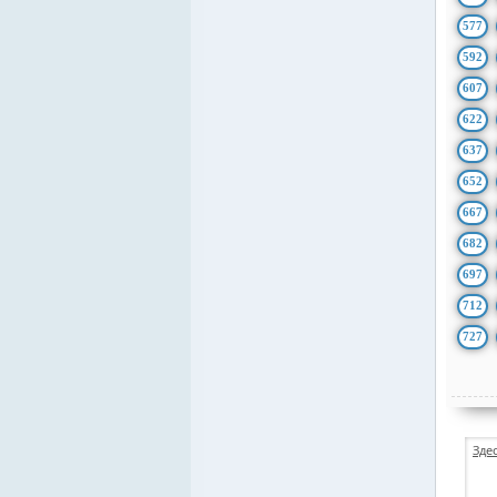
577
592
607
622
637
652
667
682
697
712
727
Зде