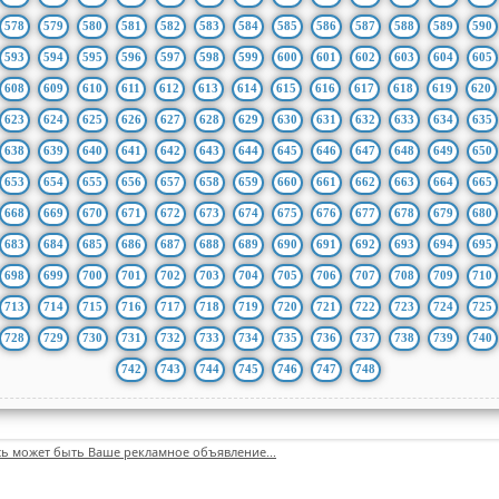
578
579
580
581
582
583
584
585
586
587
588
589
590
593
594
595
596
597
598
599
600
601
602
603
604
605
608
609
610
611
612
613
614
615
616
617
618
619
620
623
624
625
626
627
628
629
630
631
632
633
634
635
638
639
640
641
642
643
644
645
646
647
648
649
650
653
654
655
656
657
658
659
660
661
662
663
664
665
668
669
670
671
672
673
674
675
676
677
678
679
680
683
684
685
686
687
688
689
690
691
692
693
694
695
698
699
700
701
702
703
704
705
706
707
708
709
710
713
714
715
716
717
718
719
720
721
722
723
724
725
728
729
730
731
732
733
734
735
736
737
738
739
740
742
743
744
745
746
747
748
сь может быть Ваше рекламное объявление...