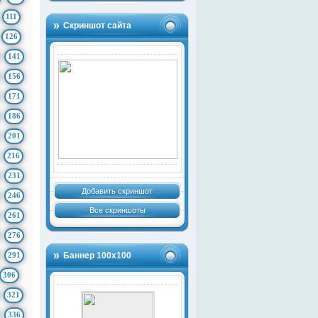
111
Скриншот сайта
126
141
156
171
186
201
216
231
Добавить скриншот
246
Все скриншоты
261
276
291
Баннер 100х100
306
321
336