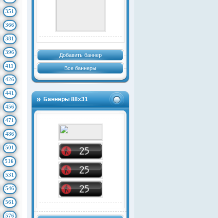
351
366
381
396
Добавить баннер
411
Все баннеры
426
441
Баннеры 88х31
456
471
486
501
516
531
546
561
576