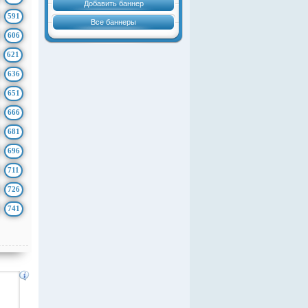
Добавить баннер
591
Все баннеры
606
621
636
651
666
681
696
711
726
741