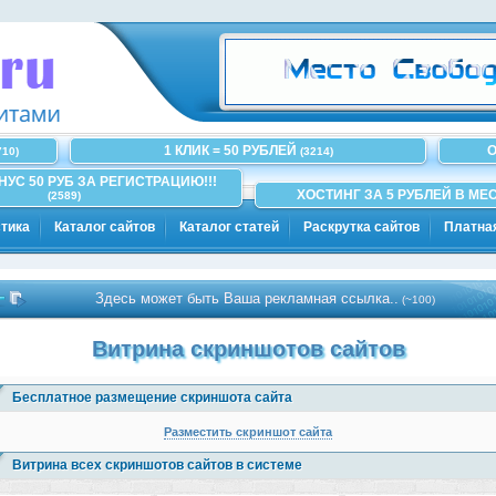
1 КЛИК = 50 РУБЛЕЙ
О
710)
(3214)
ОНУС 50 РУБ ЗА РЕГИСТРАЦИЮ!!!
ХОСТИНГ ЗА 5 РУБЛЕЙ В МЕС
(2589)
тика
Каталог сайтов
Каталог статей
Раскрутка сайтов
Платна
Здесь может быть Ваша рекламная ссылка..
(~100)
Витрина скриншотов сайтов
Бесплатное размещение скриншота сайта
Разместить скриншот сайта
Витрина всех скриншотов сайтов в системе