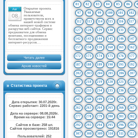
81
82
83
84
85
86
Открытие проекта.
Авг
Уважаемые
97
98
99
100
101
102
08
пользователи,
приветствуем всех в
112
113
114
115
116
117
нашей новой системе
обмена интернет-трафиком и
раскрутки веб-сайтов. Сервис
127
128
129
130
131
132
предназначен для обмена
визитами, посещениями и
142
143
144
145
146
147
бесплатного продвижения
интернет-ресурсов.…
157
158
159
160
161
162
172
173
174
175
176
177
Читать далее
187
188
189
190
191
192
Архив новостей
202
203
204
205
206
207
217
218
219
220
221
222
Статистика проекта
232
233
234
235
236
237
247
248
249
250
251
252
Дата открытия: 30.07.2020г.
Сервис работает: 2201-й день
262
263
264
265
266
267
Дата на сервере: 08.08.2026г.
277
278
279
280
281
282
Время на сервере: 15:44
Сайтов в базе: 258 шт.
292
293
294
295
296
297
Сайтов просмотрено: 191816
307
308
309
310
311
312
Пользователей: 252