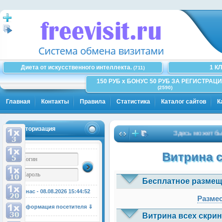
Диета от искусственного интеллекта.
1 К
(711)
150 РУБ x БОНУС 50 РУБ ЗА РЕГИСТРАЦИ
(2590)
Главная
Контакты
Правила
Статистика
Каталог сайтов
К
Авторизация
Здесь может быть Ва
Витрина 
Бесплатное размещ
У нас - 08.08.2026
15:44:52
Размес
Информация посетителя ⇓
Витрина всех скрин