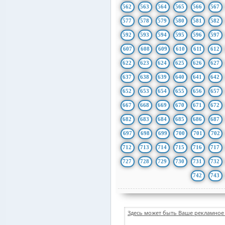
562
563
564
565
566
567
577
578
579
580
581
582
592
593
594
595
596
597
607
608
609
610
611
612
622
623
624
625
626
627
637
638
639
640
641
642
652
653
654
655
656
657
667
668
669
670
671
672
682
683
684
685
686
687
697
698
699
700
701
702
712
713
714
715
716
717
727
728
729
730
731
732
742
743
Здесь может быть Ваше рекламное 