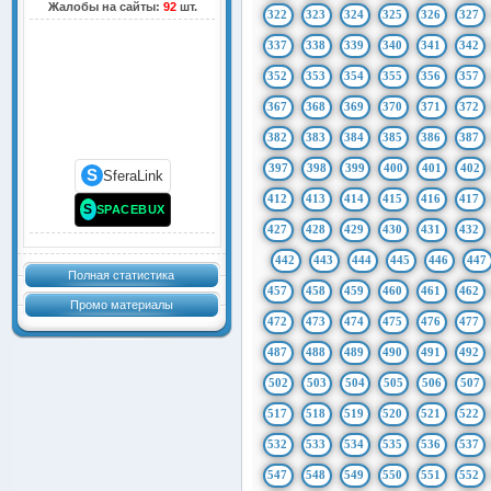
Жалобы на сайты:
92
шт.
322
323
324
325
326
327
337
338
339
340
341
342
352
353
354
355
356
357
367
368
369
370
371
372
382
383
384
385
386
387
397
398
399
400
401
402
S
SferaLink
412
413
414
415
416
417
S
SPACEBUX
427
428
429
430
431
432
442
443
444
445
446
447
Полная статистика
457
458
459
460
461
462
Промо материалы
472
473
474
475
476
477
487
488
489
490
491
492
502
503
504
505
506
507
517
518
519
520
521
522
532
533
534
535
536
537
547
548
549
550
551
552