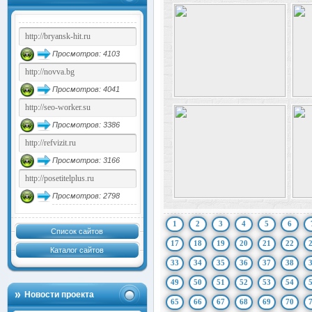
Просмотров: 4103
Просмотров: 4041
Просмотров: 3386
Просмотров: 3166
Просмотров: 2798
1
2
3
4
5
6
Список сайтов
17
18
19
20
21
22
Каталог сайтов
33
34
35
36
37
38
49
50
51
52
53
54
Новости проекта
65
66
67
68
69
70