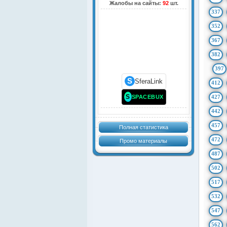
Жалобы на сайты:
92
шт.
337
352
367
382
397
S
SferaLink
412
S
SPACEBUX
427
442
457
Полная статистика
472
Промо материалы
487
502
517
532
547
562