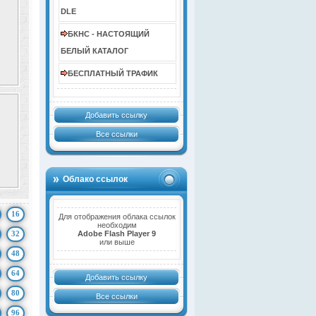
DLE
БКНС - НАСТОЯЩИЙ
БЕЛЫЙ КАТАЛОГ
БЕСПЛАТНЫЙ ТРАФИК
Добавить ссылку
Все ссылки
Облако ссылок
16
Для отображения облака ссылок
необходим
32
Adobe Flash Player 9
или выше
48
64
Добавить ссылку
80
Все ссылки
96