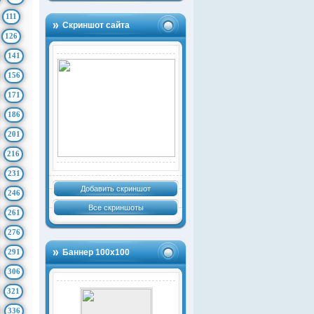
111
Скриншот сайта
126
141
156
171
186
201
216
231
Добавить скриншот
246
Все скриншоты
261
276
291
Баннер 100х100
306
321
336