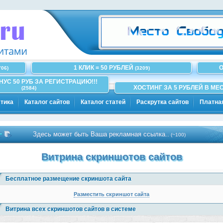
1 КЛИК = 50 РУБЛЕЙ
О
706)
(3209)
ОНУС 50 РУБ ЗА РЕГИСТРАЦИЮ!!!
ХОСТИНГ ЗА 5 РУБЛЕЙ В МЕС
(2584)
тика
Каталог сайтов
Каталог статей
Раскрутка сайтов
Платна
Здесь может быть Ваша рекламная ссылка..
(~100)
Витрина скриншотов сайтов
Бесплатное размещение скриншота сайта
Разместить скриншот сайта
Витрина всех скриншотов сайтов в системе