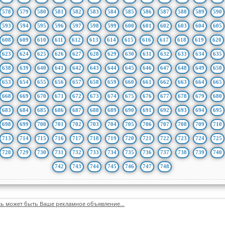
578
579
580
581
582
583
584
585
586
587
588
589
590
593
594
595
596
597
598
599
600
601
602
603
604
605
608
609
610
611
612
613
614
615
616
617
618
619
620
623
624
625
626
627
628
629
630
631
632
633
634
635
638
639
640
641
642
643
644
645
646
647
648
649
650
653
654
655
656
657
658
659
660
661
662
663
664
665
668
669
670
671
672
673
674
675
676
677
678
679
680
683
684
685
686
687
688
689
690
691
692
693
694
695
698
699
700
701
702
703
704
705
706
707
708
709
710
713
714
715
716
717
718
719
720
721
722
723
724
725
728
729
730
731
732
733
734
735
736
737
738
739
740
742
743
744
745
746
747
748
сь может быть Ваше рекламное объявление...