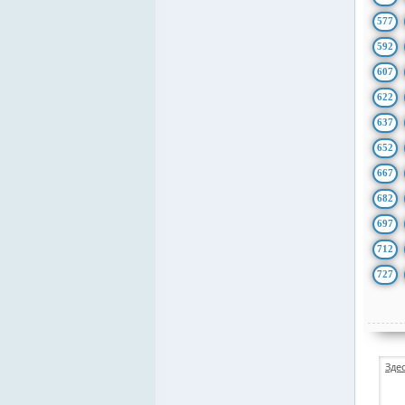
577
592
607
622
637
652
667
682
697
712
727
Зде