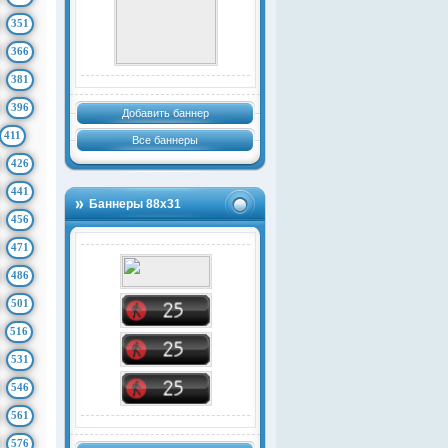
351
366
381
396
Добавить баннер
411
Все баннеры
426
441
Баннеры 88х31
456
471
486
501
516
531
546
561
576