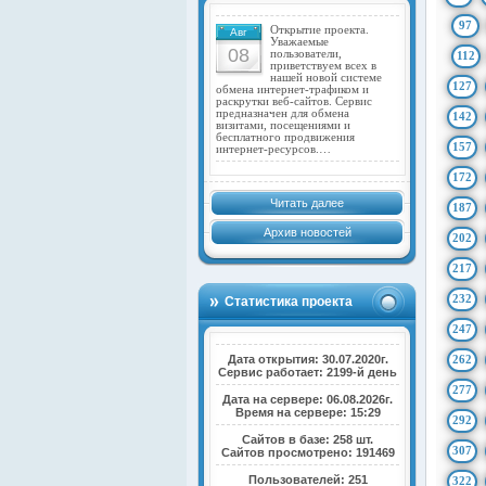
97
Открытие проекта.
Авг
Уважаемые
08
пользователи,
112
приветствуем всех в
нашей новой системе
127
обмена интернет-трафиком и
раскрутки веб-сайтов. Сервис
предназначен для обмена
142
визитами, посещениями и
бесплатного продвижения
157
интернет-ресурсов.…
172
Читать далее
187
Архив новостей
202
217
232
Статистика проекта
247
Дата открытия: 30.07.2020г.
262
Сервис работает: 2199-й день
277
Дата на сервере: 06.08.2026г.
Время на сервере: 15:29
292
Сайтов в базе: 258 шт.
307
Сайтов просмотрено: 191469
Пользователей: 251
322