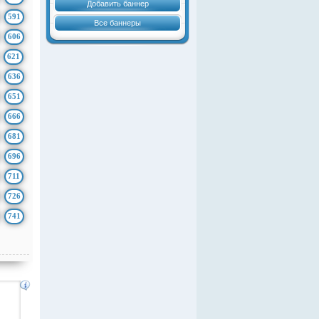
Добавить баннер
591
Все баннеры
606
621
636
651
666
681
696
711
726
741