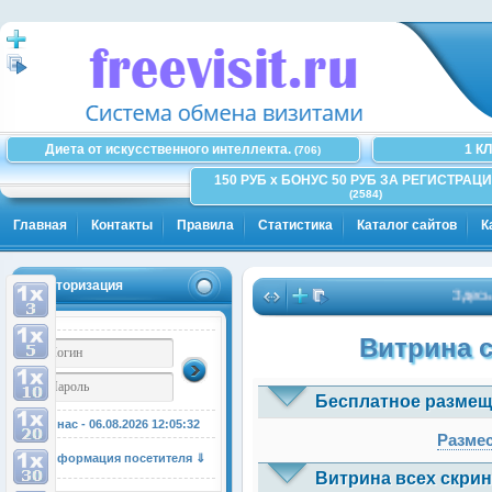
Диета от искусственного интеллекта.
1 К
(706)
150 РУБ x БОНУС 50 РУБ ЗА РЕГИСТРАЦИ
(2584)
Главная
Контакты
Правила
Статистика
Каталог сайтов
К
Авторизация
Здесь може
Витрина 
Бесплатное размещ
У нас - 06.08.2026
12:05:32
Размес
Информация посетителя ⇓
Витрина всех скрин