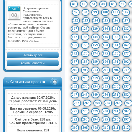
81
82
83
84
85
86
Открытие проекта.
Авг
Уважаемые
97
98
99
100
101
102
08
пользователи,
приветствуем всех в
112
113
114
115
116
117
нашей новой системе
обмена интернет-трафиком и
раскрутки веб-сайтов. Сервис
127
128
129
130
131
132
предназначен для обмена
визитами, посещениями и
142
143
144
145
146
147
бесплатного продвижения
интернет-ресурсов.…
157
158
159
160
161
162
172
173
174
175
176
177
Читать далее
187
188
189
190
191
192
Архив новостей
202
203
204
205
206
207
217
218
219
220
221
222
Статистика проекта
232
233
234
235
236
237
247
248
249
250
251
252
Дата открытия: 30.07.2020г.
Сервис работает: 2198-й день
262
263
264
265
266
267
Дата на сервере: 06.08.2026г.
277
278
279
280
281
282
Время на сервере: 12:05
Сайтов в базе: 258 шт.
292
293
294
295
296
297
Сайтов просмотрено: 191415
307
308
309
310
311
312
Пользователей: 251