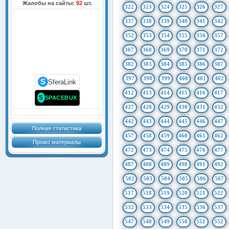
Жалобы на сайты:
92
шт.
322
323
324
325
326
327
337
338
339
340
341
342
352
353
354
355
356
357
367
368
369
370
371
372
382
383
384
385
386
387
397
398
399
400
401
402
S
SferaLink
412
413
414
415
416
417
S
SPACEBUX
427
428
429
430
431
432
442
443
444
445
446
447
Полная статистика
457
458
459
460
461
462
Промо материалы
472
473
474
475
476
477
487
488
489
490
491
492
502
503
504
505
506
507
517
518
519
520
521
522
532
533
534
535
536
537
547
548
549
550
551
552