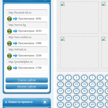
Просмотров: 4091
Просмотров: 4033
Просмотров: 3386
Просмотров: 3166
Просмотров: 2798
1
2
3
4
5
6
Список сайтов
17
18
19
20
21
22
Каталог сайтов
33
34
35
36
37
38
49
50
51
52
53
54
Новости проекта
65
66
67
68
69
70