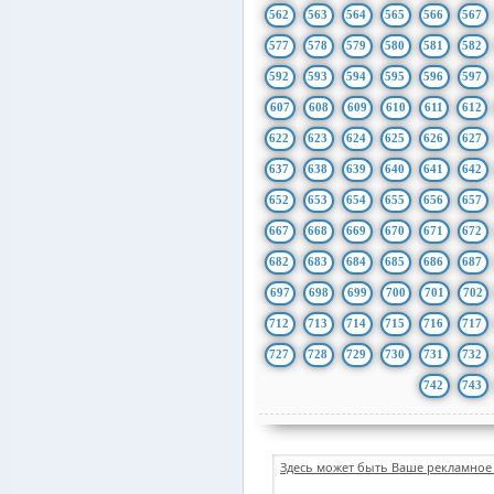
562
563
564
565
566
567
577
578
579
580
581
582
592
593
594
595
596
597
607
608
609
610
611
612
622
623
624
625
626
627
637
638
639
640
641
642
652
653
654
655
656
657
667
668
669
670
671
672
682
683
684
685
686
687
697
698
699
700
701
702
712
713
714
715
716
717
727
728
729
730
731
732
742
743
Здесь может быть Ваше рекламное 