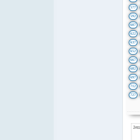
577
592
607
622
637
652
667
682
697
712
727
Зде