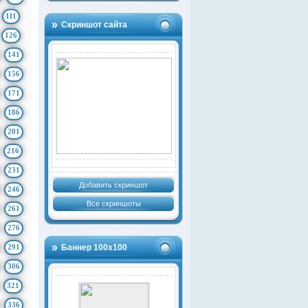
111
Скриншот сайта
126
141
156
171
186
201
216
231
Добавить скриншот
246
Все скриншоты
261
276
291
Баннер 100х100
306
321
336