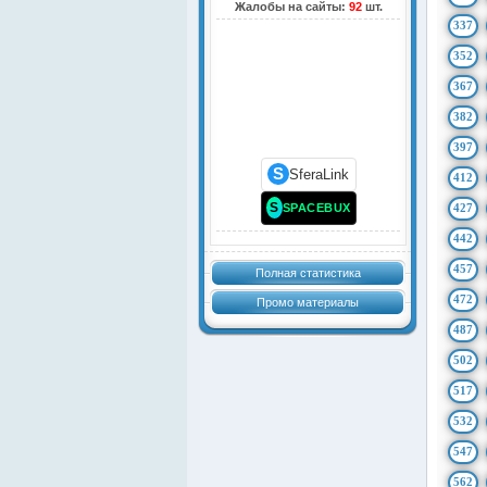
Жалобы на сайты:
92
шт.
337
352
367
382
397
S
SferaLink
412
S
SPACEBUX
427
442
457
Полная статистика
472
Промо материалы
487
502
517
532
547
562