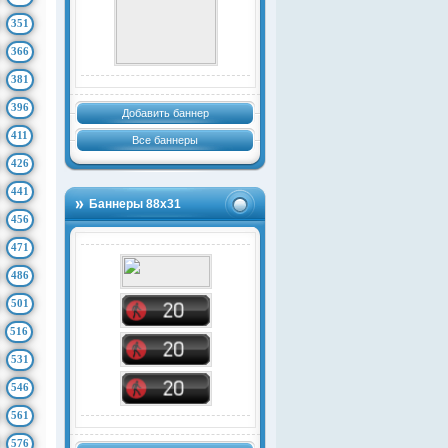
351
366
381
396
Добавить баннер
411
Все баннеры
426
441
Баннеры 88х31
456
471
486
501
516
531
546
561
576