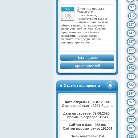
97
Открытие проекта.
Авг
Уважаемые
08
пользователи,
112
приветствуем всех в
нашей новой системе
127
обмена интернет-трафиком и
раскрутки веб-сайтов. Сервис
предназначен для обмена
142
визитами, посещениями и
бесплатного продвижения
157
интернет-ресурсов.…
172
Читать далее
187
Архив новостей
202
217
232
Статистика проекта
247
Дата открытия: 30.07.2020г.
262
Сервис работает: 2201-й день
277
Дата на сервере: 09.08.2026г.
Время на сервере: 13:41
292
Сайтов в базе: 258 шт.
307
Сайтов просмотрено: 192004
Пользователей: 254
322