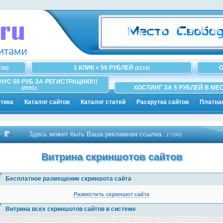
1 КЛИК = 50 РУБЛЕЙ
О
726)
(3218)
ОНУС 50 РУБ ЗА РЕГИСТРАЦИЮ!!!
ХОСТИНГ ЗА 5 РУБЛЕЙ В МЕС
(2591)
тика
Каталог сайтов
Каталог статей
Раскрутка сайтов
Платна
Здесь может быть Ваша рекламная ссылка..
(~100)
Витрина скриншотов сайтов
Бесплатное размещение скриншота сайта
Разместить скриншот сайта
Витрина всех скриншотов сайтов в системе