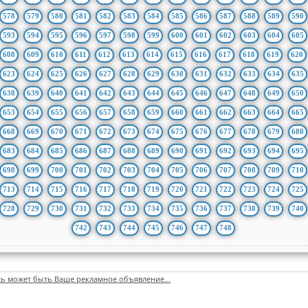
578
579
580
581
582
583
584
585
586
587
588
589
590
593
594
595
596
597
598
599
600
601
602
603
604
605
608
609
610
611
612
613
614
615
616
617
618
619
620
623
624
625
626
627
628
629
630
631
632
633
634
635
638
639
640
641
642
643
644
645
646
647
648
649
650
653
654
655
656
657
658
659
660
661
662
663
664
665
668
669
670
671
672
673
674
675
676
677
678
679
680
683
684
685
686
687
688
689
690
691
692
693
694
695
698
699
700
701
702
703
704
705
706
707
708
709
710
713
714
715
716
717
718
719
720
721
722
723
724
725
728
729
730
731
732
733
734
735
736
737
738
739
740
742
743
744
745
746
747
748
сь может быть Ваше рекламное объявление...