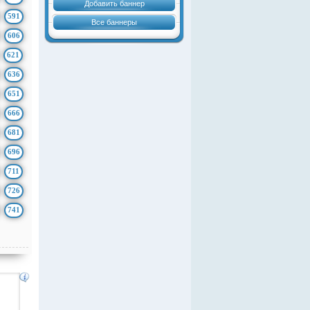
Добавить баннер
591
Все баннеры
606
621
636
651
666
681
696
711
726
741