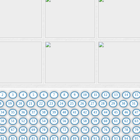
2
3
4
5
6
7
8
9
10
11
12
13
14
15
8
19
20
21
22
23
24
25
26
27
28
29
30
31
34
35
36
37
38
39
40
41
42
43
44
45
46
47
50
51
52
53
54
55
56
57
58
59
60
61
62
63
66
67
68
69
70
71
72
73
74
75
76
77
78
79
82
83
84
85
86
87
88
89
90
91
92
93
94
95