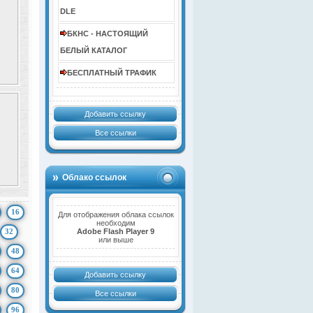
DLE
БКНС - НАСТОЯЩИЙ
БЕЛЫЙ КАТАЛОГ
БЕСПЛАТНЫЙ ТРАФИК
Добавить ссылку
Все ссылки
Облако ссылок
16
Для отображения облака ссылок
необходим
32
Adobe Flash Player 9
или выше
48
64
Добавить ссылку
80
Все ссылки
96