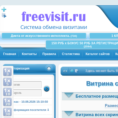
Диета от искусственного интеллекта.
1 К
(730)
150 РУБ x БОНУС 50 РУБ ЗА РЕГИСТРАЦИ
(2594)
Главная
Контакты
Правила
Статистика
Каталог сайтов
К
Авторизация
Здесь может быть Ваша 
Витрина 
Бесплатное размещ
У нас - 10.08.2026
15:10:51
Размес
Информация посетителя ⇓
Витрина всех скрин