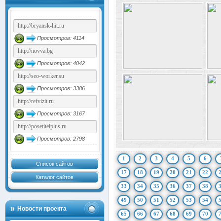
Просмотров: 4114
Просмотров: 4042
Просмотров: 3386
Просмотров: 3167
Просмотров: 2798
1
2
3
4
5
6
Список сайтов
17
18
19
20
21
22
Каталог сайтов
33
34
35
36
37
38
49
50
51
52
53
54
Новости проекта
65
66
67
68
69
70