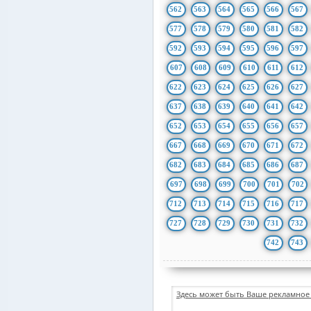
562
563
564
565
566
567
577
578
579
580
581
582
592
593
594
595
596
597
607
608
609
610
611
612
622
623
624
625
626
627
637
638
639
640
641
642
652
653
654
655
656
657
667
668
669
670
671
672
682
683
684
685
686
687
697
698
699
700
701
702
712
713
714
715
716
717
727
728
729
730
731
732
742
743
Здесь может быть Ваше рекламное 