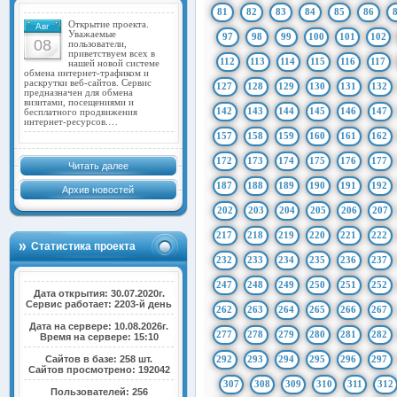
81
82
83
84
85
86
Открытие проекта.
Авг
Уважаемые
97
98
99
100
101
102
08
пользователи,
приветствуем всех в
112
113
114
115
116
117
нашей новой системе
обмена интернет-трафиком и
раскрутки веб-сайтов. Сервис
127
128
129
130
131
132
предназначен для обмена
визитами, посещениями и
142
143
144
145
146
147
бесплатного продвижения
интернет-ресурсов.…
157
158
159
160
161
162
172
173
174
175
176
177
Читать далее
187
188
189
190
191
192
Архив новостей
202
203
204
205
206
207
217
218
219
220
221
222
Статистика проекта
232
233
234
235
236
237
247
248
249
250
251
252
Дата открытия: 30.07.2020г.
Сервис работает: 2203-й день
262
263
264
265
266
267
Дата на сервере: 10.08.2026г.
277
278
279
280
281
282
Время на сервере: 15:10
Сайтов в базе: 258 шт.
292
293
294
295
296
297
Сайтов просмотрено: 192042
307
308
309
310
311
312
Пользователей: 256