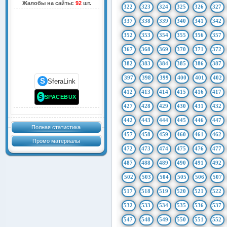
Жалобы на сайты:
92
шт.
322
323
324
325
326
327
337
338
339
340
341
342
352
353
354
355
356
357
367
368
369
370
371
372
382
383
384
385
386
387
397
398
399
400
401
402
S
SferaLink
412
413
414
415
416
417
S
SPACEBUX
427
428
429
430
431
432
442
443
444
445
446
447
Полная статистика
457
458
459
460
461
462
Промо материалы
472
473
474
475
476
477
487
488
489
490
491
492
502
503
504
505
506
507
517
518
519
520
521
522
532
533
534
535
536
537
547
548
549
550
551
552